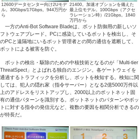
12600データセンター向け2Uモデ
21400。加速オプションを備えた
ル。30Gbps/17Gbps。944万円か
最上位モデル。100Gbps（アクセ
ら
ラレーション時）/21Gbps。1840
万円から
一方のAnti-Bot Software Bladeは、ボット防御用の新しいソ
フトウェアブレード。PCに感染しているボットを検出し、そ
のPCと遠隔地にいるボット管理者との間の通信を遮断して、
ボットによる被害を防ぐ。
ボットの検出・駆除のための中核技術となるのが「Multi-tier
ThreatSpect」とよばれる独自のエンジン。各ゲートウェイを
通過するトラフィックを分析し、ボットを検知する。検知に関
しては、犯人の隠れ家（指令サーバー）となる2億5000万件以
上のアドレスをリストアップし、2000以上のボットネット固
有の通信パターンを識別する。ボットネットのパターンやボッ
トに対する指令の発信元など、複数の要因を相関分析できるの
が特長だ。