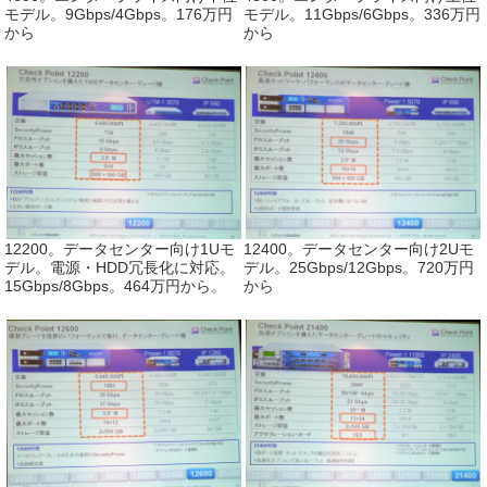
モデル。9Gbps/4Gbps。176万円
モデル。11Gbps/6Gbps。336万円
から
から
12200。データセンター向け1Uモ
12400。データセンター向け2Uモ
デル。電源・HDD冗長化に対応。
デル。25Gbps/12Gbps。720万円
15Gbps/8Gbps。464万円から。
から