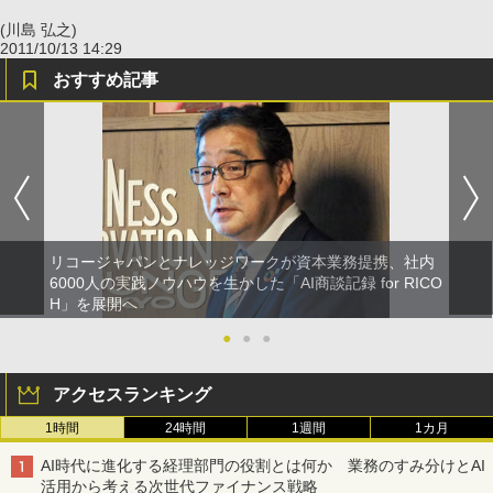
(川島 弘之)
2011/10/13 14:29
おすすめ記事
リコージャパンとナレッジワークが資本業務提携、社内
6000人の実践ノウハウを生かした「AI商談記録 for RICO
H」を展開へ
●
●
●
アクセスランキング
1時間
24時間
1週間
1カ月
AI時代に進化する経理部門の役割とは何か 業務のすみ分けとAI
活用から考える次世代ファイナンス戦略