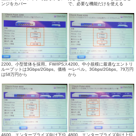
ンジをカバー
で、必要な機能だけを使える
2200。小型筐体を採用。FW/IPSス
4200。中小規模に最適なエントリ
ループットは3Gbps/2Gbps。価格
ーレベル。3Gbps/2Gbps。79万円
は58万円から
から
4600。エンタープライズ向け下位
4800。エンタープライズ向け上位