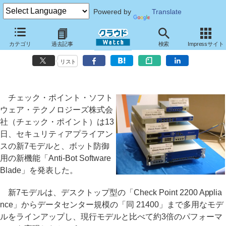
Powered by
Translate
チェック・ポイント、性能3倍の新セキュリティゲートウェイ7種
カテゴリ
過去記事
検索
Impressサイト
ボット対策用の新Software Bladeも提供へ
リスト
チェック・ポイント・ソフト
ウェア・テクノロジーズ株式会
社（チェック・ポイント）は13
日、セキュリティアプライアン
スの新7モデルと、ボット防御
用の新機能「Anti-Bot Software
Blade」を発表した。
新7モデルは、デスクトップ型の「Check Point 2200 Applia
nce」からデータセンター規模の「同 21400」まで多用なモデ
ルをラインアップし、現行モデルと比べて約3倍のパフォーマ