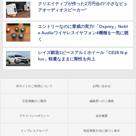
クリエイティブが作った2万円台の“小さなピュ
アオーディオスピーカー”
エントリーなのに脅威の実力!「Osprey」Nobl
e Audioワイヤレスイヤフォン4機種を一気に聴
く
レイズ鍛造1ピースアルミホイール「CE28 N-p
lus」軽量なままに剛性を向上
本サイトのご利用について
お問い合わせ
広告掲載のご案内
編集部へのご連絡
プライバシーポリシー
会社概要
インプレスグループ
特定商取引法に基づく表示