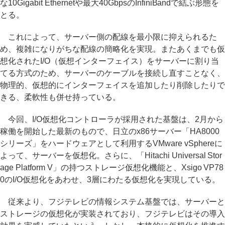
な10Gigabit Ethernetや最大40GbpsのInfiniBandで結ぶ形態を
とる。
これによって、サーバー側の配線を最小限に抑えられるた
め、複雑になりがちな配線の簡略化を実現。またあくまでも仮
想化されたI/O（仮想インターフェイス）をサーバーに割り当
てる方式のため、サーバーのケーブルを接続し直すことなく、
物理的、仮想的にインターフェイスを追加したり削除したりで
きる、柔軟性も併せ持っている。
今回、I/O仮想化コントローラが採用された基盤は、2月から
稼働を開始した最新のもので、日立のx86サーバー「HA8000
シリーズ」をハードウェアとして利用するVMware vSphereに
よって、サーバーを仮想化。さらに、「Hitachi Universal Stor
age Platform V」の持つストレージ仮想化機能と、Xsigo VP78
0のI/O仮想化をあわせ、3層にわたる仮想化を実現している。
従来より、フジテレビの情報システム基盤では、サーバーと
ストレージの仮想化が実装されており、フジテレビはその導入