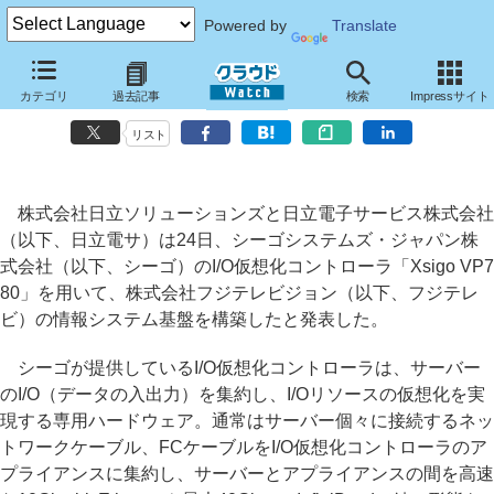
Powered by
Translate
日立ソリューションズと日立電サ、シーゴのI/O仮想化技術でフジテレ
カテゴリ
過去記事
検索
Impressサイト
ビの情報システム基盤を強化
リスト
株式会社日立ソリューションズと日立電子サービス株式会社
（以下、日立電サ）は24日、シーゴシステムズ・ジャパン株
式会社（以下、シーゴ）のI/O仮想化コントローラ「Xsigo VP7
80」を用いて、株式会社フジテレビジョン（以下、フジテレ
ビ）の情報システム基盤を構築したと発表した。
シーゴが提供しているI/O仮想化コントローラは、サーバー
のI/O（データの入出力）を集約し、I/Oリソースの仮想化を実
現する専用ハードウェア。通常はサーバー個々に接続するネッ
トワークケーブル、FCケーブルをI/O仮想化コントローラのア
プライアンスに集約し、サーバーとアプライアンスの間を高速