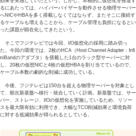
効果を実感していたという。しかし、本格的に仮想化を推進す
るにあたっては、ハイパーバイザーを動作させる物理サーバー
へNICやHBAを多く搭載しなくてはならず、またそこに接続す
るケーブルも増えることから、ケーブル管理も負担になるとい
った課題が顕在化してきたという。
そこでフジテレビでは今回、I/O仮想化の採用に踏み切っ
た。今回の環境では、2枚のHCA（Host Channel Adapter：Infi
niBandのアダプタ）を搭載した1台のラック型サーバーに対
し、20枚の仮想NICと4枚の仮想HBAを割り当てているので、
ケーブル本数の劇的な削減に成功している。
今後、フジテレビは150台を超える物理サーバーを対象とし
て、順次新基盤へ移行・統合していく計画。新基盤では、サー
バー、ストレージ、I/Oの仮想化を実施しているため、リソー
スを最大限有効に利用でき、大幅なTCO削減効果と環境負荷
に対する低減効果が得られるとしている。