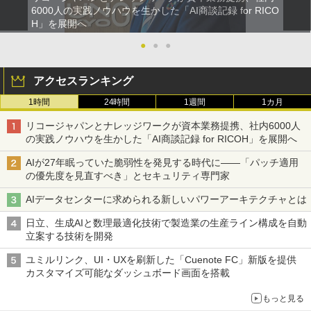
6000人の実践ノウハウを生かした「AI商談記録 for RICO
H」を展開へ
●
●
●
アクセスランキング
1時間
24時間
1週間
1カ月
リコージャパンとナレッジワークが資本業務提携、社内6000人
の実践ノウハウを生かした「AI商談記録 for RICOH」を展開へ
AIが27年眠っていた脆弱性を発見する時代に――「パッチ適用
の優先度を見直すべき」とセキュリティ専門家
AIデータセンターに求められる新しいパワーアーキテクチャとは
日立、生成AIと数理最適化技術で製造業の生産ライン構成を自動
立案する技術を開発
ユミルリンク、UI・UXを刷新した「Cuenote FC」新版を提供
カスタマイズ可能なダッシュボード画面を搭載
もっと見る