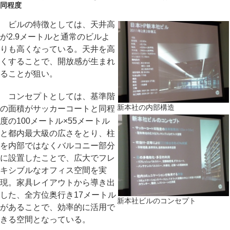
同程度
ビルの特徴としては、天井高
が2.9メートルと通常のビルよ
りも高くなっている。天井を高
くすることで、開放感が生まれ
ることが狙い。
コンセプトとしては、基準階
新本社の内部構造
の面積がサッカーコートと同程
度の100メートル×55メートル
と都内最大級の広さをとり、柱
を内部ではなくバルコニー部分
に設置したことで、広大でフレ
キシブルなオフィス空間を実
現。家具レイアウトから導き出
した、全方位奥行き17メートル
新本社ビルのコンセプト
があることで、効率的に活用で
きる空間となっている。