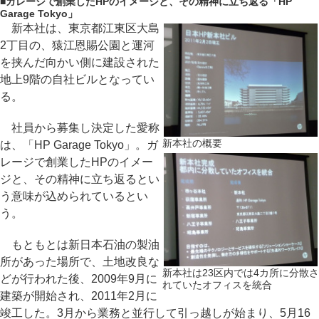
■
ガレージで創業したHPのイメージと、その精神に立ち返る「HP
Garage Tokyo」
新本社は、東京都江東区大島
2丁目の、猿江恩賜公園と運河
を挟んだ向かい側に建設された
地上9階の自社ビルとなってい
る。
社員から募集し決定した愛称
新本社の概要
は、「HP Garage Tokyo」。ガ
レージで創業したHPのイメー
ジと、その精神に立ち返るとい
う意味が込められているとい
う。
もともとは新日本石油の製油
所があった場所で、土地改良な
新本社は23区内では4カ所に分散さ
どが行われた後、2009年9月に
れていたオフィスを統合
建築が開始され、2011年2月に
竣工した。3月から業務と並行して引っ越しが始まり、5月16