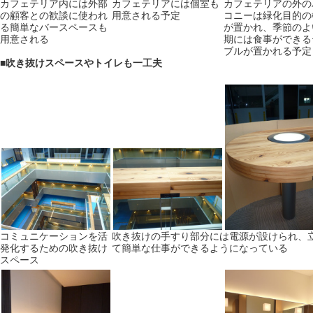
カフェテリア内には外部
カフェテリアには個室も
カフェテリアの外の
の顧客との歓談に使われ
用意される予定
コニーは緑化目的の
る簡単なバースペースも
が置かれ、季節のよ
用意される
期には食事ができる
ブルが置かれる予定
■
吹き抜けスペースやトイレも一工夫
コミュニケーションを活
吹き抜けの手すり部分には電源が設けられ、
発化するための吹き抜け
て簡単な仕事ができるようになっている
スペース