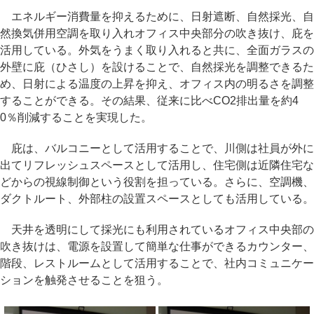
エネルギー消費量を抑えるために、日射遮断、自然採光、自
然換気併用空調を取り入れオフィス中央部分の吹き抜け、庇を
活用している。外気をうまく取り入れると共に、全面ガラスの
外壁に庇（ひさし）を設けることで、自然採光を調整できるた
め、日射による温度の上昇を抑え、オフィス内の明るさを調整
することができる。その結果、従来に比べCO2排出量を約4
0％削減することを実現した。
庇は、バルコニーとして活用することで、川側は社員が外に
出てリフレッシュスペースとして活用し、住宅側は近隣住宅な
どからの視線制御という役割を担っている。さらに、空調機、
ダクトルート、外部柱の設置スペースとしても活用している。
天井を透明にして採光にも利用されているオフィス中央部の
吹き抜けは、電源を設置して簡単な仕事ができるカウンター、
階段、レストルームとして活用することで、社内コミュニケー
ションを触発させることを狙う。