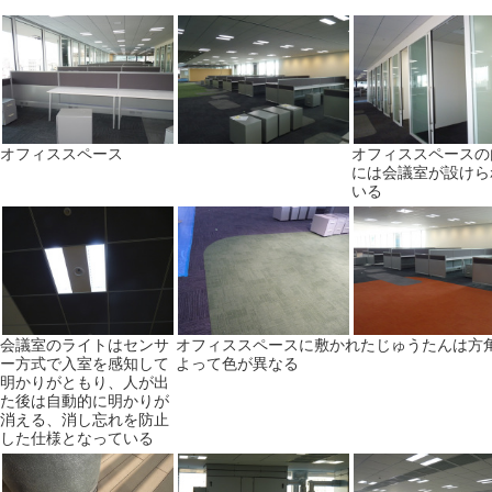
オフィススペース
オフィススペースの
には会議室が設けら
いる
会議室のライトはセンサ
オフィススペースに敷かれたじゅうたんは方
ー方式で入室を感知して
よって色が異なる
明かりがともり、人が出
た後は自動的に明かりが
消える、消し忘れを防止
した仕様となっている