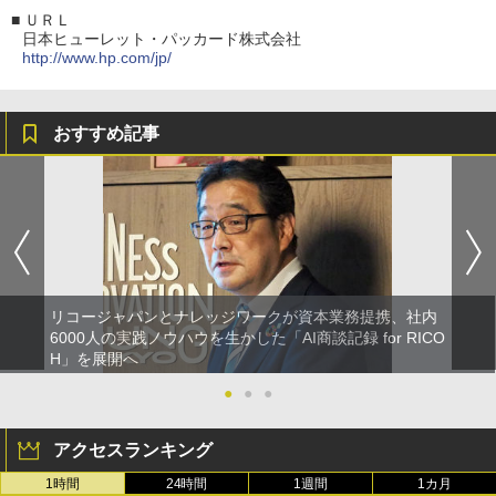
■
ＵＲＬ
日本ヒューレット・パッカード株式会社
http://www.hp.com/jp/
おすすめ記事
リコージャパンとナレッジワークが資本業務提携、社内
6000人の実践ノウハウを生かした「AI商談記録 for RICO
H」を展開へ
●
●
●
アクセスランキング
1時間
24時間
1週間
1カ月