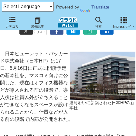
Powered by
Translate
日本HP、新本社を5月の正式開所に先駆けて公開
カテゴリ
過去記事
検索
Impressサイト
リスト
日本ヒューレット・パッカー
ド株式会社（日本HP）は17
日、5月16日に正式に開所予定
の新本社を、マスコミ向けに公
開した。現在はオフィス機器な
どが導入される前の段階で、導
入後は社員以外が立ち入ること
運河沿いに新築された日本HPの新
ができなくなるスペースが設け
本社
られることから、什器などが入
る前の段階で内部が公開された。