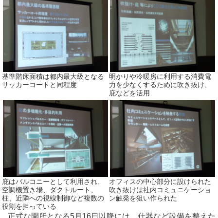
基準階床面積は都内最大級となる
明かりや冷暖房に利用する消費電
サッカーコートと同程度
力を少なくするために吹き抜け、
庇などを活用
庇はバルコニーとして利用され、
オフィスの中心部分に設けられた
空調機置き場、ダクトルート、
吹き抜けは社内コミュニケーショ
柱、近隣への視線制御など複数の
ン触発を狙い作られた
役割を担っている
正式な開所となる5月16日以降には、什器など設備を整えた