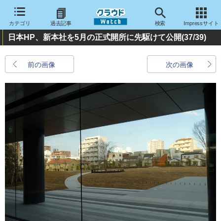
カテゴリ
過去記事
検索
Impressサイト
日本HP、新本社を5月の正式開所に先駆けて公開
(37/39)
前の画像
次の画像