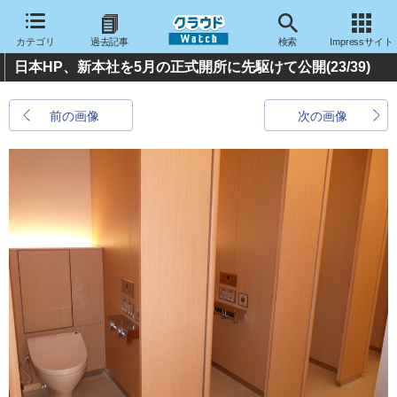
カテゴリ
過去記事
検索
Impressサイト
日本HP、新本社を5月の正式開所に先駆けて公開
(23/39)
前の画像
次の画像