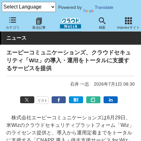
Powered by
Translate
クラウド Watch
セキュリティ
セキュリティサービス
カテゴリ
過去記事
検索
Impressサイト
ニュース
エーピーコミュニケーションズ、クラウドセキュ
リティ「Wiz」の導入・運用をトータルに支援す
るサービスを提供
石井 一志
2026年7月1日 08:30
リスト
株式会社エーピーコミュニケーションズは6月29日、
米Wizのクラウドセキュリティプラットフォーム「Wiz」
のライセンス提供と、導入から運用定着までをトータル
に支援する「CNAPP 導入・伴走支援サービス for Wiz」