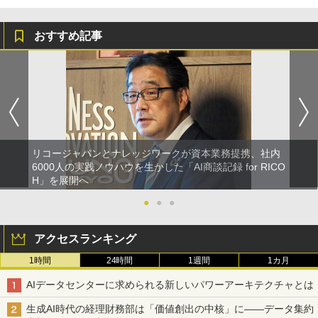
おすすめ記事
リコージャパンとナレッジワークが資本業務提携、社内
6000人の実践ノウハウを生かした「AI商談記録 for RICO
H」を展開へ
●
●
●
アクセスランキング
1時間
24時間
1週間
1カ月
AIデータセンターに求められる新しいパワーアーキテクチャとは
生成AI時代の経理財務部は「価値創出の中核」に――データ集約