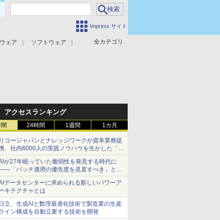
Impress サイト
全カテゴリ
ウェア
ソフトウェア
攻撃対策
マルウェア対策
アクセスランキング
時間
24時間
1週間
1カ月
リコージャパンとナレッジワークが資本業務提
携、社内6000人の実践ノウハウを生かした「AI
商談記録 for RICOH」を展開へ
AIが27年眠っていた脆弱性を発見する時代に
――「パッチ適用の優先度を見直すべき」とセ
キュリティ専門家
AIデータセンターに求められる新しいパワーア
ーキテクチャとは
日立、生成AIと数理最適化技術で製造業の生産
ライン構成を自動立案する技術を開発