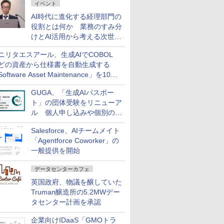
イベント
AI時代に進化する経理部門の
役割とは何か 業務のすみ分
けとAI活用から考える次世代
ファイナンス戦略
ニリタエスアール、生成AIでCOBOL
どの資産から仕様書を自動生成する
oftware Asset Maintenance」を10月
発売
GUGA、「生成AIパスポー
ト」の団体受験をリニューア
ル 個人申し込みや個別の支
払いなどに対応
Salesforce、AIチームメイト
「Agentforce Coworker」の
一般提供を開始
データセンターカフェ
英国政府、物議を醸していた
Truman醸造所の5.2MWデー
タセンター計画を承認
企業向けIDaaS「GMOトラ