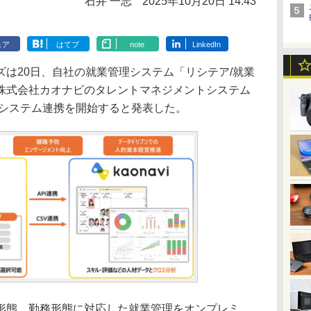
石井 一志
2025年10月20日 14:43
ェア
はてブ
note
LinkedIn
は20日、自社の就業管理システム「リシテア/就業
株式会社カオナビのタレントマネジメントシステム
らシステム連携を開始すると発表した。
態、勤務形態に対応した就業管理をオンプレミ