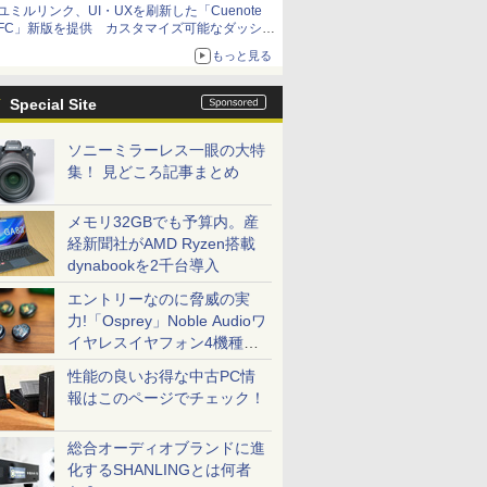
ユミルリンク、UI・UXを刷新した「Cuenote
FC」新版を提供 カスタマイズ可能なダッシュ
ボード画面を搭載
もっと見る
Special Site
ソニーミラーレス一眼の大特
集！ 見どころ記事まとめ
メモリ32GBでも予算内。産
経新聞社がAMD Ryzen搭載
dynabookを2千台導入
エントリーなのに脅威の実
力!「Osprey」Noble Audioワ
イヤレスイヤフォン4機種を
一気に聴く
性能の良いお得な中古PC情
報はこのページでチェック！
総合オーディオブランドに進
化するSHANLINGとは何者