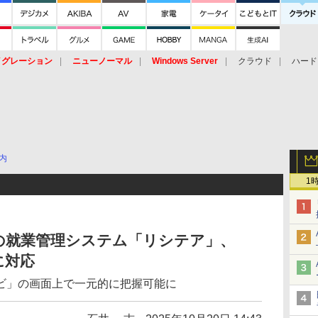
イグレーション
ニューノーマル
Windows Server
クラウド
ハード
トピック
ストレージ（HW）
オープンソース
SaaS
標的型
ント
内
1
の就業管理システム「リシテア」、
に対応
ビ」の画面上で一元的に把握可能に