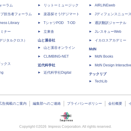
dフォーラム
リットーミュージック
AIRLINEweb
ップ担当者フォーラム
楽器探そう!デジマート
Jディフェンスニュー
ness Library
TシャツPOD T-OD
通訳翻訳ジャーナル
セミナー
立東舎
JレスキューWeb
 X（デジタルクロス）
山と溪谷社
イカロスアカデミー
山と溪谷オンライン
MdN
CLIMBING-NET
MdN Books
ブックス
近代科学社
MdN Design Interactiv
ing
近代科学社Digital
テックリブ
TechLib
広告掲載のご案内
編集部へのご連絡
プライバシーポリシー
会社概要
Copyright ©
2026
Impress Corporation. All rights reserved.