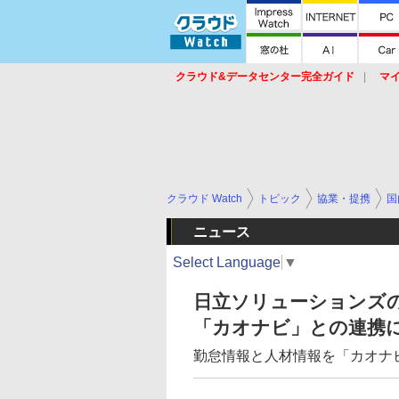
クラウド&データセンター完全ガイド
マ
サービス
セキュリティ
ネットワーク
スイッチ
ルータ
導入事例
イベ
クラウド Watch
トピック
協業・提携
国
ニュース
Select Language
▼
日立ソリューションズ
「カオナビ」との連携
勤怠情報と人材情報を「カオナ