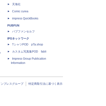
天海社
ス
Comic curea
impress QuickBooks
PUBFUN
パブファンセルフ
IPGネットワーク
TシャツPOD pTa.shop
カスタム写真集POD fabli
e
Impress Group Publication
Information
インプレスグループ
特定商取引法に基づく表示