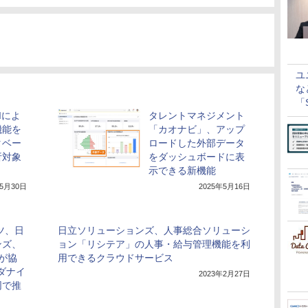
ユ
な
「S
Iによ
タレントマネジメント
に
機能を
「カオナビ」、アップ
タベー
ロードした外部データ
析対象
をダッシュボードに表
示できる新機能
年5月30日
2025年5月16日
ツ、日
日立ソリューションズ、人事総合ソリューシ
ンズ、
ョン「リシテア」の人事・給与管理機能を利
が協
用できるクラウドサービス
ダナイ
2023年2月27日
同で推