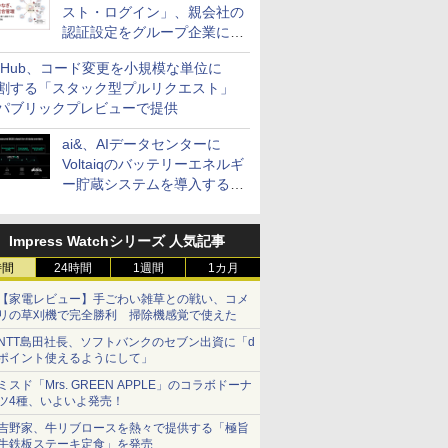
スト・ログイン」、親会社の
認証設定をグループ企業に展
開できる新機能を提供
itHub、コード変更を小規模な単位に
割する「スタック型プルリクエスト」
パブリックプレビューで提供
ai&、AIデータセンターに
Voltaiqのバッテリーエネルギ
ー貯蔵システムを導入する計
画を発表
Impress Watchシリーズ 人気記事
時間
24時間
1週間
1カ月
【家電レビュー】手ごわい雑草との戦い、コメ
リの草刈機で完全勝利 掃除機感覚で使えた
NTT島田社長、ソフトバンクのセブン出資に「d
ポイント使えるようにして」
ミスド「Mrs. GREEN APPLE」のコラボドーナ
ツ4種、いよいよ発売！
吉野家、牛リブロースを熱々で提供する「極旨
牛鉄板ステーキ定食」を発売