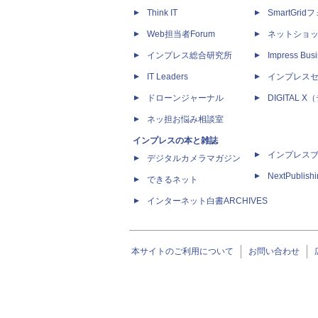
Think IT
SmartGri
Web担当者Forum
ネットショ
インプレス総合研究所
Impress Busi
IT Leaders
インプレス
ドローンジャーナル
DIGITAL
ネッ担お悩み相談室
インプレスの本と雑誌
インプレス
デジタルカメラマガジン
NextPublish
できるネット
インターネット白書ARCHIVES
本サイトのご利用について
お問い合わせ