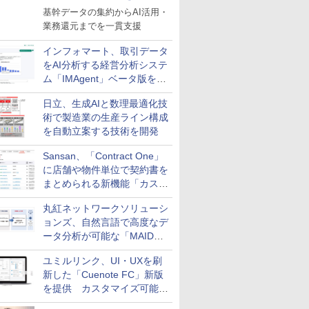
基幹データの集約からAI活用・
業務還元までを一貫支援
インフォマート、取引データ
をAI分析する経営分析システ
ム「IMAgent」ベータ版を提
供
日立、生成AIと数理最適化技
術で製造業の生産ライン構成
を自動立案する技術を開発
Sansan、「Contract One」
に店舗や物件単位で契約書を
まとめられる新機能「カスタ
ム契約ツリー」を追加
丸紅ネットワークソリューシ
ョンズ、自然言語で高度なデ
ータ分析が可能な「MAIDOA
AI ASSIST」を9月より提供
ユミルリンク、UI・UXを刷
新した「Cuenote FC」新版
を提供 カスタマイズ可能な
ダッシュボード画面を搭載