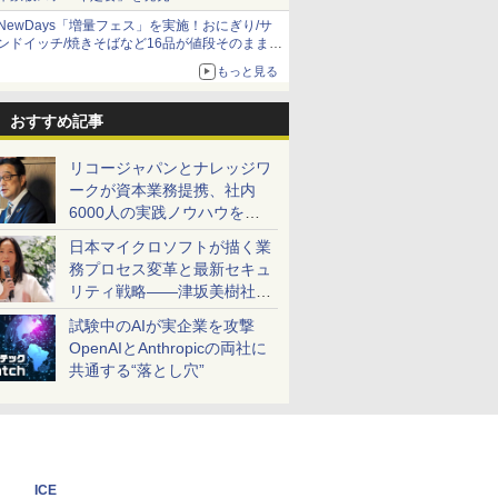
NewDays「増量フェス」を実施！おにぎり/サ
ンドイッチ/焼きそばなど16品が値段そのままで
ボリュームアップ
もっと見る
おすすめ記事
リコージャパンとナレッジワ
ークが資本業務提携、社内
6000人の実践ノウハウを生
かした「AI商談記録 for
日本マイクロソフトが描く業
RICOH」を展開へ
務プロセス変革と最新セキュ
リティ戦略――津坂美樹社長
が2027年度戦略を説明
試験中のAIが実企業を攻撃
OpenAIとAnthropicの両社に
共通する“落とし穴”
ICE