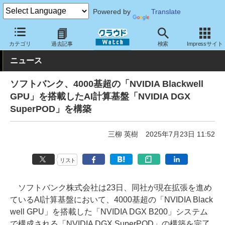
Powered by
Translate
クラウド Watch
トピック
業界動向
カテゴリ
過去記事
検索
Impressサイト
ニュース
ソフトバンク、4000基超の「NVIDIA Blackwell
GPU」を搭載したAI計算基盤「NVIDIA DGX
SuperPOD」を構築
三柳 英樹
2025年7月23日 11:52
リスト
ソフトバンク株式会社は23日、同社が現在拡張を進め
ているAI計算基盤において、4000基超の「NVIDIA Black
well GPU」を搭載した「NVIDIA DGX B200」システム
で構成される「NVIDIA DGX SuperPOD」の構築を完了