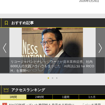
2026年5月26日
おすすめ記事
リコージャパンとナレッジワークが資本業務提携、社内
6000人の実践ノウハウを生かした「AI商談記録 for RICO
H」を展開へ
●
●
●
アクセスランキング
1時間
24時間
1週間
1カ月
AIが27年眠っていた脆弱性を発見する時代に――「パッチ適用