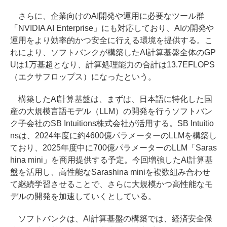
さらに、企業向けのAI開発や運用に必要なツール群
「NVIDIA AI Enterprise」にも対応しており、AIの開発や
運用をより効率的かつ安全に行える環境を提供する。こ
れにより、ソフトバンクが構築したAI計算基盤全体のGP
Uは1万基超となり、計算処理能力の合計は13.7EFLOPS
（エクサフロップス）になったという。
構築したAI計算基盤は、まずは、日本語に特化した国
産の大規模言語モデル（LLM）の開発を行うソフトバン
ク子会社のSB Intuitions株式会社が活用する。SB Intuitio
nsは、2024年度に約4600億パラメーターのLLMを構築し
ており、2025年度中に700億パラメーターのLLM「Saras
hina mini」を商用提供する予定。今回増強したAI計算基
盤を活用し、高性能なSarashina miniを複数組み合わせ
て継続学習させることで、さらに大規模かつ高性能なモ
デルの開発を加速していくとしている。
ソフトバンクは、AI計算基盤の構築では、経済安全保