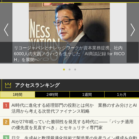
リコージャパンとナレッジワークが資本業務提携、社内
6000人の実践ノウハウを生かした「AI商談記録 for RICO
H」を展開へ
●
●
●
アクセスランキング
1時間
24時間
1週間
1カ月
AI時代に進化する経理部門の役割とは何か 業務のすみ分けとAI
活用から考える次世代ファイナンス戦略
AIが27年眠っていた脆弱性を発見する時代に――「パッチ適用
の優先度を見直すべき」とセキュリティ専門家
日立、生成AIと数理最適化技術で製造業の生産ライン構成を自動