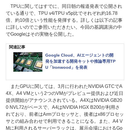
TPUに関してはすでに、同日朝の報道発表で公開され
ている通りで、TPU v4/TPU v5p比でそれぞれ約16.78
倍、約10倍という性能を発揮する。詳しくは以下の記事
に詳しいのでご参照いただきたい。今回の基調講演の中
でGoogleはその実物を公開した。
関連記事
Google Cloud、AIエージェントの開
発を加速する開発キットや推論専用TP
U「Ironwood」を発表
またGPUに関しては、3月に行われたNVIDIA GTCでA
4X、A4 VMという2つのVMがプレビュー提供および近日
提供開始がアナウンスされている。A4XはNVIDIA GB20
0 NVL72がベースで、A4はNVIDIA HGX B200が利用さ
れており、前者はArmプロセッサと、後者はx86プロセッ
サとの組み合わせで利用できることになる。また、A4 V
Mに利用されるサーバーラックは、展示会場におけるGo