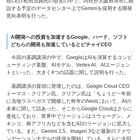
役CEO 松田浩路氏の会見の中で、同社が大阪府堺市に開
設する予定のデータセンター上でGeminiを採用する開発
意向表明を行った。
AI開発への投資を加速するGoogle、ハード、ソフト
どちらの開発も加速しているとピチャイCEO
今回の基調講演の中で、GoogleはAIを演算するコンピ
ューティング基盤、AIモデル、Vertex AI、AIエージェン
トといった、大きく4つの話題に関して説明を行った。
基調講演の冒頭に登壇したのは、Google Cloud CEO
トーマス・クリアン氏。クリアン氏は「ちょうど一年前
に当地ラスベガスで開催した昨年のNextにおいて、AIの
未来に関して話あった。そこからGoogle Cloudはさらに
進化しており、世界中でリージョンはスウェーデン、メ
キシコ、南アフリカなどを含む42のリージョンに拡大し
ている。また、Gemini 2.5、Imagen 3など最新のファウ
ンデーションモデルの提供を開始している。さらに今回