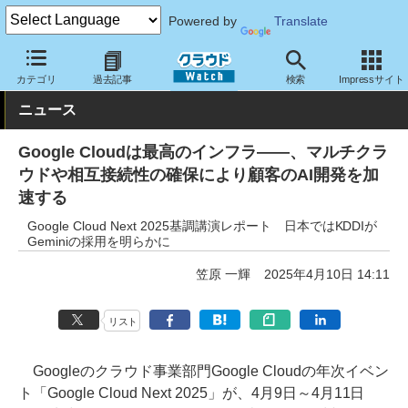
Powered by
Translate
クラウド Watch
イベント
Google
Cloud Next 2025
カテゴリ
過去記事
検索
Impressサイト
ニュース
Google Cloudは最高のインフラ――、マルチクラ
ウドや相互接続性の確保により顧客のAI開発を加
速する
Google Cloud Next 2025基調講演レポート 日本ではKDDIが
Geminiの採用を明らかに
笠原 一輝
2025年4月10日 14:11
リスト
Googleのクラウド事業部門Google Cloudの年次イベン
ト「Google Cloud Next 2025」が、4月9日～4月11日