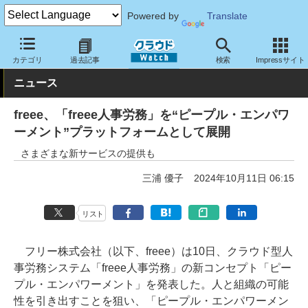
Powered by
Translate
クラウド Watch
トピック
事業戦略
国内
カテゴリ
過去記事
検索
Impressサイト
ニュース
freee、「freee人事労務」を“ピープル・エンパワ
ーメント”プラットフォームとして展開
さまざまな新サービスの提供も
三浦 優子
2024年10月11日 06:15
リスト
フリー株式会社（以下、freee）は10日、クラウド型人
事労務システム「freee人事労務」の新コンセプト「ピー
プル・エンパワーメント」を発表した。人と組織の可能
性を引き出すことを狙い、「ピープル・エンパワーメン