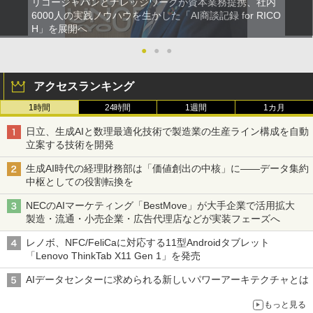
リコージャパンとナレッジワークが資本業務提携、社内
6000人の実践ノウハウを生かした「AI商談記録 for RICO
H」を展開へ
●
●
●
アクセスランキング
1時間
24時間
1週間
1カ月
日立、生成AIと数理最適化技術で製造業の生産ライン構成を自動
立案する技術を開発
生成AI時代の経理財務部は「価値創出の中核」に――データ集約
中枢としての役割転換を
NECのAIマーケティング「BestMove」が大手企業で活用拡大
製造・流通・小売企業・広告代理店などが実装フェーズへ
レノボ、NFC/FeliCaに対応する11型Androidタブレット
「Lenovo ThinkTab X11 Gen 1」を発売
AIデータセンターに求められる新しいパワーアーキテクチャとは
もっと見る