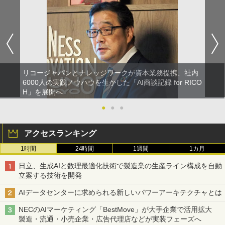
リコージャパンとナレッジワークが資本業務提携、社内
6000人の実践ノウハウを生かした「AI商談記録 for RICO
H」を展開へ
●
●
●
アクセスランキング
1時間
24時間
1週間
1カ月
日立、生成AIと数理最適化技術で製造業の生産ライン構成を自動
立案する技術を開発
AIデータセンターに求められる新しいパワーアーキテクチャとは
NECのAIマーケティング「BestMove」が大手企業で活用拡大
製造・流通・小売企業・広告代理店などが実装フェーズへ