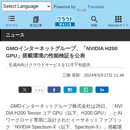
Powered by
Translate
クラウド Watch
ハード・インフラ
パブリッククラウド
その他
カテゴリ
過去記事
検索
Impressサイト
ニュース
GMOインターネットグループ、「NVIDIA H200
GPU」搭載環境の性能検証を公表
生成AI向けクラウドサービスを11月下旬提供
三柳 英樹
2024年9月27日 11:46
リスト
GMOインターネットグループ株式会社は26日、「NVI
DIA H200 Tensor コア GPU（以下、H200 GPU）」とAI
ワークロード専用に設計されたイーサネットファブリッ
ク「NVIDIA Spectrum-X（以下、Spectrum-X）」搭載環