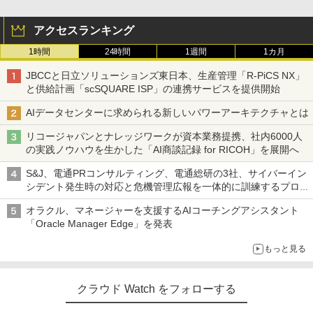
アクセスランキング
1時間
24時間
1週間
1カ月
JBCCと日立ソリューションズ東日本、生産管理「R-PiCS NX」
と供給計画「scSQUARE ISP」の連携サービスを提供開始
AIデータセンターに求められる新しいパワーアーキテクチャとは
リコージャパンとナレッジワークが資本業務提携、社内6000人
の実践ノウハウを生かした「AI商談記録 for RICOH」を展開へ
S&J、電通PRコンサルティング、電通総研の3社、サイバーイン
シデント発生時の対応と危機管理広報を一体的に訓練するプログ
ラムを提供
オラクル、マネージャーを支援するAIコーチングアシスタント
「Oracle Manager Edge」を発表
もっと見る
クラウド Watch をフォローする