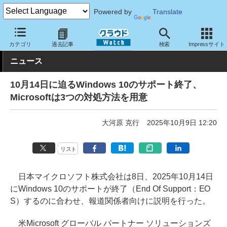
Powered by
Translate
クラウド Watch
トピック
業界動向
カテゴリ
過去記事
検索
Impressサイト
ニュース
10月14日に迫るWindows 10のサポート終了、
Microsoftは3つの対処方法を用意
大河原 克行
2025年10月9日 12:20
リスト
日本マイクロソフト株式会社は8日、2025年10月14日
にWindows 10のサポートが終了（End Of Support：EO
S）するのに合わせ、報道関係者向けに説明を行った。
米Microsoft グローバル パートナー ソリューションズ