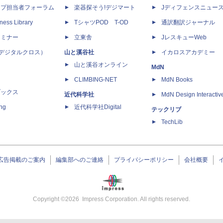
ップ担当者フォーラム
楽器探そう!デジマート
Jディフェンスニュー
ness Library
TシャツPOD T-OD
通訳翻訳ジャーナル
セミナー
立東舎
JレスキューWeb
 X（デジタルクロス）
山と溪谷社
イカロスアカデミー
山と溪谷オンライン
MdN
CLIMBING-NET
MdN Books
ブックス
近代科学社
MdN Design Interactiv
ing
近代科学社Digital
テックリブ
TechLib
広告掲載のご案内
編集部へのご連絡
プライバシーポリシー
会社概要
Copyright ©
2026
Impress Corporation. All rights reserved.