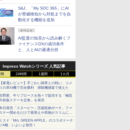
ビスを提供
S&J、「My SOC 365」にAI
が脅威検知から対処までを自
動化する機能を追加
イベント
AI監査の知見から読み解くフ
ァイナンスDXの成功条件
と、人とAIの最適分担
Impress Watchシリーズ 人気記事
時間
24時間
1週間
1カ月
【家電レビュー】手ごわい雑草との戦い、コメ
リの草刈機で完全勝利 掃除機感覚で使えた
吉野家、牛リブロースを熱々で提供する「極旨
牛鉄板ステーキ定食」を発売
本日発売「スヌーピー」圧縮収納ポーチ。ファ
スナー閉めるだけで着替えや荷物がスリムにま
とまる
ミスド「Mrs. GREEN APPLE」のコラボドーナ
ツ4種、いよいよ発売！