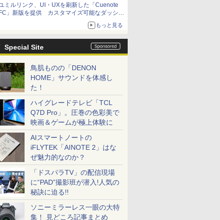
ユミルリンク、UI・UXを刷新した「Cuenote
FC」新版を提供 カスタマイズ可能なダッシュ
ボード画面を搭載
もっと見る
Special Site
鳥肌ものの「DENON
HOME」サウンドを体感し
た！
ハイグレードテレビ「TCL
Q7D Pro」。圧巻の色彩美で
映画＆ゲームが極上体験に
AIスマートノートの
iFLYTEK「AINOTE 2」はな
ぜ魅力的なのか？
「ドスパラTV」の配信現場
に“PAD”撮影班が潜入!人気の
秘訣に迫る!!
ソニーミラーレス一眼の大特
集！ 見どころ記事まとめ