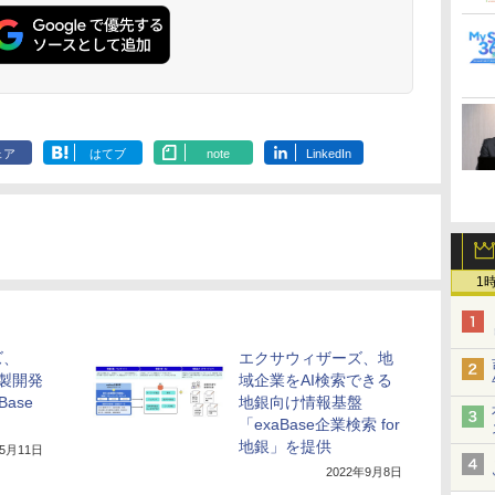
ェア
はてブ
note
LinkedIn
1
ズ、
エクサウィザーズ、地
内製開発
域企業をAI検索できる
ase
地銀向け情報基盤
「exaBase企業検索 for
地銀」を提供
年5月11日
2022年9月8日