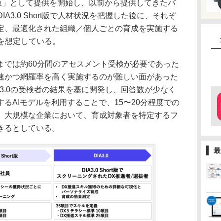
hort版」として提供を開始し、以前から提供してきたバ
IA3.0 Short版で人材状況を把握した後に、それぞ
定、最適化された組織／個人ごとの育成を実施する
とを想定している。
では約60分間のアセスメント受検が必要であった
速かつ網羅率を高く実施するのが難しい面があった
、DIA3.0の受検者の結果を基に開発し、回答数が少なく
るAIモデルを利用することで、15〜20分程度での
、大規模な企業において、育成対象者を特定するフ
きるとしている。
最