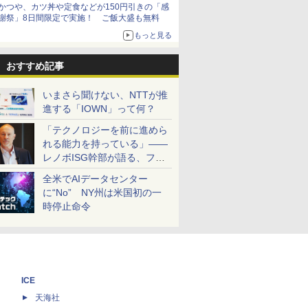
かつや、カツ丼や定食などが150円引きの「感
謝祭」8日間限定で実施！ ご飯大盛も無料
もっと見る
おすすめ記事
いまさら聞けない、NTTが推
進する「IOWN」って何？
「テクノロジーを前に進めら
れる能力を持っている」――
レノボISG幹部が語る、フル
スタックと水冷技術の強み
全米でAIデータセンター
に“No” NY州は米国初の一
時停止命令
ICE
天海社