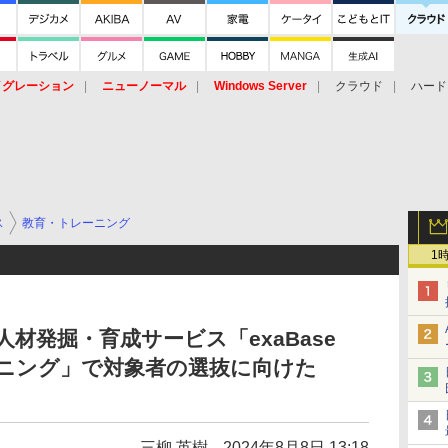
イグレーション
ニューノーマル
Windows Server
クラウド
ハード
トピック
ストレージ（HW）
オープンソース
SaaS
標的型
ント
ス
教育・トレーニング
1
材発掘・育成サービス「exaBase
ーニング」で対象者の選抜に向けた
三柳 英樹
2024年8月8日 13:18