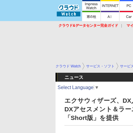
クラウド&データセンター完全ガイド
マ
サービス
セキュリティ
ネットワーク
スイッチ
ルータ
導入事例
イベ
クラウド Watch
サービス・ソフト
サービ
ニュース
Select Language
▼
エクサウィザーズ、DX人
DXアセスメント＆ラ
「Short版」を提供