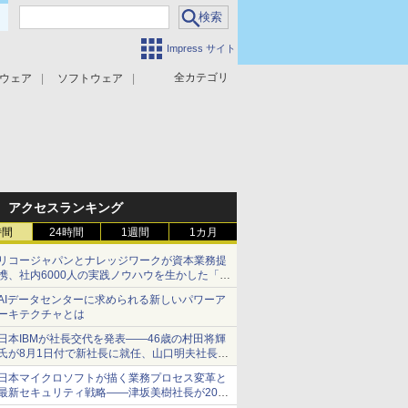
Impress サイト
全カテゴリ
ウェア
ソフトウェア
攻撃対策
マルウェア対策
アクセスランキング
時間
24時間
1週間
1カ月
リコージャパンとナレッジワークが資本業務提
携、社内6000人の実践ノウハウを生かした「AI
商談記録 for RICOH」を展開へ
AIデータセンターに求められる新しいパワーア
ーキテクチャとは
日本IBMが社長交代を発表――46歳の村田将輝
氏が8月1日付で新社長に就任、山口明夫社長は
会長へ
日本マイクロソフトが描く業務プロセス変革と
最新セキュリティ戦略――津坂美樹社長が2027
年度戦略を説明