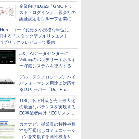
企業向けIDaaS「GMOトラ
スト・ログイン」、親会社の
認証設定をグループ企業に展
開できる新機能を提供
itHub、コード変更を小規模な単位に
割する「スタック型プルリクエスト」
パブリックプレビューで提供
ai&、AIデータセンターに
Voltaiqのバッテリーエネルギ
ー貯蔵システムを導入する計
画を発表
デル・テクノロジーズ、ハイ
パフォーマンス用途に対応す
る1Uサーバー「Dell Pro
Precision 7 R1ラック」を発
TISI、不正対策と売上最大化
売
の最適なバランスを実現する
EC事業者向け「ECリスク対
策設計・運用支援サービス」
カオナビ、従業員の特性や相
性を可視化しコミュニケーシ
ョンを支援する適性検査サー