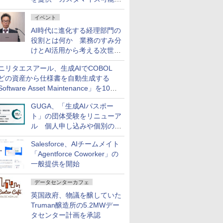
ダッシュボード画面を搭載
イベント
AI時代に進化する経理部門の
役割とは何か 業務のすみ分
けとAI活用から考える次世代
ファイナンス戦略
ニリタエスアール、生成AIでCOBOL
どの資産から仕様書を自動生成する
oftware Asset Maintenance」を10月
発売
GUGA、「生成AIパスポー
ト」の団体受験をリニューア
ル 個人申し込みや個別の支
払いなどに対応
Salesforce、AIチームメイト
「Agentforce Coworker」の
一般提供を開始
データセンターカフェ
英国政府、物議を醸していた
Truman醸造所の5.2MWデー
タセンター計画を承認