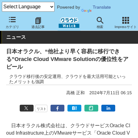
Powered by
Translate
クラウド Watch
ハード・インフラ
パブリッククラウド
その他
カテゴリ
過去記事
検索
Impressサイト
ニュース
日本オラクル、“他社より早く容易に移行でき
る”Oracle Cloud VMware Solutionの優位性をア
ピール
クラウド移行後の安定運用、クラウドを最大活用可能といっ
たメリットも強調
高橋 正和
2024年7月11日 06:15
リスト
日本オラクル株式会社は、クラウドサービスOracle Cl
oud Infrastructure上のVMwareサービス「Oracle Cloud V