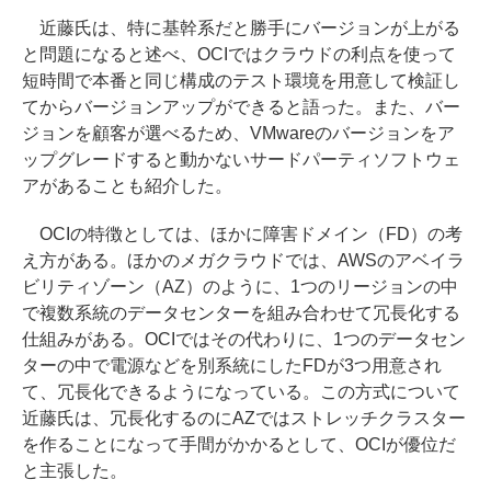
近藤氏は、特に基幹系だと勝手にバージョンが上がる
と問題になると述べ、OCIではクラウドの利点を使って
短時間で本番と同じ構成のテスト環境を用意して検証し
てからバージョンアップができると語った。また、バー
ジョンを顧客が選べるため、VMwareのバージョンをア
ップグレードすると動かないサードパーティソフトウェ
アがあることも紹介した。
OCIの特徴としては、ほかに障害ドメイン（FD）の考
え方がある。ほかのメガクラウドでは、AWSのアベイラ
ビリティゾーン（AZ）のように、1つのリージョンの中
で複数系統のデータセンターを組み合わせて冗長化する
仕組みがある。OCIではその代わりに、1つのデータセン
ターの中で電源などを別系統にしたFDが3つ用意され
て、冗長化できるようになっている。この方式について
近藤氏は、冗長化するのにAZではストレッチクラスター
を作ることになって手間がかかるとして、OCIが優位だ
と主張した。