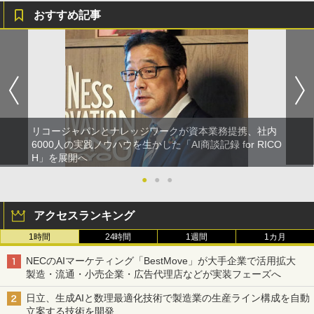
おすすめ記事
リコージャパンとナレッジワークが資本業務提携、社内
6000人の実践ノウハウを生かした「AI商談記録 for RICO
H」を展開へ
●
●
●
アクセスランキング
1時間
24時間
1週間
1カ月
NECのAIマーケティング「BestMove」が大手企業で活用拡大
製造・流通・小売企業・広告代理店などが実装フェーズへ
日立、生成AIと数理最適化技術で製造業の生産ライン構成を自動
立案する技術を開発