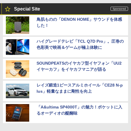
Special Site
鳥肌ものの「DENON HOME」サウンドを体感
した！
ハイグレードテレビ「TCL Q7D Pro」。圧巻の
色彩美で映画＆ゲームが極上体験に
SOUNDPEATSのイヤカフ型イヤフォン「UU2
イヤーカフ」をイヤカフマニアが語る
レイズ鍛造1ピースアルミホイール「CE28 N-p
lus」軽量なままに剛性を向上
「A&ultima SP4000T」の魅力！ポケットに入
るオーディオの醍醐味