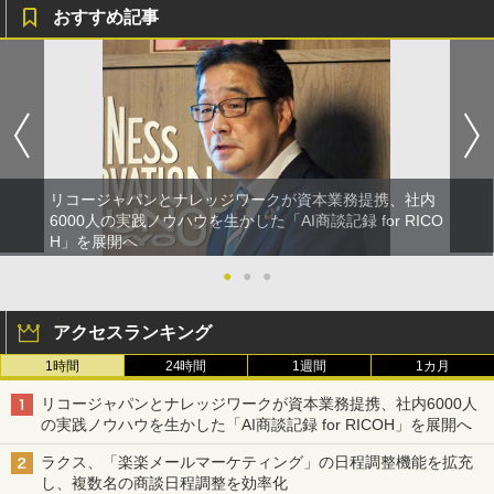
おすすめ記事
リコージャパンとナレッジワークが資本業務提携、社内
6000人の実践ノウハウを生かした「AI商談記録 for RICO
H」を展開へ
●
●
●
アクセスランキング
1時間
24時間
1週間
1カ月
リコージャパンとナレッジワークが資本業務提携、社内6000人
の実践ノウハウを生かした「AI商談記録 for RICOH」を展開へ
ラクス、「楽楽メールマーケティング」の日程調整機能を拡充
し、複数名の商談日程調整を効率化