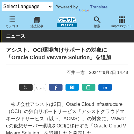
Powered by
Translate
クラウド Watch
サービス・ソフト
サービス
サポート・保守
カテゴリ
過去記事
検索
Impressサイト
ニュース
アシスト、OCI環境向けサポートの対象に
「Oracle Cloud VMware Solution」を追加
石井 一志
2024年9月2日 14:48
リスト
株式会社アシストは2日、Oracle Cloud Infrastructure
（OCI）の独自サポートサービス「アシストクラウドマ
ネージドサービス（以下、ACMS）」の対象に、VMwar
eの仮想サーバー環境をOCIに移行する「Oracle Cloud V
Mware Solution」を追加したと発表した。