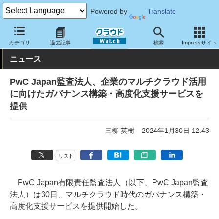
Powered by
Translate
クラウド Watch
サービス・ソフト
サービス
その他
カテゴリ
過去記事
検索
Impressサイト
ニュース
PwC Japan監査法人、企業のマルチクラウド活用
に向けたガバナンス構築・高度化支援サービスを
提供
三柳 英樹
2024年1月30日 12:43
リスト
PwC Japan有限責任監査法人（以下、PwC Japan監査
法人）は30日、マルチクラウド時代のガバナンス構築・
高度化支援サービスを提供開始した。