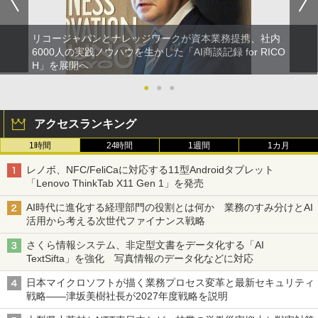
リコージャパンとナレッジワークが資本業務提携、社内
6000人の実践ノウハウを生かした「AI商談記録 for RICO
H」を展開へ
●
●
●
アクセスランキング
1時間
24時間
1週間
1カ月
レノボ、NFC/FeliCaに対応する11型Androidタブレット
「Lenovo ThinkTab X11 Gen 1」を発売
AI時代に進化する経理部門の役割とは何か 業務のすみ分けとAI
活用から考える次世代ファイナンス戦略
さくら情報システム、非定型文書をデータ化する「AI
TextSifta」を強化 写真情報のデータ化などに対応
日本マイクロソフトが描く業務プロセス変革と最新セキュリティ
戦略――津坂美樹社長が2027年度戦略を説明