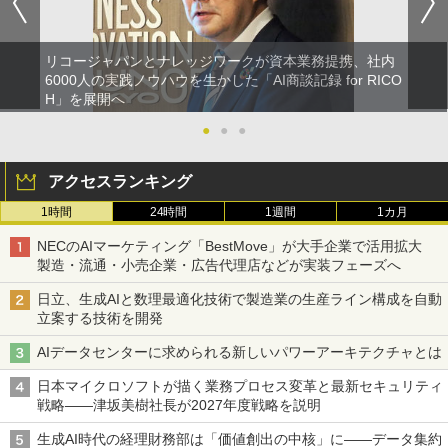
リコージャパンとナレッジワークが資本業務提携、社内
6000人の実践ノウハウを生かした「AI商談記録 for RICO
H」を展開へ
●
●
●
アクセスランキング
1時間
24時間
1週間
1カ月
NECのAIマーケティング「BestMove」が大手企業で活用拡大
製造・流通・小売企業・広告代理店などが実装フェーズへ
日立、生成AIと数理最適化技術で製造業の生産ライン構成を自動
立案する技術を開発
AIデータセンターに求められる新しいパワーアーキテクチャとは
日本マイクロソフトが描く業務プロセス変革と最新セキュリティ
戦略――津坂美樹社長が2027年度戦略を説明
生成AI時代の経理財務部は「価値創出の中核」に――データ集約