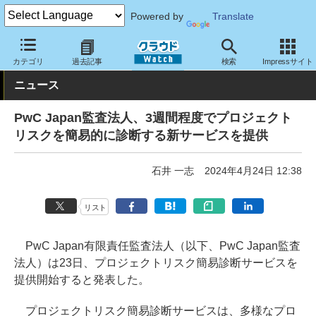
Powered by
Translate
クラウド Watch
セキュリティ
セキュリティサービス
カテゴリ
過去記事
検索
Impressサイト
ニュース
PwC Japan監査法人、3週間程度でプロジェクト
リスクを簡易的に診断する新サービスを提供
石井 一志
2024年4月24日 12:38
リスト
PwC Japan有限責任監査法人（以下、PwC Japan監査
法人）は23日、プロジェクトリスク簡易診断サービスを
提供開始すると発表した。
プロジェクトリスク簡易診断サービスは、多様なプロ