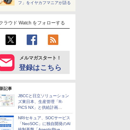
フ」をイヤカフマニアが語る
クラウド Watch をフォローする
メルマガスタート！
登録はこちら
新記事
JBCCと日立ソリューション
ズ東日本、生産管理「R-
PiCS NX」と供給計画
「scSQUARE ISP」の連携サ
NRIセキュア、SOCサービス
ービスを提供開始
「NeoSOC」に独自開発のAI
統制基盤「AgenticBlue」を