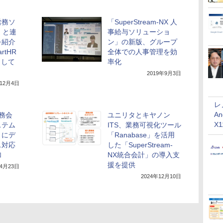
労務ソ
「SuperStream-NX 人
R」と連
事給与ソリューショ
を紹介
ン」の新版、グループ
rtHR
全体での人事管理を効
として
率化
2019年9月3日
年12月4日
レ
An
財務会
ユニリタとキヤノン
X
ステム
ITS、業務可視化ツール
m」にデ
「Ranabase」を活用
ス対応
した「SuperStream-
加
NX統合会計」の導入支
援を提供
年4月23日
2024年12月10日