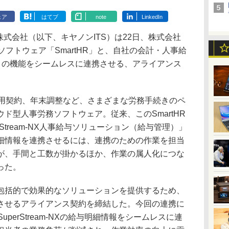
ェア
はてブ
note
LinkedIn
式会社（以下、キヤノンITS）は22日、株式会社
務ソフトウェア「SmartHR」と、自社の会計・人事給
m-NX」の機能をシームレスに連携させる、アライアンス
雇用契約、年末調整など、さまざまな労務手続きのペ
ド型人事労務ソフトウェア。従来、このSmartHR
uperStream-NX人事給与ソリューション（給与管理）」
細情報を連携させるには、連携のための作業を担当
が、手間と工数が掛かるほか、作業の属人化につな
った。
括的で効果的なソリューションを提供するため、
させるアライアンス契約を締結した。今回の連携に
uperStream-NXの給与明細情報をシームレスに連