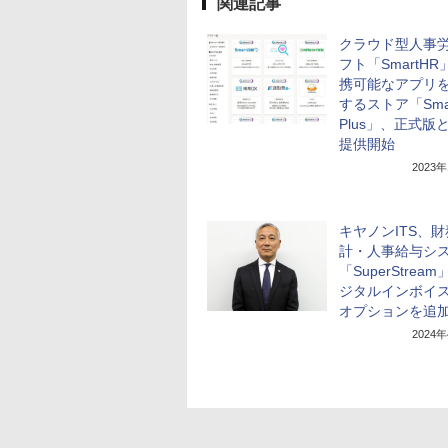
関連記事
クラウド型人事
フト「SmartH
携可能なアプリ
するストア「Sma
Plus」、正式版
提供開始
2023
キヤノンITS、
計・人事給与シ
「SuperStrea
ジタルインボイ
オプションを追
2024