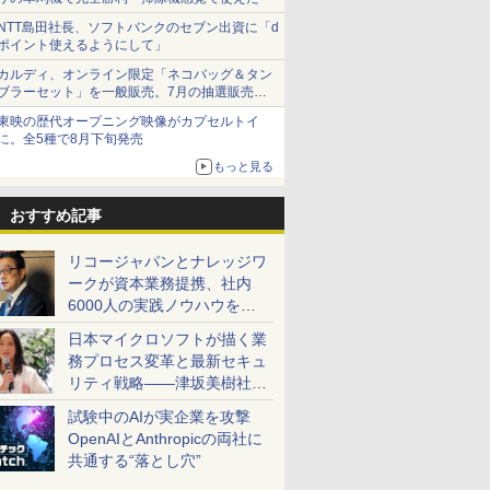
NTT島田社長、ソフトバンクのセブン出資に「d
ポイント使えるようにして」
カルディ、オンライン限定「ネコバッグ＆タン
ブラーセット」を一般販売。7月の抽選販売の
当選無効分
東映の歴代オープニング映像がカプセルトイ
に。全5種で8月下旬発売
もっと見る
おすすめ記事
リコージャパンとナレッジワ
ークが資本業務提携、社内
6000人の実践ノウハウを生
かした「AI商談記録 for
日本マイクロソフトが描く業
RICOH」を展開へ
務プロセス変革と最新セキュ
リティ戦略――津坂美樹社長
が2027年度戦略を説明
試験中のAIが実企業を攻撃
OpenAIとAnthropicの両社に
共通する“落とし穴”