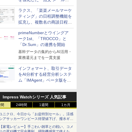
送信防止アドインサービス」
ラクス、「楽楽メールマーケ
を提供
ティング」の日程調整機能を
拡充し、複数名の商談日程調
整を効率化
primeNumberとウイングア
ーク1st、「TROCCO」と
「Dr.Sum」の連携を開始
基幹データの集約からAI活用・
業務還元までを一貫支援
インフォマート、取引データ
をAI分析する経営分析システ
ム「IMAgent」ベータ版を提
供
Impress Watchシリーズ 人気記事
時間
24時間
1週間
1カ月
ユニクロ、今日から「お盆特別セール」。涼感
シアサッカーワンピース待望値下げ、撥水ギア
ショーツは1990円に
【家電レビュー】手ごわい雑草との戦い、コメ
リの草刈機で完全勝利 掃除機感覚で使えた