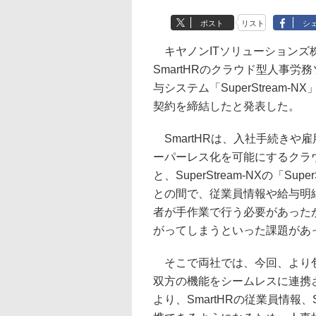
ポスト
リスト
シ
キヤノンITソリューションズ株
SmartHRのクラウド型人事労
与システム「SuperStrea
契約を締結したと発表した。
SmartHRは、入社手続きや
ーパーレス化を可能にするクラウ
と、SuperStream-NXの「S
との間で、従業員情報や給与明
者が手作業で行う必要があった
がってしまうといった課題があ
そこで両社では、今回、より包
双方の機能をシームレスに連携
より、SmartHRの従業員情報、S