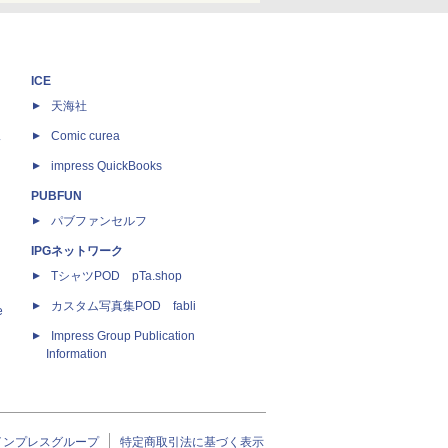
ICE
天海社
ス
Comic curea
impress QuickBooks
PUBFUN
パブファンセルフ
IPGネットワーク
TシャツPOD pTa.shop
カスタム写真集POD fabli
e
Impress Group Publication
Information
インプレスグループ
特定商取引法に基づく表示