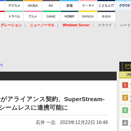
イグレーション
ニューノーマル
Windows Server
クラウド
ハード
トピック
ストレージ（HW）
オープンソース
SaaS
標的型
ント
内
1
Rがアライアンス契約、SuperStream-
能をシームレスに連携可能に
石井 一志
2023年12月22日 16:46