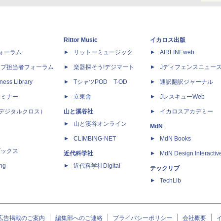
Rittor Music
イカロス出版
dフォーラム
リットーミュージック
AIRLINEweb
ップ担当者フォーラム
楽器探そう!デジマート
Jディフェンスニュー
ness Library
TシャツPOD T-OD
通訳翻訳ジャーナル
セミナー
立東舎
JレスキューWeb
 X（デジタルクロス）
山と溪谷社
イカロスアカデミー
山と溪谷オンライン
MdN
CLIMBING-NET
MdN Books
ブックス
近代科学社
MdN Design Interactiv
ing
近代科学社Digital
テックリブ
TechLib
広告掲載のご案内
編集部へのご連絡
プライバシーポリシー
会社概要