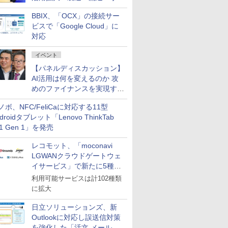
企業・広告代理店などが実装
BBIX、「OCX」の接続サー
フェーズへ
ビスで「Google Cloud」に
対応
イベント
【パネルディスカッション】
AI活用は何を変えるのか 攻
めのファイナンスを実現する
業務設計とマインドセット変
ノボ、NFC/FeliCaに対応する11型
革
droidタブレット「Lenovo ThinkTab
11 Gen 1」を発売
レコモット、「moconavi
LGWANクラウドゲートウェ
イサービス」で新たに5種類
のサービスと連携開始
利用可能サービスは計102種類
に拡大
日立ソリューションズ、新
Outlookに対応し誤送信対策
を強化した「活文 メール誤