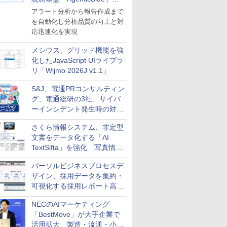
導入
アラート分析から報告作成まで
を自動化し分析品質の向上と対
応迅速化を実現
メシウス、グリッド機能を強
化したJavaScript UIライブラ
リ「Wijmo 2026J v1.1」
S&J、電通PRコンサルティン
グ、電通総研の3社、サイバ
ーインシデント発生時の対応
と危機管理広報を一体的に訓
さくら情報システム、非定型
練するプログラムを提供
文書をデータ化する「AI
TextSifta」を強化 写真情報
のデータ化などに対応
パーソルビジネスプロセスデ
ザイン、採用データを集約・
可視化する採用レポート高速
化サービスを提供
NECのAIマーケティング
「BestMove」が大手企業で
活用拡大 製造・流通・小売