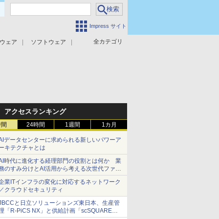
Impress サイト
全カテゴリ
ウェア
ソフトウェア
攻撃対策
マルウェア対策
アクセスランキング
時間
24時間
1週間
1カ月
AIデータセンターに求められる新しいパワーア
ーキテクチャとは
AI時代に進化する経理部門の役割とは何か 業
務のすみ分けとAI活用から考える次世代ファイ
ナンス戦略
企業ITインフラの変化に対応するネットワーク
／クラウドセキュリティ
JBCCと日立ソリューションズ東日本、生産管
理「R-PiCS NX」と供給計画「scSQUARE
ISP」の連携サービスを提供開始