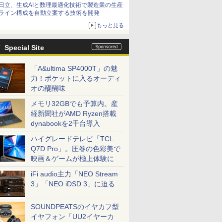
日立、生成AIと数理最適化技術で製造業の生産
ライン構成を自動立案する技術を開発
もっと見る
Special Site
「A&ultima SP4000T」の魅
力！ポケットに入るオーディ
オの醍醐味
メモリ32GBでも予算内。産
経新聞社がAMD Ryzen搭載
dynabookを2千台導入
ハイグレードテレビ「TCL
Q7D Pro」。圧巻の色彩美で
映画＆ゲームが極上体験に
iFi audio主力「NEO Stream
3」「NEO iDSD 3」に迫る
SOUNDPEATSのイヤカフ型
イヤフォン「UU2イヤーカ