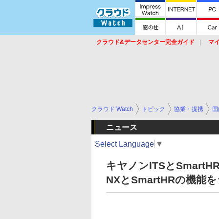
クラウド&データセンター完全ガイド
マ
サービス
セキュリティ
ネットワーク
スイッチ
ルータ
導入事例
イベ
クラウド Watch
トピック
協業・提携
国
ニュース
Select Language
▼
キヤノンITSとSmartH
NXとSmartHRの機