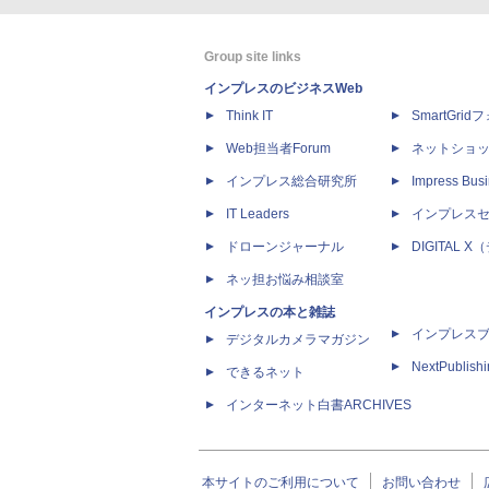
Group site links
インプレスのビジネスWeb
Think IT
SmartGri
Web担当者Forum
ネットショ
インプレス総合研究所
Impress Busi
IT Leaders
インプレス
ドローンジャーナル
DIGITAL
ネッ担お悩み相談室
インプレスの本と雑誌
インプレス
デジタルカメラマガジン
NextPublish
できるネット
インターネット白書ARCHIVES
本サイトのご利用について
お問い合わせ