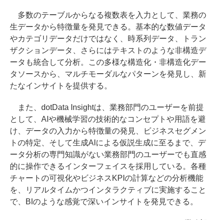
多数のテーブルからなる複数表を入力として、業務の
生データから特徴量を発見できる。基本的な数値データ
やカテゴリデータだけではなく、時系列データ、トラン
ザクションデータ、さらにはテキストのような非構造デ
ータも統合して分析。この多様な構造化・非構造化デー
タソースから、マルチモーダルなパターンを発見し、新
たなインサイトを提供する。
また、dotData Insightは、業務部門のユーザーを前提
として、AIや機械学習の技術的なコンセプトや用語を避
け、データの入力から特徴量の発見、ビジネスセグメン
トの特定、そして生成AIによる仮説生成に至るまで、デ
ータ分析の専門知識がない業務部門のユーザーでも直感
的に操作できるインターフェイスを採用している。各種
チャートの可視化やビジネスKPIの計算などの分析機能
を、リアルタイムかつインタラクティブに実施すること
で、BIのような感覚で深いインサイトを発見できる。