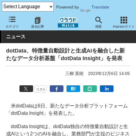
Powered by
Translate
クラウド Watch
サービス・ソフト
ソフトウェア
分析
カテゴリ
過去記事
検索
Impressサイト
ニュース
dotData、特徴量自動設計と生成AIを融合した新
たなデータ分析基盤「dotData Insight」を発表
三柳 英樹
2023年12月6日 14:05
リスト
米dotDataは6日、新たなデータ分析プラットフォーム
「dotData Insight」を発表した。
dotData Insightは、dotData独自の特徴量自動設計と生
成AIという2つのAIを融合し、業務部門が主役のビジネス