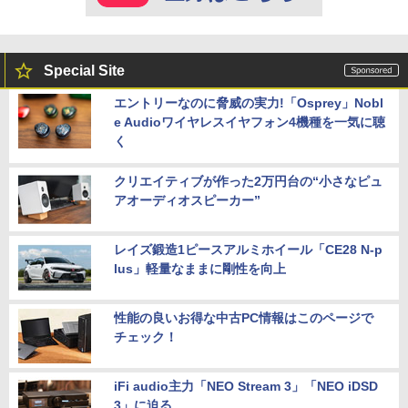
Special Site
エントリーなのに脅威の実力!「Osprey」Nobl
e Audioワイヤレスイヤフォン4機種を一気に聴
く
クリエイティブが作った2万円台の“小さなピュ
アオーディオスピーカー”
レイズ鍛造1ピースアルミホイール「CE28 N-p
lus」軽量なままに剛性を向上
性能の良いお得な中古PC情報はこのページで
チェック！
iFi audio主力「NEO Stream 3」「NEO iDSD
3」に迫る