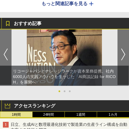
もっと関連記事を見る
おすすめ記事
リコージャパンとナレッジワークが資本業務提携、社内
6000人の実践ノウハウを生かした「AI商談記録 for RICO
H」を展開へ
●
●
●
アクセスランキング
1時間
24時間
1週間
1カ月
日立、生成AIと数理最適化技術で製造業の生産ライン構成を自動