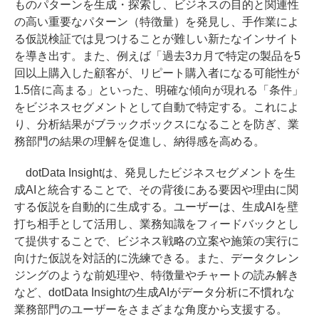
ものパターンを生成・探索し、ビジネスの目的と関連性
の高い重要なパターン（特徴量）を発見し、手作業によ
る仮説検証では見つけることが難しい新たなインサイト
を導き出す。また、例えば「過去3カ月で特定の製品を5
回以上購入した顧客が、リピート購入者になる可能性が
1.5倍に高まる」といった、明確な傾向が現れる「条件」
をビジネスセグメントとして自動で特定する。これによ
り、分析結果がブラックボックスになることを防ぎ、業
務部門の結果の理解を促進し、納得感を高める。
dotData Insightは、発見したビジネスセグメントを生
成AIと統合することで、その背後にある要因や理由に関
する仮説を自動的に生成する。ユーザーは、生成AIを壁
打ち相手として活用し、業務知識をフィードバックとし
て提供することで、ビジネス戦略の立案や施策の実行に
向けた仮説を対話的に洗練できる。また、データクレン
ジングのような前処理や、特徴量やチャートの読み解き
など、dotData Insightの生成AIがデータ分析に不慣れな
業務部門のユーザーをさまざまな角度から支援する。