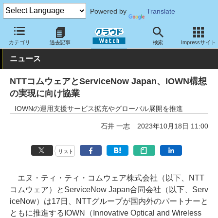
Powered by
Translate
クラウド Watch
トピック
協業・提携
国内
カテゴリ
過去記事
検索
Impressサイト
ニュース
NTTコムウェアとServiceNow Japan、IOWN構想
の実現に向け協業
IOWNの運用支援サービス拡充やグローバル展開を推進
石井 一志
2023年10月18日 11:00
リスト
エヌ・ティ・ティ・コムウェア株式会社（以下、NTT
コムウェア）とServiceNow Japan合同会社（以下、Serv
iceNow）は17日、NTTグループが国内外のパートナーと
ともに推進するIOWN（Innovative Optical and Wireless