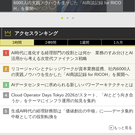
6000人の実践ノウハウを生かした「AI商談記録 for RICO
H」を展開へ
●
●
●
アクセスランキング
1時間
24時間
1週間
1カ月
AI時代に進化する経理部門の役割とは何か 業務のすみ分けとAI
活用から考える次世代ファイナンス戦略
リコージャパンとナレッジワークが資本業務提携、社内6000人
の実践ノウハウを生かした「AI商談記録 for RICOH」を展開へ
AIデータセンターに求められる新しいパワーアーキテクチャとは
Cloud Operator Days Tokyo 2026がスタート、「AIとどう向き合
うか」をテーマにインフラ運用の知見を集約
生成AI時代の経理財務部は「価値創出の中核」に――データ集約
中枢としての役割転換を
もっと見る