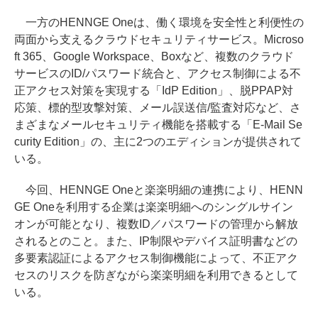
一方のHENNGE Oneは、働く環境を安全性と利便性の
両面から支えるクラウドセキュリティサービス。Microso
ft 365、Google Workspace、Boxなど、複数のクラウド
サービスのID/パスワード統合と、アクセス制御による不
正アクセス対策を実現する「IdP Edition」、脱PPAP対
応策、標的型攻撃対策、メール誤送信/監査対応など、さ
まざまなメールセキュリティ機能を搭載する「E-Mail Se
curity Edition」の、主に2つのエディションが提供されて
いる。
今回、HENNGE Oneと楽楽明細の連携により、HENN
GE Oneを利用する企業は楽楽明細へのシングルサイン
オンが可能となり、複数ID／パスワードの管理から解放
されるとのこと。また、IP制限やデバイス証明書などの
多要素認証によるアクセス制御機能によって、不正アク
セスのリスクを防ぎながら楽楽明細を利用できるとして
いる。