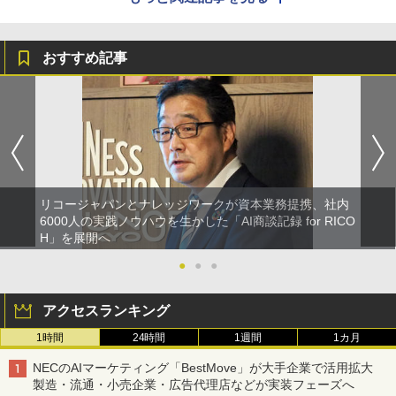
おすすめ記事
リコージャパンとナレッジワークが資本業務提携、社内
6000人の実践ノウハウを生かした「AI商談記録 for RICO
H」を展開へ
●
●
●
アクセスランキング
1時間
24時間
1週間
1カ月
NECのAIマーケティング「BestMove」が大手企業で活用拡大
製造・流通・小売企業・広告代理店などが実装フェーズへ