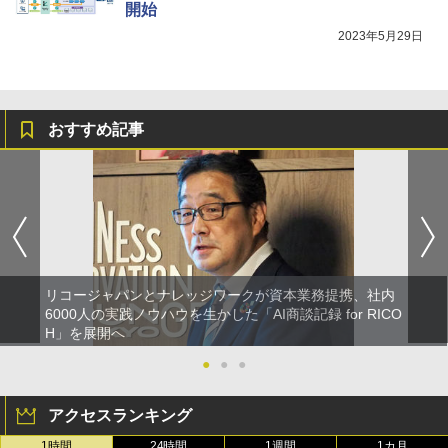
開始
2023年5月29日
おすすめ記事
リコージャパンとナレッジワークが資本業務提携、社内
6000人の実践ノウハウを生かした「AI商談記録 for RICO
H」を展開へ
●
●
●
アクセスランキング
1時間
24時間
1週間
1カ月