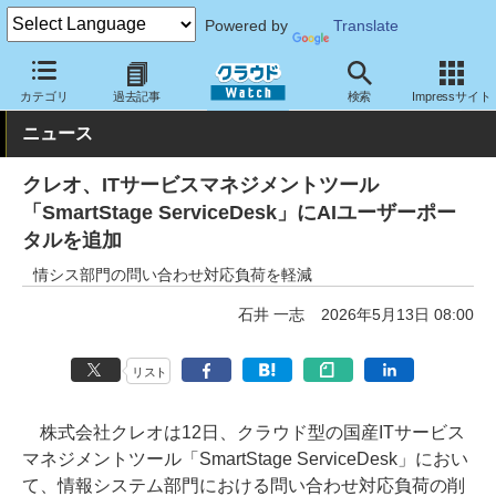
Powered by
Translate
クラウド Watch
サービス・ソフト
サービス
運用・監視
カテゴリ
過去記事
検索
Impressサイト
ニュース
クレオ、ITサービスマネジメントツール
「SmartStage ServiceDesk」にAIユーザーポー
タルを追加
情シス部門の問い合わせ対応負荷を軽減
石井 一志
2026年5月13日 08:00
リスト
株式会社クレオは12日、クラウド型の国産ITサービス
マネジメントツール「SmartStage ServiceDesk」におい
て、情報システム部門における問い合わせ対応負荷の削