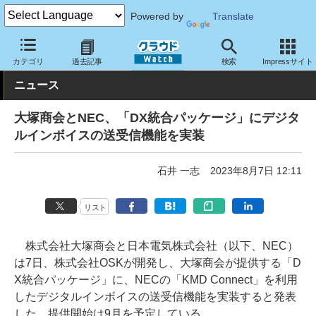
Powered by
Translate
クラウド Watch
トピック
協業・提携
国内
カテゴリ
過去記事
検索
Impressサイト
ニュース
大塚商会とNEC、「DX統合パッケージ」にデジタ
ルインボイスの送受信機能を実装
石井 一志
2023年8月7日 12:11
リスト
株式会社大塚商会と日本電気株式会社（以下、NEC）
は7日、株式会社OSKが開発し、大塚商会が提供する「D
X統合パッケージ」に、NECの「KMD Connect」を利用
したデジタルインボイスの送受信機能を実装すると発表
した。提供開始は9月を予定している。