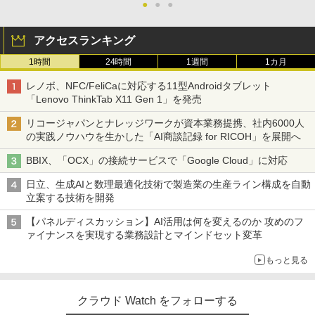
●
●
●
アクセスランキング
1時間
24時間
1週間
1カ月
レノボ、NFC/FeliCaに対応する11型Androidタブレット
「Lenovo ThinkTab X11 Gen 1」を発売
リコージャパンとナレッジワークが資本業務提携、社内6000人
の実践ノウハウを生かした「AI商談記録 for RICOH」を展開へ
BBIX、「OCX」の接続サービスで「Google Cloud」に対応
日立、生成AIと数理最適化技術で製造業の生産ライン構成を自動
立案する技術を開発
【パネルディスカッション】AI活用は何を変えるのか 攻めのフ
ァイナンスを実現する業務設計とマインドセット変革
もっと見る
クラウド Watch をフォローする