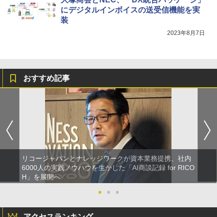
にデジタルインボイスの送受信機能を実
装
2023年8月7日
おすすめ記事
リコージャパンとナレッジワークが資本業務提携、社内
6000人の実践ノウハウを生かした「AI商談記録 for RICO
H」を展開へ
●
●
●
アクセスランキング