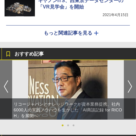
キヤノンITS、西東京データセンターの
「VR見学会」を開始
2021年4月15日
もっと関連記事を見る
おすすめ記事
リコージャパンとナレッジワークが資本業務提携、社内
6000人の実践ノウハウを生かした「AI商談記録 for RICO
H」を展開へ
●
●
●