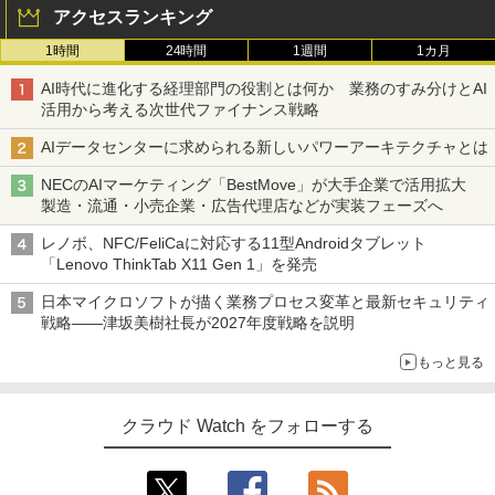
アクセスランキング
1時間
24時間
1週間
1カ月
AI時代に進化する経理部門の役割とは何か 業務のすみ分けとAI
活用から考える次世代ファイナンス戦略
AIデータセンターに求められる新しいパワーアーキテクチャとは
NECのAIマーケティング「BestMove」が大手企業で活用拡大
製造・流通・小売企業・広告代理店などが実装フェーズへ
レノボ、NFC/FeliCaに対応する11型Androidタブレット
「Lenovo ThinkTab X11 Gen 1」を発売
日本マイクロソフトが描く業務プロセス変革と最新セキュリティ
戦略――津坂美樹社長が2027年度戦略を説明
もっと見る
クラウド Watch をフォローする