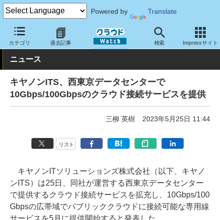
Powered by
Translate
クラウド Watch
ハード・インフラ
データセンター
カテゴリ
過去記事
検索
Impressサイト
ニュース
キヤノンITS、西東京データセンターで
10Gbps/100Gbpsのクラウド接続サービスを提供
三柳 英樹
2023年5月25日 11:44
リスト
キヤノンITソリューションズ株式会社（以下、キヤノ
ンITS）は25日、同社が運営する西東京データセンター
で提供するクラウド接続サービスを拡充し、10Gbps/100
Gbpsの広帯域でパブリッククラウドに接続可能な専用線
サービスを5月に提供開始すると発表した。