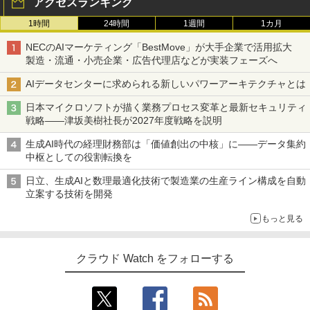
アクセスランキング
1時間
24時間
1週間
1カ月
NECのAIマーケティング「BestMove」が大手企業で活用拡大
製造・流通・小売企業・広告代理店などが実装フェーズへ
AIデータセンターに求められる新しいパワーアーキテクチャとは
日本マイクロソフトが描く業務プロセス変革と最新セキュリティ
戦略――津坂美樹社長が2027年度戦略を説明
生成AI時代の経理財務部は「価値創出の中核」に――データ集約
中枢としての役割転換を
日立、生成AIと数理最適化技術で製造業の生産ライン構成を自動
立案する技術を開発
もっと見る
クラウド Watch をフォローする