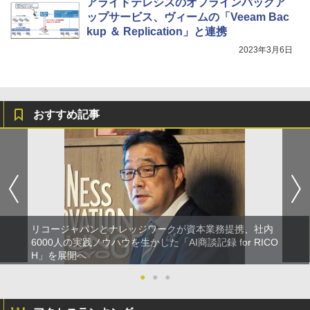
アライドテレシスのオフラインバックア
ップサービス、ヴィームの「Veeam Bac
kup ＆ Replication」と連携
2023年3月6日
おすすめ記事
リコージャパンとナレッジワークが資本業務提携、社内
6000人の実践ノウハウを生かした「AI商談記録 for RICO
H」を展開へ
●
●
●