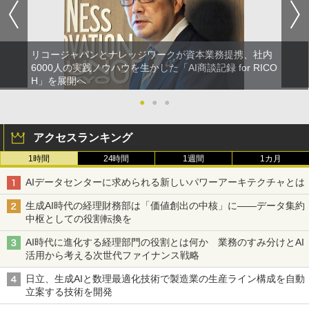
リコージャパンとナレッジワークが資本業務提携、社内
6000人の実践ノウハウを生かした「AI商談記録 for RICO
H」を展開へ
●
●
●
アクセスランキング
1時間
24時間
1週間
1カ月
AIデータセンターに求められる新しいパワーアーキテクチャとは
生成AI時代の経理財務部は「価値創出の中核」に――データ集約
中枢としての役割転換を
AI時代に進化する経理部門の役割とは何か 業務のすみ分けとAI
活用から考える次世代ファイナンス戦略
日立、生成AIと数理最適化技術で製造業の生産ライン構成を自動
立案する技術を開発