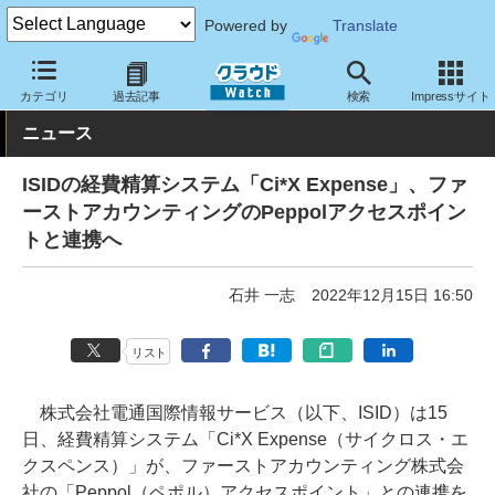
Powered by
Translate
クラウド Watch
サービス・ソフト
サービス
業務関連
カテゴリ
過去記事
検索
Impressサイト
ニュース
ISIDの経費精算システム「Ci*X Expense」、ファ
ーストアカウンティングのPeppolアクセスポイン
トと連携へ
石井 一志
2022年12月15日 16:50
リスト
株式会社電通国際情報サービス（以下、ISID）は15
日、経費精算システム「Ci*X Expense（サイクロス・エ
クスペンス）」が、ファーストアカウンティング株式会
社の「Peppol（ペポル）アクセスポイント」との連携を