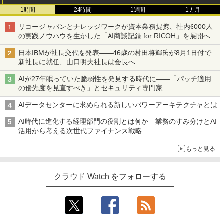
1時間
24時間
1週間
1カ月
リコージャパンとナレッジワークが資本業務提携、社内6000人
の実践ノウハウを生かした「AI商談記録 for RICOH」を展開へ
日本IBMが社長交代を発表――46歳の村田将輝氏が8月1日付で
新社長に就任、山口明夫社長は会長へ
AIが27年眠っていた脆弱性を発見する時代に――「パッチ適用
の優先度を見直すべき」とセキュリティ専門家
AIデータセンターに求められる新しいパワーアーキテクチャとは
AI時代に進化する経理部門の役割とは何か 業務のすみ分けとAI
活用から考える次世代ファイナンス戦略
もっと見る
クラウド Watch をフォローする