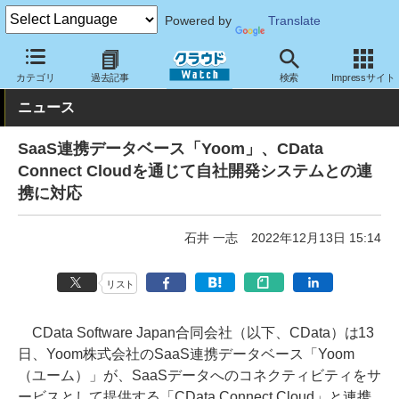
Powered by
Translate
クラウド Watch
トピック
協業・提携
国内
カテゴリ
過去記事
検索
Impressサイト
ニュース
SaaS連携データベース「Yoom」、CData
Connect Cloudを通じて自社開発システムとの連
携に対応
石井 一志
2022年12月13日 15:14
リスト
CData Software Japan合同会社（以下、CData）は13
日、Yoom株式会社のSaaS連携データベース「Yoom
（ユーム）」が、SaaSデータへのコネクティビティをサ
ービスとして提供する「CData Connect Cloud」と連携