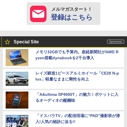
メルマガスタート！
登録はこちら
Special Site
メモリ32GBでも予算内。産経新聞社がAMD R
yzen搭載dynabookを2千台導入
レイズ鍛造1ピースアルミホイール「CE28 N-p
lus」軽量なままに剛性を向上
「A&ultima SP4000T」の魅力！ポケットに入
るオーディオの醍醐味
「ドスパラTV」の配信現場に“PAD”撮影班が潜
入!人気の秘訣に迫る!!