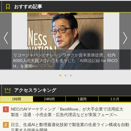
おすすめ記事
リコージャパンとナレッジワークが資本業務提携、社内
6000人の実践ノウハウを生かした「AI商談記録 for RICO
H」を展開へ
●
●
●
アクセスランキング
1時間
24時間
1週間
1カ月
NECのAIマーケティング「BestMove」が大手企業で活用拡大
製造・流通・小売企業・広告代理店などが実装フェーズへ
日立、生成AIと数理最適化技術で製造業の生産ライン構成を自動
立案する技術を開発