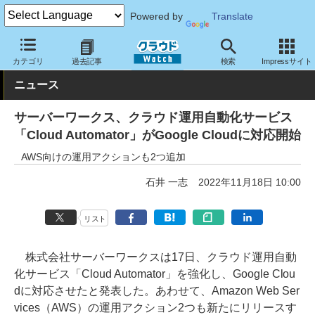
Powered by
Translate
クラウド Watch
サービス・ソフト
サービス
運用・監視
カテゴリ
過去記事
検索
Impressサイト
ニュース
サーバーワークス、クラウド運用自動化サービス
「Cloud Automator」がGoogle Cloudに対応開始
AWS向けの運用アクションも2つ追加
石井 一志
2022年11月18日 10:00
リスト
株式会社サーバーワークスは17日、クラウド運用自動
化サービス「Cloud Automator」を強化し、Google Clou
dに対応させたと発表した。あわせて、Amazon Web Ser
vices（AWS）の運用アクション2つも新たにリリースす