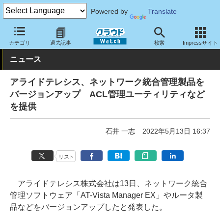
Powered by
Translate
クラウド Watch
ネットワーク
ネットソフト
カテゴリ
過去記事
検索
Impressサイト
ニュース
アライドテレシス、ネットワーク統合管理製品を
バージョンアップ ACL管理ユーティリティなど
を提供
石井 一志
2022年5月13日 16:37
リスト
アライドテレシス株式会社は13日、ネットワーク統合
管理ソフトウェア「AT-Vista Manager EX」やルータ製
品などをバージョンアップしたと発表した。