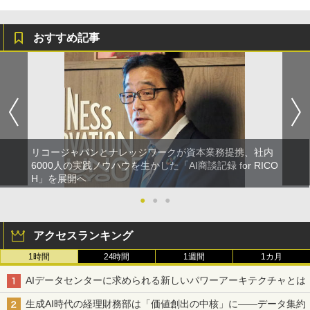
おすすめ記事
リコージャパンとナレッジワークが資本業務提携、社内
6000人の実践ノウハウを生かした「AI商談記録 for RICO
H」を展開へ
●
●
●
アクセスランキング
1時間
24時間
1週間
1カ月
AIデータセンターに求められる新しいパワーアーキテクチャとは
生成AI時代の経理財務部は「価値創出の中核」に――データ集約