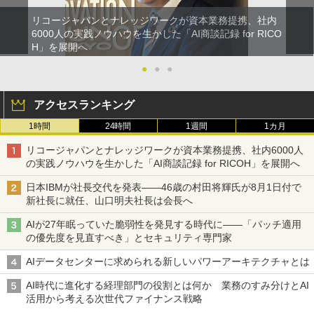
リコージャパンとナレッジワークが資本業務提携、社内
6000人の実践ノウハウを生かした「AI商談記録 for RICO
H」を展開へ
●
●
●
アクセスランキング
1時間
24時間
1週間
1カ月
リコージャパンとナレッジワークが資本業務提携、社内6000人
の実践ノウハウを生かした「AI商談記録 for RICOH」を展開へ
日本IBMが社長交代を発表――46歳の村田将輝氏が8月1日付で
新社長に就任、山口明夫社長は会長へ
AIが27年眠っていた脆弱性を発見する時代に――「パッチ適用
の優先度を見直すべき」とセキュリティ専門家
AIデータセンターに求められる新しいパワーアーキテクチャとは
AI時代に進化する経理部門の役割とは何か 業務のすみ分けとAI
活用から考える次世代ファイナンス戦略