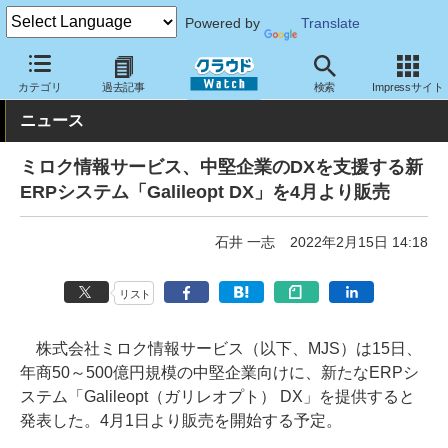
Powered by
Translate
クラウド Watch
サービス・ソフト
ソフトウェア
基幹業務
カテゴリ
過去記事
検索
Impressサイト
ニュース
ミロク情報サービス、中堅企業のDXを支援する新
ERPシステム「Galileopt DX」を4月より販売
石井 一志
2022年2月15日 14:18
リスト
株式会社ミロク情報サービス（以下、MJS）は15日、
年商50～500億円規模の中堅企業向けに、新たなERPシ
ステム「Galileopt（ガリレオプト） DX」を提供すると
発表した。4月1日より販売を開始する予定。