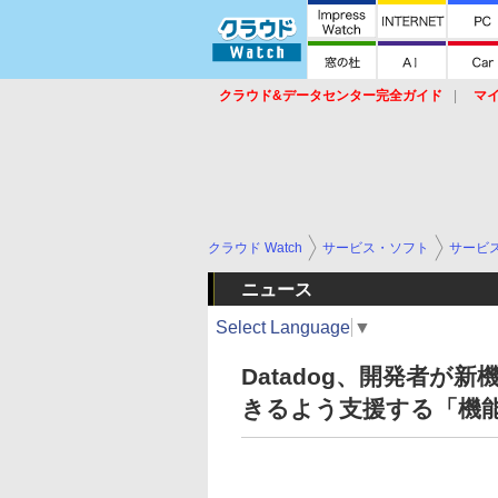
クラウド&データセンター完全ガイド
マ
サービス
セキュリティ
ネットワーク
スイッチ
ルータ
導入事例
イベ
クラウド Watch
サービス・ソフト
サービ
ニュース
Select Language
▼
Datadog、開発者
きるよう支援する「機