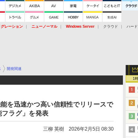
イグレーション
ニューノーマル
Windows Server
クラウド
ハード
トピック
ストレージ（HW）
オープンソース
SaaS
標的型
ント
ス
開発関連
1
が新機能を迅速かつ高い信頼性でリリースで
能フラグ」を発表
三柳 英樹
2026年2月5日 08:30