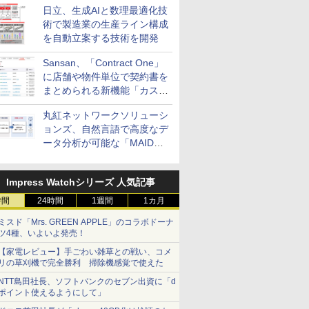
日立、生成AIと数理最適化技
術で製造業の生産ライン構成
を自動立案する技術を開発
Sansan、「Contract One」
に店舗や物件単位で契約書を
まとめられる新機能「カスタ
ム契約ツリー」を追加
丸紅ネットワークソリューシ
ョンズ、自然言語で高度なデ
ータ分析が可能な「MAIDOA
AI ASSIST」を9月より提供
Impress Watchシリーズ 人気記事
時間
24時間
1週間
1カ月
ミスド「Mrs. GREEN APPLE」のコラボドーナ
ツ4種、いよいよ発売！
【家電レビュー】手ごわい雑草との戦い、コメ
リの草刈機で完全勝利 掃除機感覚で使えた
NTT島田社長、ソフトバンクのセブン出資に「d
ポイント使えるようにして」