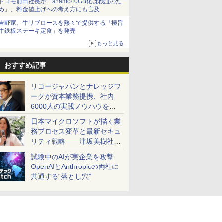
ドコモ前田社長が「ahamo40GB化は検証のた
め」、料金値上げへの考え方にも言及
吉野家、牛リブロースを熱々で提供する「極旨
牛鉄板ステーキ定食」を発売
もっと見る
おすすめ記事
リコージャパンとナレッジワ
ークが資本業務提携、社内
6000人の実践ノウハウを生
かした「AI商談記録 for
日本マイクロソフトが描く業
RICOH」を展開へ
務プロセス変革と最新セキュ
リティ戦略――津坂美樹社長
が2027年度戦略を説明
試験中のAIが実企業を攻撃
OpenAIとAnthropicの両社に
共通する“落とし穴”