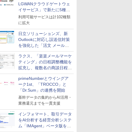
LGWANクラウドゲートウェ
イサービス」で新たに5種類
のサービスと連携開始
利用可能サービスは計102種類
に拡大
日立ソリューションズ、新
Outlookに対応し誤送信対策
を強化した「活文 メール誤
送信防止アドインサービス」
ラクス、「楽楽メールマーケ
を提供
ティング」の日程調整機能を
拡充し、複数名の商談日程調
整を効率化
primeNumberとウイングア
ーク1st、「TROCCO」と
「Dr.Sum」の連携を開始
基幹データの集約からAI活用・
業務還元までを一貫支援
インフォマート、取引データ
をAI分析する経営分析システ
ム「IMAgent」ベータ版を提
供