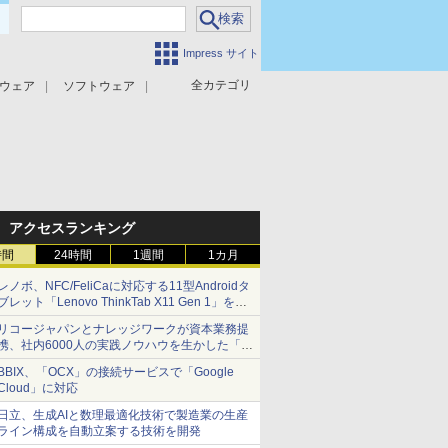
Impress サイト
全カテゴリ
ウェア
ソフトウェア
攻撃対策
マルウェア対策
アクセスランキング
時間
24時間
1週間
1カ月
レノボ、NFC/FeliCaに対応する11型Androidタ
ブレット「Lenovo ThinkTab X11 Gen 1」を発
売
リコージャパンとナレッジワークが資本業務提
携、社内6000人の実践ノウハウを生かした「AI
商談記録 for RICOH」を展開へ
BBIX、「OCX」の接続サービスで「Google
Cloud」に対応
日立、生成AIと数理最適化技術で製造業の生産
ライン構成を自動立案する技術を開発