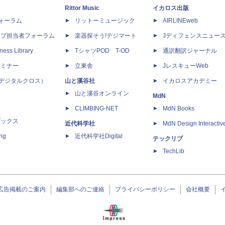
Rittor Music
イカロス出版
dフォーラム
リットーミュージック
AIRLINEweb
ップ担当者フォーラム
楽器探そう!デジマート
Jディフェンスニュー
ness Library
TシャツPOD T-OD
通訳翻訳ジャーナル
セミナー
立東舎
JレスキューWeb
 X（デジタルクロス）
山と溪谷社
イカロスアカデミー
山と溪谷オンライン
MdN
CLIMBING-NET
MdN Books
ブックス
近代科学社
MdN Design Interactiv
ing
近代科学社Digital
テックリブ
TechLib
広告掲載のご案内
編集部へのご連絡
プライバシーポリシー
会社概要