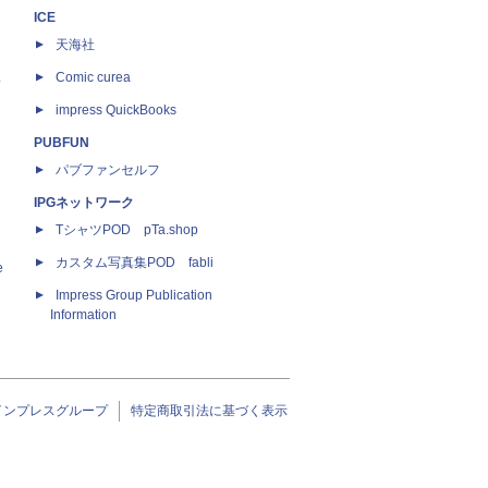
ICE
天海社
ス
Comic curea
impress QuickBooks
PUBFUN
パブファンセルフ
IPGネットワーク
TシャツPOD pTa.shop
カスタム写真集POD fabli
e
Impress Group Publication
Information
インプレスグループ
特定商取引法に基づく表示