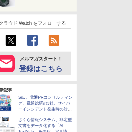
クラウド Watch をフォローする
メルマガスタート！
登録はこちら
新記事
S&J、電通PRコンサルティン
グ、電通総研の3社、サイバ
ーインシデント発生時の対応
と危機管理広報を一体的に訓
さくら情報システム、非定型
練するプログラムを提供
文書をデータ化する「AI
TextSifta」を強化 写真情報