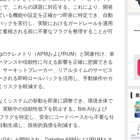
とで、これらの課題に対応する。これにより、開発
ている機能や設定を正確かつ即座に特定でき、自動
バックを実行し、実験におけるガードレールを適用
て蓄積される前に不要なフラグを整理することが可
ogのテレメトリ（APMおよびRUM）と関連付け、単
ーマンスや信頼性に与える影響を正確に把握できる
、サーキットブレーカー、リアルタイムのサービス
ーされる即時ロールバックを活用し、手動操作やカ
くリスクを軽減する。
最
くシステムの挙動を即座に調整でき、環境全体で
験中の信頼性低下を防止する。Bits AIおよび
のフラグを特定し、安全にコードベースから不要な分
自動生成し、技術的負債を削減する。
）が開始され、Datadog APMおよびRUMとネ