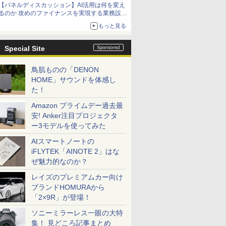
【パネルディスカッション】AI活用は何を変え
るのか 攻めのファイナンスを実現する業務設計
とマインドセット変革
もっと見る
Special Site
鳥肌ものの「DENON
HOME」サウンドを体感し
た！
Amazon プライムデー過去最
安! Anker注目プロジェクタ
ー3モデルを使ってみた
AIスマートノートの
iFLYTEK「AINOTE 2」はな
ぜ魅力的なのか？
レイズのプレミアムカー向け
ブランドHOMURAから
「2×9R」が登場！
ソニーミラーレス一眼の大特
集！ 見どころ記事まとめ