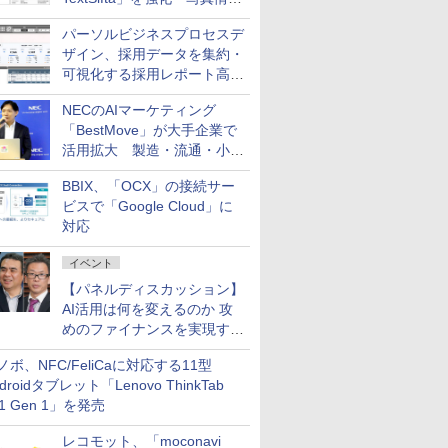
のデータ化などに対応
パーソルビジネスプロセスデ
ザイン、採用データを集約・
可視化する採用レポート高速
化サービスを提供
NECのAIマーケティング
「BestMove」が大手企業で
活用拡大 製造・流通・小売
企業・広告代理店などが実装
BBIX、「OCX」の接続サー
フェーズへ
ビスで「Google Cloud」に
対応
イベント
【パネルディスカッション】
AI活用は何を変えるのか 攻
めのファイナンスを実現する
業務設計とマインドセット変
ノボ、NFC/FeliCaに対応する11型
革
droidタブレット「Lenovo ThinkTab
11 Gen 1」を発売
レコモット、「moconavi