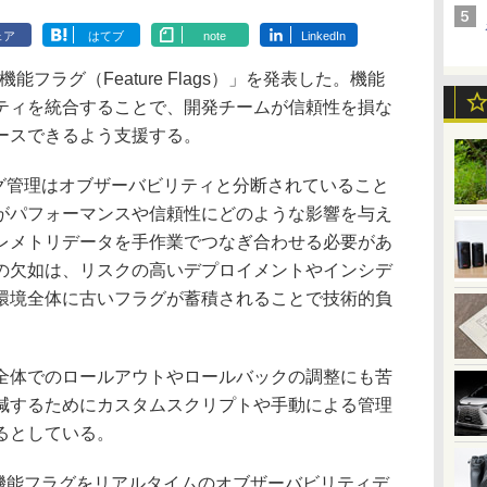
ェア
はてブ
note
LinkedIn
能フラグ（Feature Flags）」を発表した。機能
ティを統合することで、開発チームが信頼性を損な
ースできるよう支援する。
ラグ管理はオブザーバビリティと分断されていること
がパフォーマンスや信頼性にどのような影響を与え
レメトリデータを手作業でつなぎ合わせる必要があ
の欠如は、リスクの高いデプロイメントやインシデ
環境全体に古いフラグが蓄積されることで技術的負
。
体でのロールアウトやロールバックの調整にも苦
減するためにカスタムスクリプトや手動による管理
るとしている。
各機能フラグをリアルタイムのオブザーバビリティデ