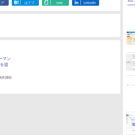
ェア
はてブ
note
LinkedIn
ォーマン
」を提
年4月28日