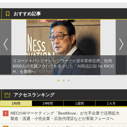
おすすめ記事
リコージャパンとナレッジワークが資本業務提携、社内
6000人の実践ノウハウを生かした「AI商談記録 for RICO
H」を展開へ
●
●
●
アクセスランキング
1時間
24時間
1週間
1カ月
NECのAIマーケティング「BestMove」が大手企業で活用拡大
製造・流通・小売企業・広告代理店などが実装フェーズへ