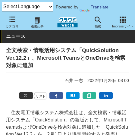
Powered by
Translate
クラウド Watch
サービス・ソフト
ソフトウェア
その他
カテゴリ
過去記事
検索
Impressサイト
ニュース
全文検索・情報活用システム「QuickSolution
Ver.12.2」、Microsoft TeamsとOneDriveを検索
対象に追加
石井 一志
2022年1月28日 08:00
リスト
住友電工情報システム株式会社は、全文検索・情報活
用システム「QuickSolution」の新版として、Microsoft T
eamsおよびOneDriveを検索対象に追加した「QuickSolu
tion Ver.12.2」を、2月1日より販売開始すると発表し