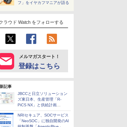
フ」をイヤカフマニアが語る
クラウド Watch をフォローする
メルマガスタート！
登録はこちら
新記事
JBCCと日立ソリューション
ズ東日本、生産管理「R-
PiCS NX」と供給計画
「scSQUARE ISP」の連携サ
NRIセキュア、SOCサービス
ービスを提供開始
「NeoSOC」に独自開発のAI
統制基盤「AgenticBlue」を