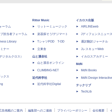
Rittor Music
イカロス出版
dフォーラム
リットーミュージック
AIRLINEweb
ップ担当者フォーラム
楽器探そう!デジマート
Jディフェンスニュー
ness Library
TシャツPOD T-OD
通訳翻訳ジャーナル
セミナー
立東舎
JレスキューWeb
 X（デジタルクロス）
山と溪谷社
イカロスアカデミー
山と溪谷オンライン
MdN
CLIMBING-NET
MdN Books
ブックス
近代科学社
MdN Design Interactiv
ing
近代科学社Digital
テックリブ
TechLib
広告掲載のご案内
編集部へのご連絡
プライバシーポリシー
会社概要