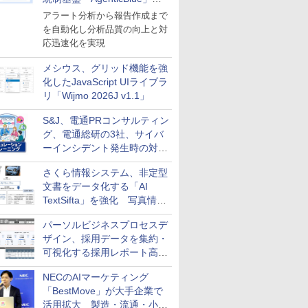
導入
アラート分析から報告作成まで
を自動化し分析品質の向上と対
応迅速化を実現
メシウス、グリッド機能を強
化したJavaScript UIライブラ
リ「Wijmo 2026J v1.1」
S&J、電通PRコンサルティン
グ、電通総研の3社、サイバ
ーインシデント発生時の対応
と危機管理広報を一体的に訓
さくら情報システム、非定型
練するプログラムを提供
文書をデータ化する「AI
TextSifta」を強化 写真情報
のデータ化などに対応
パーソルビジネスプロセスデ
ザイン、採用データを集約・
可視化する採用レポート高速
化サービスを提供
NECのAIマーケティング
「BestMove」が大手企業で
活用拡大 製造・流通・小売