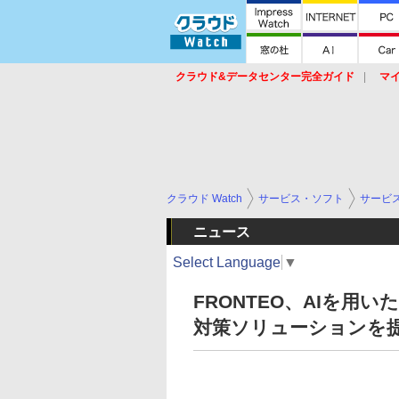
クラウド&データセンター完全ガイド
マ
サービス
セキュリティ
ネットワーク
スイッチ
ルータ
導入事例
イベ
クラウド Watch
サービス・ソフト
サービ
ニュース
Select Language
▼
FRONTEO、AIを用
対策ソリューションを