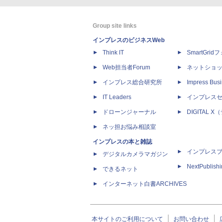
Group site links
インプレスのビジネスWeb
Think IT
SmartGri
Web担当者Forum
ネットショ
インプレス総合研究所
Impress Busi
IT Leaders
インプレス
ドローンジャーナル
DIGITAL
ネッ担お悩み相談室
インプレスの本と雑誌
インプレス
デジタルカメラマガジン
NextPublish
できるネット
インターネット白書ARCHIVES
本サイトのご利用について
お問い合わせ