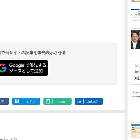
 検索で当サイトの記事を優先表示させる
レ
An
X
ェア
はてブ
note
LinkedIn
ーション