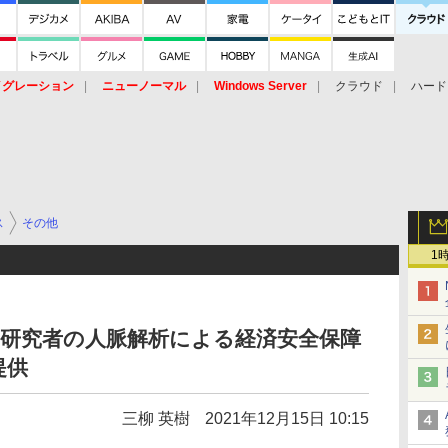
イグレーション
ニューノーマル
Windows Server
クラウド
ハード
トピック
ストレージ（HW）
オープンソース
SaaS
標的型
ント
ス
その他
1
いた研究者の人脈解析による経済安全保障
提供
三柳 英樹
2021年12月15日 10:15