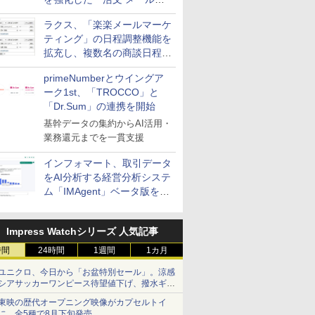
送信防止アドインサービス」
ラクス、「楽楽メールマーケ
を提供
ティング」の日程調整機能を
拡充し、複数名の商談日程調
整を効率化
primeNumberとウイングア
ーク1st、「TROCCO」と
「Dr.Sum」の連携を開始
基幹データの集約からAI活用・
業務還元までを一貫支援
インフォマート、取引データ
をAI分析する経営分析システ
ム「IMAgent」ベータ版を提
供
Impress Watchシリーズ 人気記事
時間
24時間
1週間
1カ月
ユニクロ、今日から「お盆特別セール」。涼感
シアサッカーワンピース待望値下げ、撥水ギア
ショーツは1990円に
東映の歴代オープニング映像がカプセルトイ
に。全5種で8月下旬発売