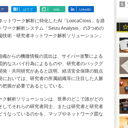
ェア
はてブ
note
LinkedIn
ットワーク解析に特化したAI「LoocaCross」を搭
ク解析システム「Seizu Analysis」の3つめの
端技術・研究者ネットワーク解析ソリューション」
究組織からの機微情報の流出は、サイバー攻撃による
図的なスパイ行為によるものや、研究者のバックグ
開発・共同研究があると説明。経済安全保障の観点
発においては、研究者の所属組織等に注目した人脈
の把握が必要であるとしている。
ク解析ソリューションは、世界のどこで誰がどの
そしてそれらの研究者同士、または研究者と研究者
どうなっているのかを、マップやネットワーク図な