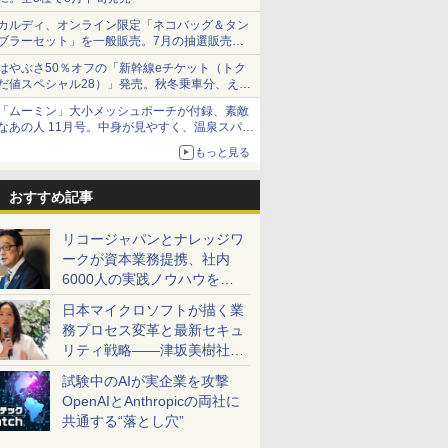
カルディ、オンライン限定「ネコバッグ＆タン
ブラーセット」を一般販売。7月の抽選販売の
当選無効分
はやぶさ50％オフの「新幹線eチケット（トク
だ値スペシャル28）」発売。秋冬乗車分、えき
ねっと限定
「ムーミン」大小メッシュポーチが付録、素敵
なあの人 11月号。中身が見やすく、温泉スパに
も使える
もっと見る
おすすめ記事
リコージャパンとナレッジワ
ークが資本業務提携、社内
6000人の実践ノウハウを生
かした「AI商談記録 for
日本マイクロソフトが描く業
RICOH」を展開へ
務プロセス変革と最新セキュ
リティ戦略――津坂美樹社長
が2027年度戦略を説明
試験中のAIが実企業を攻撃
OpenAIとAnthropicの両社に
共通する“落とし穴”