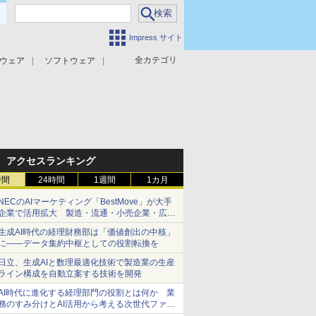
Impress サイト
全カテゴリ
ウェア
ソフトウェア
攻撃対策
マルウェア対策
アクセスランキング
時間
24時間
1週間
1カ月
NECのAIマーケティング「BestMove」が大手
企業で活用拡大 製造・流通・小売企業・広告
代理店などが実装フェーズへ
生成AI時代の経理財務部は「価値創出の中核」
に――データ集約中枢としての役割転換を
日立、生成AIと数理最適化技術で製造業の生産
ライン構成を自動立案する技術を開発
AI時代に進化する経理部門の役割とは何か 業
務のすみ分けとAI活用から考える次世代ファイ
ナンス戦略