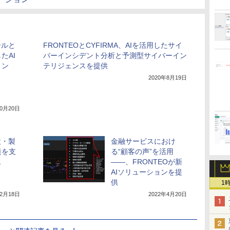
ールと
FRONTEOとCYFIRMA、AIを活用したサイ
たAI
バーインシデント分析と予測型サイバーイン
ョン
テリジェンスを提供
2020年8月19日
10月20日
設・製
金融サービスにおけ
策を支
る“顧客の声”を活用
ム
――、FRONTEOが新
AIソリューションを提
供
1
年2月18日
2022年4月20日