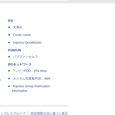
ICE
天海社
ス
Comic curea
impress QuickBooks
PUBFUN
パブファンセルフ
IPGネットワーク
TシャツPOD pTa.shop
カスタム写真集POD fabli
e
Impress Group Publication
Information
インプレスグループ
特定商取引法に基づく表示