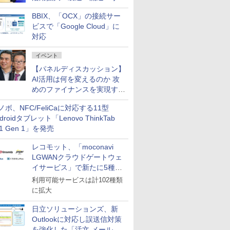
企業・広告代理店などが実装
BBIX、「OCX」の接続サー
フェーズへ
ビスで「Google Cloud」に
対応
イベント
【パネルディスカッション】
AI活用は何を変えるのか 攻
めのファイナンスを実現する
業務設計とマインドセット変
ノボ、NFC/FeliCaに対応する11型
革
droidタブレット「Lenovo ThinkTab
11 Gen 1」を発売
レコモット、「moconavi
LGWANクラウドゲートウェ
イサービス」で新たに5種類
のサービスと連携開始
利用可能サービスは計102種類
に拡大
日立ソリューションズ、新
Outlookに対応し誤送信対策
を強化した「活文 メール誤