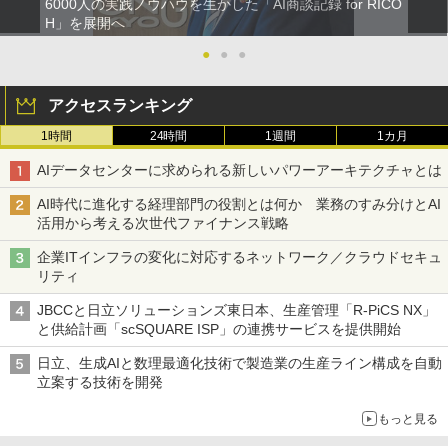
6000人の実践ノウハウを生かした「AI商談記録 for RICO
H」を展開へ
●
●
●
アクセスランキング
1時間
24時間
1週間
1カ月
AIデータセンターに求められる新しいパワーアーキテクチャとは
AI時代に進化する経理部門の役割とは何か 業務のすみ分けとAI
活用から考える次世代ファイナンス戦略
企業ITインフラの変化に対応するネットワーク／クラウドセキュ
リティ
JBCCと日立ソリューションズ東日本、生産管理「R-PiCS NX」
と供給計画「scSQUARE ISP」の連携サービスを提供開始
日立、生成AIと数理最適化技術で製造業の生産ライン構成を自動
立案する技術を開発
もっと見る