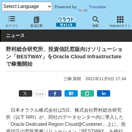
Powered by
Translate
クラウド Watch
トピック
導入事例
クラウド
カテゴリ
過去記事
検索
Impressサイト
ニュース
野村総合研究所、投資信託窓販向けソリューショ
ン「BESTWAY」をOracle Cloud Infrastructure
で稼働開始
三柳 英樹
2021年11月5日 17:34
リスト
日本オラクル株式会社は5日、株式会社野村総合研究
所（以下 NRI）が、同社のデータセンター内に導入した
「Oracle Dedicated Region Cloud@Customer」上に、投
資信託の窓販業務ソリューション「BESTWAY」を移行