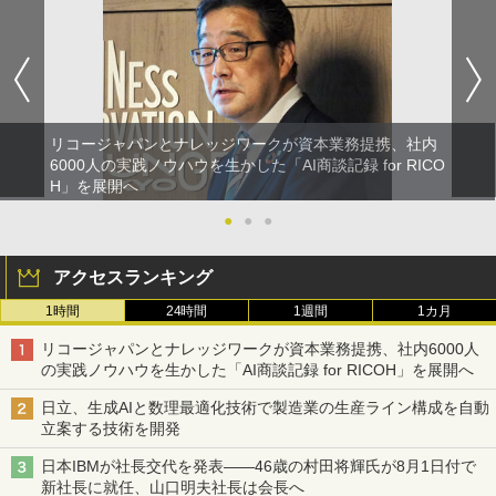
リコージャパンとナレッジワークが資本業務提携、社内
6000人の実践ノウハウを生かした「AI商談記録 for RICO
H」を展開へ
●
●
●
アクセスランキング
1時間
24時間
1週間
1カ月
リコージャパンとナレッジワークが資本業務提携、社内6000人
の実践ノウハウを生かした「AI商談記録 for RICOH」を展開へ
日立、生成AIと数理最適化技術で製造業の生産ライン構成を自動
立案する技術を開発
日本IBMが社長交代を発表――46歳の村田将輝氏が8月1日付で
新社長に就任、山口明夫社長は会長へ