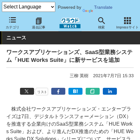
Powered by
Translate
クラウド Watch
サービス・ソフト
サービス
業務関連
カテゴリ
過去記事
検索
Impressサイト
ニュース
ワークスアプリケーションズ、SaaS型業務システ
ム「HUE Works Suite」に新サービスを追加
三柳 英樹
2021年7月7日 15:33
リスト
株式会社ワークスアプリケーションズ・エンタープラ
イズは7日、デジタルトランスフォーメーション（DX）
を推進する企業向けのSaaS型業務システム「HUE Work
s Suite」および、より進んだDX推進のための「HUE Wo
rks Suite DX Solutions」シリーズについて、サービスラ