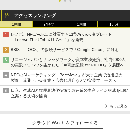
●
●
●
アクセスランキング
1時間
24時間
1週間
1カ月
レノボ、NFC/FeliCaに対応する11型Androidタブレット
「Lenovo ThinkTab X11 Gen 1」を発売
BBIX、「OCX」の接続サービスで「Google Cloud」に対応
リコージャパンとナレッジワークが資本業務提携、社内6000人
の実践ノウハウを生かした「AI商談記録 for RICOH」を展開へ
NECのAIマーケティング「BestMove」が大手企業で活用拡大
製造・流通・小売企業・広告代理店などが実装フェーズへ
日立、生成AIと数理最適化技術で製造業の生産ライン構成を自動
立案する技術を開発
もっと見る
クラウド Watch をフォローする