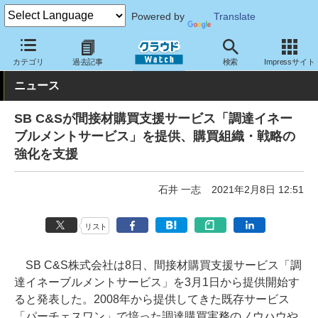
Powered by
Translate
クラウド Watch
サービス・ソフト
サービス
業務関連
カテゴリ
過去記事
検索
Impressサイト
ニュース
SB C&Sが間接材購買支援サービス「調達イネー
ブルメントサービス」を提供、購買組織・戦略の
強化を支援
石井 一志
2021年2月8日 12:51
リスト
SB C&S株式会社は8日、間接材購買支援サービス「調
達イネーブルメントサービス」を3月1日から提供開始す
ると発表した。2008年から提供してきた既存サービス
「パーチェスワン」で培った調達購買実務のノウハウや