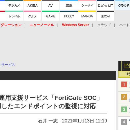
イグレーション
ニューノーマル
Windows Server
クラウド
ハード
トピック
ストレージ（HW）
オープンソース
SaaS
標的型
ント
ィサービス
1
用支援サービス「FortiGate SOC」
用したエンドポイントの監視に対応
石井 一志
2021年1月13日 12:19