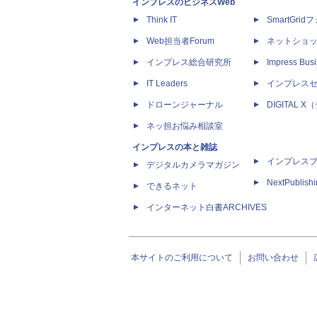
インプレスのビジネスWeb
Think IT
SmartGri
Web担当者Forum
ネットショ
インプレス総合研究所
Impress Busi
IT Leaders
インプレス
ドローンジャーナル
DIGITAL
ネッ担お悩み相談室
インプレスの本と雑誌
インプレス
デジタルカメラマガジン
NextPublish
できるネット
インターネット白書ARCHIVES
本サイトのご利用について
お問い合わせ