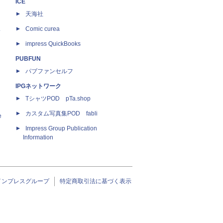
ICE
天海社
ス
Comic curea
impress QuickBooks
PUBFUN
パブファンセルフ
IPGネットワーク
TシャツPOD pTa.shop
カスタム写真集POD fabli
e
Impress Group Publication
Information
インプレスグループ
特定商取引法に基づく表示