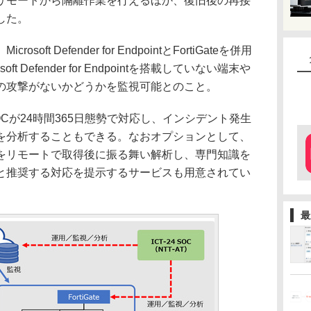
リモートから隔離作業を行えるほか、復旧後の再接
した。
t Defender for EndpointとFortiGateを併用
 Defender for Endpointを搭載していない端末や
の攻撃がないかどうかを監視可能とのこと。
OCが24時間365日態勢で対応し、インシデント発生
を分析することもできる。なおオプションとして、
をリモートで取得後に振る舞い解析し、専門知識を
と推奨する対応を提示するサービスも用意されてい
最