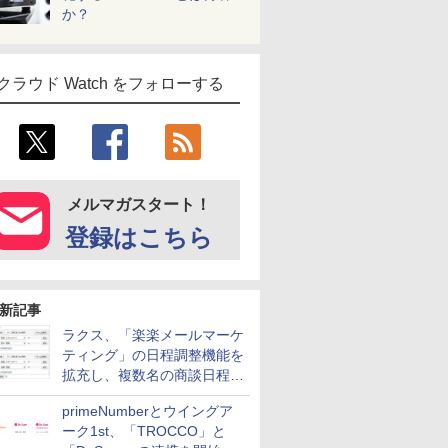
か？
クラウド Watch をフォローする
メルマガスタート！
登録はこちら
新記事
ラクス、「楽楽メールマーケ
ティング」の日程調整機能を
拡充し、複数名の商談日程調
整を効率化
primeNumberとウイングア
ーク1st、「TROCCO」と