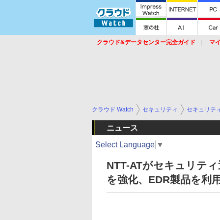
クラウド&データセンター完全ガイド
マ
サービス
セキュリティ
ネットワーク
スイッチ
ルータ
導入事例
イベ
クラウド Watch
セキュリティ
セキュリテ
ニュース
Select Language
▼
NTT-ATがセキュリティ運
を強化、EDR製品を利