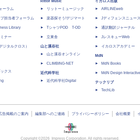
Rittor Music
イカロス出版
dフォーラム
リットーミュージック
AIRLINEweb
ップ担当者フォーラム
楽器探そう!デジマート
Jディフェンスニュー
ness Library
TシャツPOD T-OD
通訳翻訳ジャーナル
セミナー
立東舎
JレスキューWeb
 X（デジタルクロス）
山と溪谷社
イカロスアカデミー
山と溪谷オンライン
MdN
CLIMBING-NET
MdN Books
ブックス
近代科学社
MdN Design Interactiv
ing
近代科学社Digital
テックリブ
TechLib
広告掲載のご案内
編集部へのご連絡
プライバシーポリシー
会社概要
Copyright ©
2026
Impress Corporation. All rights reserved.