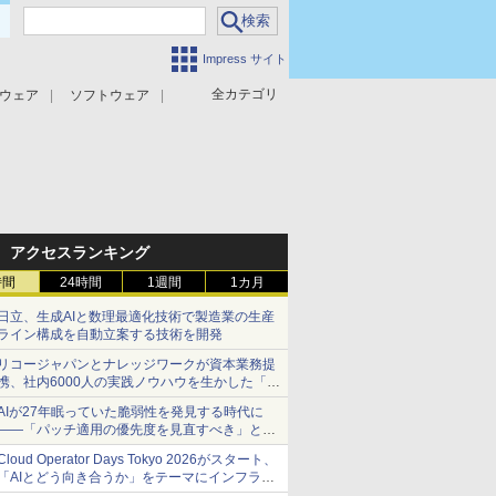
Impress サイト
全カテゴリ
ウェア
ソフトウェア
攻撃対策
マルウェア対策
アクセスランキング
時間
24時間
1週間
1カ月
日立、生成AIと数理最適化技術で製造業の生産
ライン構成を自動立案する技術を開発
リコージャパンとナレッジワークが資本業務提
携、社内6000人の実践ノウハウを生かした「AI
商談記録 for RICOH」を展開へ
AIが27年眠っていた脆弱性を発見する時代に
――「パッチ適用の優先度を見直すべき」とセ
キュリティ専門家
Cloud Operator Days Tokyo 2026がスタート、
「AIとどう向き合うか」をテーマにインフラ運
用の知見を集約