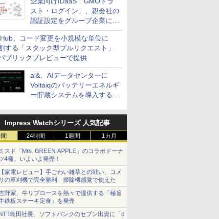
企業向けIDaaS「GMOトラ
スト・ログイン」、親会社の
認証設定をグループ企業に展
開できる新機能を提供
itHub、コード変更を小規模な単位に
割する「スタック型プルリクエスト」
パブリックプレビューで提供
ai&、AIデータセンターに
Voltaiqのバッテリーエネルギ
ー貯蔵システムを導入する計
画を発表
Impress Watchシリーズ 人気記事
時間
24時間
1週間
1カ月
ミスド「Mrs. GREEN APPLE」のコラボドーナ
ツ4種、いよいよ発売！
【家電レビュー】手ごわい雑草との戦い、コメ
リの草刈機で完全勝利 掃除機感覚で使えた
吉野家、牛リブロースを熱々で提供する「極旨
牛鉄板ステーキ定食」を発売
NTT島田社長、ソフトバンクのセブン出資に「d