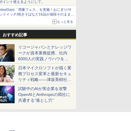
ポイント使えるようにして」
NewDays「増量フェス」を実施！おにぎり/サ
ンドイッチ/焼きそばなど16品が値段そのままで
ボリュームアップ
もっと見る
おすすめ記事
リコージャパンとナレッジワ
ークが資本業務提携、社内
6000人の実践ノウハウを生
かした「AI商談記録 for
日本マイクロソフトが描く業
RICOH」を展開へ
務プロセス変革と最新セキュ
リティ戦略――津坂美樹社長
が2027年度戦略を説明
試験中のAIが実企業を攻撃
OpenAIとAnthropicの両社に
共通する“落とし穴”