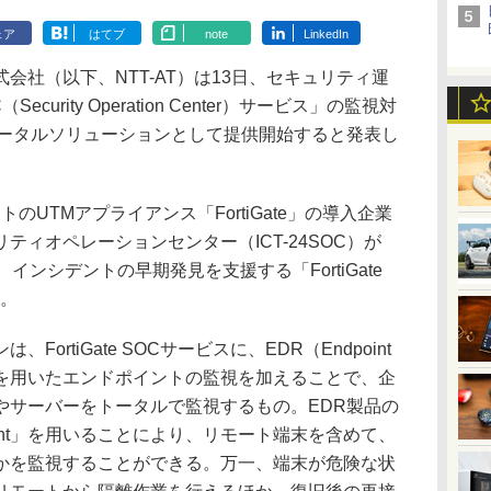
ェア
はてブ
note
LinkedIn
会社（以下、NTT-AT）は13日、セキュリティ運
Security Operation Center）サービス」の監視対
トータルソリューションとして提供開始すると発表し
のUTMアプライアンス「FortiGate」の導入企業
リティオペレーションセンター（ICT-24SOC）が
り、インシデントの早期発見を支援する「FortiGate
る。
rtiGate SOCサービスに、EDR（Endpoint
onse）技術を用いたエンドポイントの監視を加えることで、企
やサーバーをトータルで監視するもの。EDR製品の
or Endpoint」を用いることにより、リモート端末を含めて、
かを監視することができる。万一、端末が危険な状