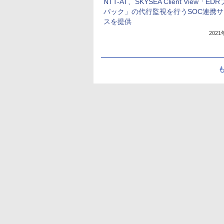
NTT-AT、SKYSEA Client View「ED
パック」の代行監視を行うSOC連携
スを提供
202