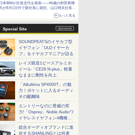
日本IBMが社長交代を発表――46歳の村田将輝
氏が8月1日付で新社長に就任、山口明夫社長は
会長へ
もっと見る
Special Site
SOUNDPEATSのイヤカフ型
イヤフォン「UU2イヤーカ
フ」をイヤカフマニアが語る
レイズ鍛造1ピースアルミホ
イール「CE28 N-plus」軽量
なままに剛性を向上
「A&ultima SP4000T」の魅
力！ポケットに入るオーディ
オの醍醐味
エントリーなのに脅威の実
力!「Osprey」Noble Audioワ
イヤレスイヤフォン4機種を
一気に聴く
総合オーディオブランドに進
化するSHANLINGとは何者