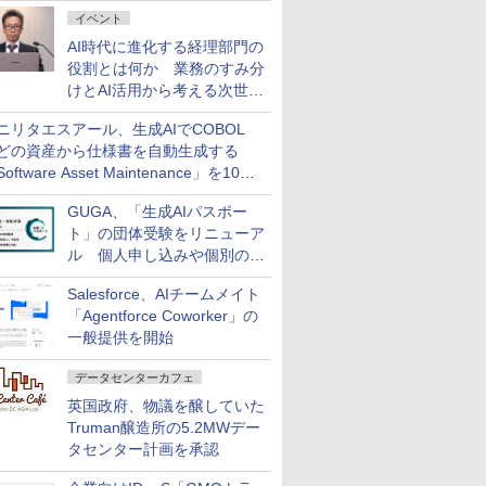
ダッシュボード画面を搭載
イベント
AI時代に進化する経理部門の
役割とは何か 業務のすみ分
けとAI活用から考える次世代
ファイナンス戦略
ニリタエスアール、生成AIでCOBOL
どの資産から仕様書を自動生成する
oftware Asset Maintenance」を10月
発売
GUGA、「生成AIパスポー
ト」の団体受験をリニューア
ル 個人申し込みや個別の支
払いなどに対応
Salesforce、AIチームメイト
「Agentforce Coworker」の
一般提供を開始
データセンターカフェ
英国政府、物議を醸していた
Truman醸造所の5.2MWデー
タセンター計画を承認