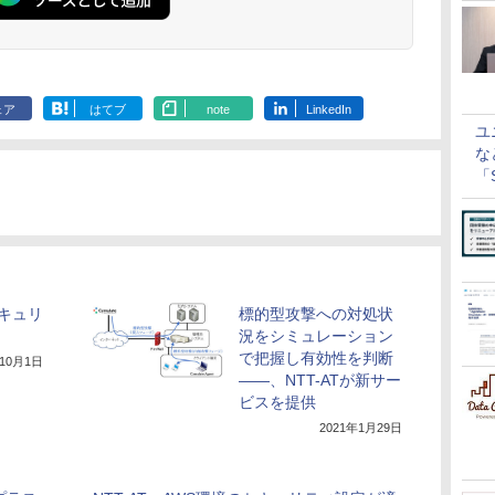
ェア
はてブ
note
LinkedIn
ユ
な
「S
に
セキュリ
標的型攻撃への対処状
況をシミュレーション
で把握し有効性を判断
年10月1日
――、NTT-ATが新サー
ビスを提供
2021年1月29日