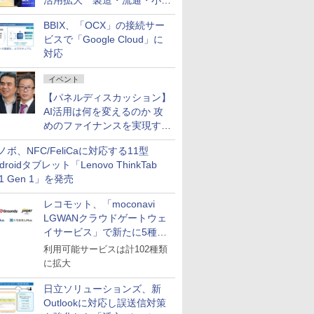
活用拡大 製造・流通・小売
企業・広告代理店などが実装
BBIX、「OCX」の接続サー
フェーズへ
ビスで「Google Cloud」に
対応
イベント
【パネルディスカッション】
AI活用は何を変えるのか 攻
めのファイナンスを実現する
業務設計とマインドセット変
ノボ、NFC/FeliCaに対応する11型
革
droidタブレット「Lenovo ThinkTab
11 Gen 1」を発売
レコモット、「moconavi
LGWANクラウドゲートウェ
イサービス」で新たに5種類
のサービスと連携開始
利用可能サービスは計102種類
に拡大
日立ソリューションズ、新
Outlookに対応し誤送信対策