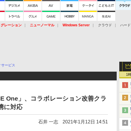
イグレーション
ニューノーマル
Windows Server
クラウド
ハード
トピック
ストレージ（HW）
オープンソース
SaaS
標的型
ント
ィサービス
1
NGE One」、コラボレーション改善クラ
連携に対応
石井 一志
2021年1月12日 14:51