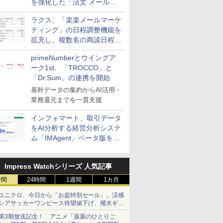
を強化した「活文 メール誤
送信防止アドインサービス」
ラクス、「楽楽メールマーケ
を提供
ティング」の日程調整機能を
拡充し、複数名の商談日程調
整を効率化
primeNumberとウイングア
ーク1st、「TROCCO」と
「Dr.Sum」の連携を開始
基幹データの集約からAI活用・
業務還元までを一貫支援
インフォマート、取引データ
をAI分析する経営分析システ
ム「IMAgent」ベータ版を提
供
Impress Watchシリーズ 人気記事
時間
24時間
1週間
1カ月
ユニクロ、今日から「お盆特別セール」。涼感
シアサッカーワンピース待望値下げ、撥水ギア
ショーツは1990円に
第3期放送記念！ アニメ「薬屋のひとりご