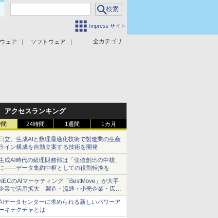
Impress サイト
全カテゴリ
ウェア
ソフトウェア
攻撃対策
マルウェア対策
アクセスランキング
時間
24時間
1週間
1カ月
日立、生成AIと数理最適化技術で製造業の生産
ライン構成を自動立案する技術を開発
生成AI時代の経理財務部は「価値創出の中核」
に――データ集約中枢としての役割転換を
NECのAIマーケティング「BestMove」が大手
企業で活用拡大 製造・流通・小売企業・広告
代理店などが実装フェーズへ
AIデータセンターに求められる新しいパワーア
ーキテクチャとは