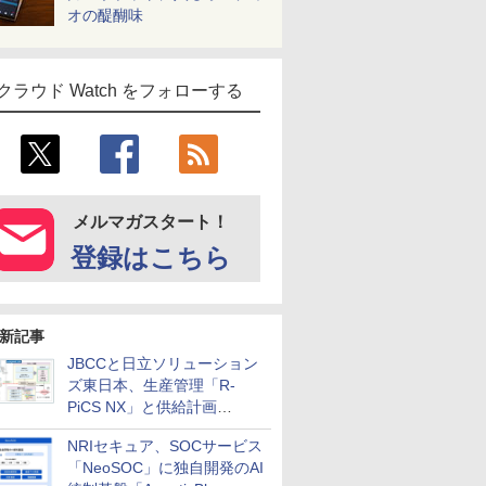
オの醍醐味
クラウド Watch をフォローする
メルマガスタート！
登録はこちら
新記事
JBCCと日立ソリューション
ズ東日本、生産管理「R-
PiCS NX」と供給計画
「scSQUARE ISP」の連携サ
NRIセキュア、SOCサービス
ービスを提供開始
「NeoSOC」に独自開発のAI