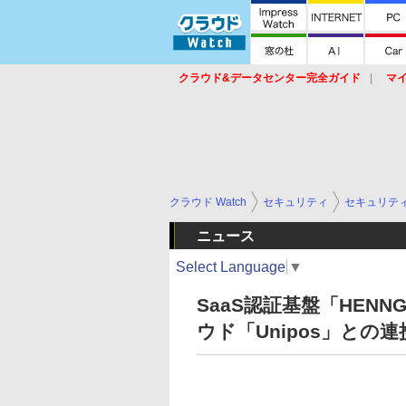
クラウド&データセンター完全ガイド
マ
サービス
セキュリティ
ネットワーク
スイッチ
ルータ
導入事例
イベ
クラウド Watch
セキュリティ
セキュリテ
ニュース
Select Language
▼
SaaS認証基盤「HEN
ウド「Unipos」との