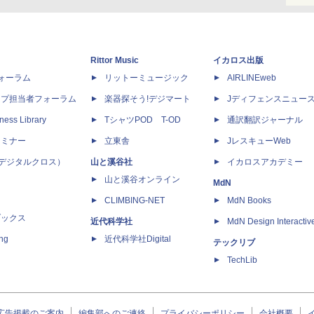
Rittor Music
イカロス出版
dフォーラム
リットーミュージック
AIRLINEweb
ップ担当者フォーラム
楽器探そう!デジマート
Jディフェンスニュー
ness Library
TシャツPOD T-OD
通訳翻訳ジャーナル
セミナー
立東舎
JレスキューWeb
 X（デジタルクロス）
山と溪谷社
イカロスアカデミー
山と溪谷オンライン
MdN
CLIMBING-NET
MdN Books
ブックス
近代科学社
MdN Design Interactiv
ing
近代科学社Digital
テックリブ
TechLib
広告掲載のご案内
編集部へのご連絡
プライバシーポリシー
会社概要