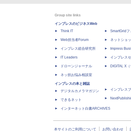
Group site links
インプレスのビジネスWeb
Think IT
SmartGri
Web担当者Forum
ネットショ
インプレス総合研究所
Impress Busi
IT Leaders
インプレス
ドローンジャーナル
DIGITAL
ネッ担お悩み相談室
インプレスの本と雑誌
インプレス
デジタルカメラマガジン
NextPublish
できるネット
インターネット白書ARCHIVES
本サイトのご利用について
お問い合わせ