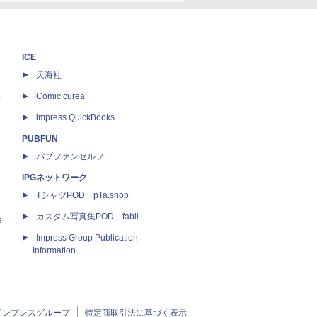
ICE
天海社
ス
Comic curea
impress QuickBooks
PUBFUN
パブファンセルフ
IPGネットワーク
TシャツPOD pTa.shop
カスタム写真集POD fabli
e
Impress Group Publication
Information
インプレスグループ
特定商取引法に基づく表示