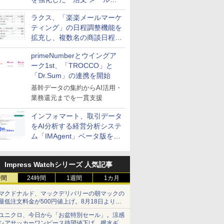
送信防止アドインサービス」
ラクス、「楽楽メールマーケ
を提供
ティング」の日程調整機能を
拡充し、複数名の商談日程調
整を効率化
primeNumberとウイングア
ーク1st、「TROCCO」と
「Dr.Sum」の連携を開始
基幹データの集約からAI活用・
業務還元までを一貫支援
インフォマート、取引データ
をAI分析する経営分析システ
ム「IMAgent」ベータ版を提
供
Impress Watchシリーズ 人気記事
時間
24時間
1週間
1カ月
マクドナルド、マックデリバリーの朝マックの
最低注文料金が500円値上げ。8月18日より
1,500円から受付
ユニクロ、今日から「お盆特別セール」。涼感
シアサッカーワンピース待望値下げ、撥水ギア