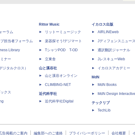
Rittor Music
イカロス出版
dフォーラム
リットーミュージック
AIRLINEweb
ップ担当者フォーラム
楽器探そう!デジマート
Jディフェンスニュー
ness Library
TシャツPOD T-OD
通訳翻訳ジャーナル
セミナー
立東舎
JレスキューWeb
 X（デジタルクロス）
山と溪谷社
イカロスアカデミー
山と溪谷オンライン
MdN
CLIMBING-NET
MdN Books
ブックス
近代科学社
MdN Design Interactiv
ing
近代科学社Digital
テックリブ
TechLib
広告掲載のご案内
編集部へのご連絡
プライバシーポリシー
会社概要