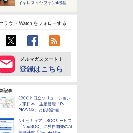
イヤレスイヤフォン4機種を
一気に聴く
クラウド Watch をフォローする
メルマガスタート！
登録はこちら
新記事
JBCCと日立ソリューション
ズ東日本、生産管理「R-
PiCS NX」と供給計画
「scSQUARE ISP」の連携サ
NRIセキュア、SOCサービス
ービスを提供開始
「NeoSOC」に独自開発のAI
統制基盤「AgenticBlue」を