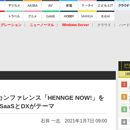
イグレーション
ニューノーマル
Windows Server
クラウド
ハード
トピック
ストレージ（HW）
オープンソース
SaaS
標的型
ント
1
カンファレンス「HENNGE NOW!」を
SaaSとDXがテーマ
石井 一志
2021年1月7日 09:00