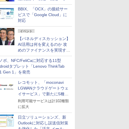
企業・広告代理店などが実装
BBIX、「OCX」の接続サー
フェーズへ
ビスで「Google Cloud」に
対応
イベント
【パネルディスカッション】
AI活用は何を変えるのか 攻
めのファイナンスを実現する
業務設計とマインドセット変
ノボ、NFC/FeliCaに対応する11型
革
droidタブレット「Lenovo ThinkTab
11 Gen 1」を発売
レコモット、「moconavi
LGWANクラウドゲートウェ
イサービス」で新たに5種類
のサービスと連携開始
利用可能サービスは計102種類
に拡大
日立ソリューションズ、新
Outlookに対応し誤送信対策
を強化した「活文 メール誤