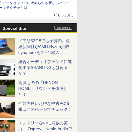
AIデータセンターに求められる新しいパワーア
ーキテクチャとは
もっと見る
Special Site
メモリ32GBでも予算内。産
経新聞社がAMD Ryzen搭載
dynabookを2千台導入
総合オーディオブランドに進
化するSHANLINGとは何者
か？
鳥肌ものの「DENON
HOME」サウンドを体感し
た！
性能の良いお得な中古PC情
報はこのページでチェック！
エントリーなのに脅威の実
力!「Osprey」Noble Audioワ