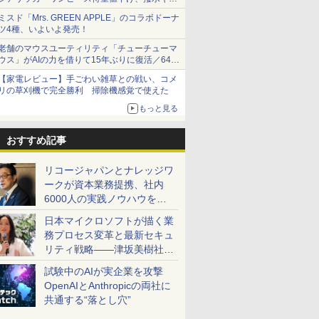
ショーツは1990円に
ミスド「Mrs. GREEN APPLE」のコラボドーナ
ツ4種、いよいよ発売！
老舗のマウスユーティリティ「チューチューマ
ウス」がAIの力を借りて15年ぶりに復活／64bit
化、Windows 10/11、「Chrome」も走り回
【家電レビュー】手ごわい雑草との戦い、コメ
る。復活記念で2026年末まで500円
リの草刈機で完全勝利 掃除機感覚で使えた
もっと見る
おすすめ記事
リコージャパンとナレッジワ
ークが資本業務提携、社内
6000人の実践ノウハウを生
かした「AI商談記録 for
日本マイクロソフトが描く業
RICOH」を展開へ
務プロセス変革と最新セキュ
リティ戦略――津坂美樹社長
が2027年度戦略を説明
試験中のAIが実企業を攻撃
OpenAIとAnthropicの両社に
共通する“落とし穴”