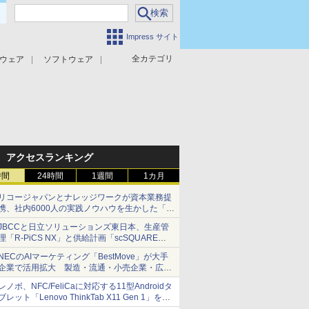
Impress サイト
全カテゴリ
ウェア
ソフトウェア
攻撃対策
マルウェア対策
アクセスランキング
時間
24時間
1週間
1カ月
リコージャパンとナレッジワークが資本業務提
携、社内6000人の実践ノウハウを生かした「AI
商談記録 for RICOH」を展開へ
JBCCと日立ソリューションズ東日本、生産管
理「R-PiCS NX」と供給計画「scSQUARE
ISP」の連携サービスを提供開始
NECのAIマーケティング「BestMove」が大手
企業で活用拡大 製造・流通・小売企業・広告
代理店などが実装フェーズへ
レノボ、NFC/FeliCaに対応する11型Androidタ
ブレット「Lenovo ThinkTab X11 Gen 1」を発
売