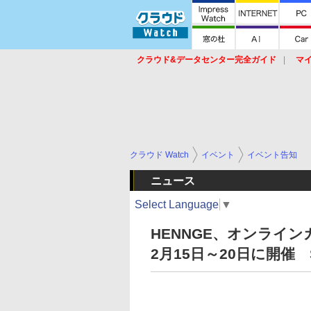
クラウド&データセンター完全ガイド
マ
サービス
セキュリティ
ネットワーク
スイッチ
ルータ
導入事例
イベ
クラウド Watch
イベント
イベント告知
ニュース
Select Language
▼
HENNGE、オンライン
2月15日～20日に開催 