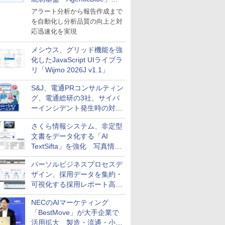
導入
アラート分析から報告作成まで
を自動化し分析品質の向上と対
応迅速化を実現
メシウス、グリッド機能を強
化したJavaScript UIライブラ
リ「Wijmo 2026J v1.1」
S&J、電通PRコンサルティン
グ、電通総研の3社、サイバ
ーインシデント発生時の対応
と危機管理広報を一体的に訓
さくら情報システム、非定型
練するプログラムを提供
文書をデータ化する「AI
TextSifta」を強化 写真情報
のデータ化などに対応
パーソルビジネスプロセスデ
ザイン、採用データを集約・
可視化する採用レポート高速
化サービスを提供
NECのAIマーケティング
「BestMove」が大手企業で
活用拡大 製造・流通・小売