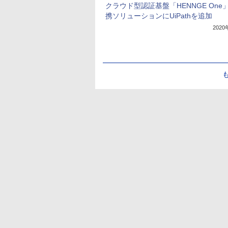
クラウド型認証基盤「HENNGE One
携ソリューションにUiPathを追加
202