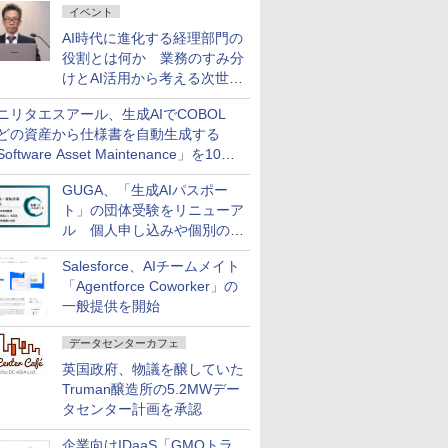
イベント
AI時代に進化する経理部門の
役割とは何か 業務のすみ分
けとAI活用から考える次世代
ファイナンス戦略
ニリタエスアール、生成AIでCOBOL
どの資産から仕様書を自動生成する
oftware Asset Maintenance」を10月
発売
GUGA、「生成AIパスポー
ト」の団体受験をリニューア
ル 個人申し込みや個別の支
払いなどに対応
Salesforce、AIチームメイト
「Agentforce Coworker」の
一般提供を開始
データセンターカフェ
英国政府、物議を醸していた
Truman醸造所の5.2MWデー
タセンター計画を承認
企業向けIDaaS「GMOトラ