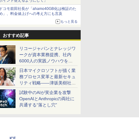
ポイント使えるようにして」
ドコモ前田社長が「ahamo40GB化は検証のた
め」、料金値上げへの考え方にも言及
もっと見る
おすすめ記事
リコージャパンとナレッジワ
ークが資本業務提携、社内
6000人の実践ノウハウを生
かした「AI商談記録 for
日本マイクロソフトが描く業
RICOH」を展開へ
務プロセス変革と最新セキュ
リティ戦略――津坂美樹社長
が2027年度戦略を説明
試験中のAIが実企業を攻撃
OpenAIとAnthropicの両社に
共通する“落とし穴”
ICE