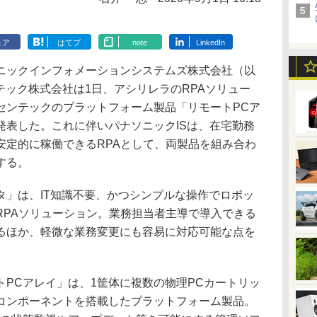
ェア
はてブ
note
LinkedIn
ックインフォメーションシステムズ株式会社（以
テック株式会社は1日、アシリレラのRPAソリュー
センテックのプラットフォーム製品「リモートPCア
発表した。これに伴いパナソニックISは、在宅勤務
安定的に稼働できるRPAとして、両製品を組み合わ
する。
」は、IT知識不要、かつシンプルな操作でロボッ
RPAソリューション。業務担当者主導で導入できる
るほか、軽微な業務変更にも容易に対応可能な点を
PCアレイ」は、1筐体に複数の物理PCカートリッ
コンポーネントを搭載したプラットフォーム製品。