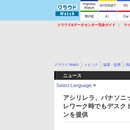
クラウド&データセンター完全ガイド
マ
サービス
セキュリティ
ネットワーク
スイッチ
ルータ
導入事例
イベ
クラウド Watch
トピック
協業・提携
国
ニュース
Select Language
▼
アシリレラ、パナソニッ
レワーク時でもデスクト
ンを提供