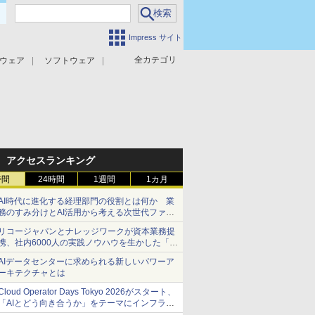
Impress サイト
全カテゴリ
ウェア
ソフトウェア
攻撃対策
マルウェア対策
アクセスランキング
時間
24時間
1週間
1カ月
AI時代に進化する経理部門の役割とは何か 業
務のすみ分けとAI活用から考える次世代ファイ
ナンス戦略
リコージャパンとナレッジワークが資本業務提
携、社内6000人の実践ノウハウを生かした「AI
商談記録 for RICOH」を展開へ
AIデータセンターに求められる新しいパワーア
ーキテクチャとは
Cloud Operator Days Tokyo 2026がスタート、
「AIとどう向き合うか」をテーマにインフラ運
用の知見を集約