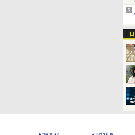
Rittor Music
イカロス出版