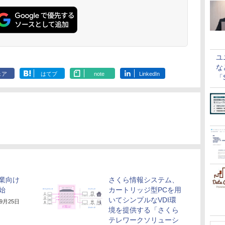
ユ
な
ェア
はてブ
note
LinkedIn
「S
に
業向け
さくら情報システム、
始
カートリッジ型PCを用
いてシンプルなVDI環
年9月25日
境を提供する「さくら
テレワークソリューシ