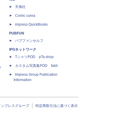
天海社
ス
Comic curea
impress QuickBooks
PUBFUN
パブファンセルフ
IPGネットワーク
TシャツPOD pTa.shop
カスタム写真集POD fabli
e
Impress Group Publication
Information
インプレスグループ
特定商取引法に基づく表示