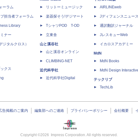
dフォーラム
リットーミュージック
AIRLINEweb
ップ担当者フォーラム
楽器探そう!デジマート
Jディフェンスニュー
ness Library
TシャツPOD T-OD
通訳翻訳ジャーナル
セミナー
立東舎
JレスキューWeb
 X（デジタルクロス）
山と溪谷社
イカロスアカデミー
山と溪谷オンライン
MdN
CLIMBING-NET
MdN Books
ブックス
近代科学社
MdN Design Interactiv
ing
近代科学社Digital
テックリブ
TechLib
広告掲載のご案内
編集部へのご連絡
プライバシーポリシー
会社概要
Copyright ©
2026
Impress Corporation. All rights reserved.