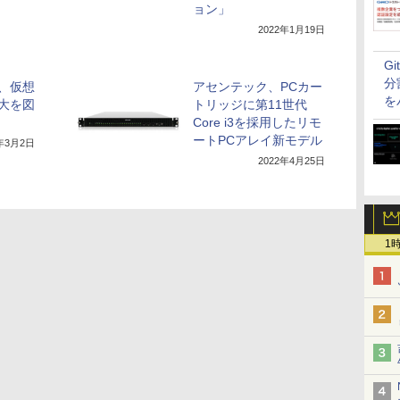
ョン」
2022年1月19日
G
分
、仮想
アセンテック、PCカー
を
大を図
トリッジに第11世代
Core i3を採用したリモ
ートPCアレイ新モデル
2年3月2日
2022年4月25日
1