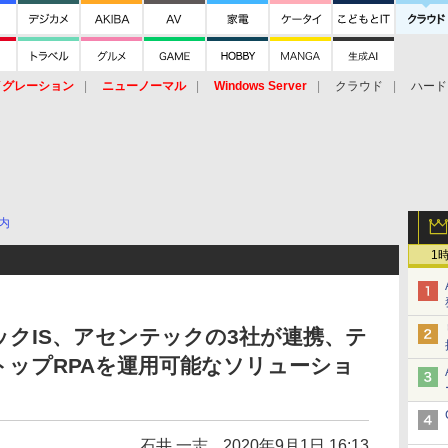
イグレーション
ニューノーマル
Windows Server
クラウド
ハード
トピック
ストレージ（HW）
オープンソース
SaaS
標的型
ント
内
1
クIS、アセンテックの3社が連携、テ
ップRPAを運用可能なソリューショ
石井 一志
2020年9月1日 16:13