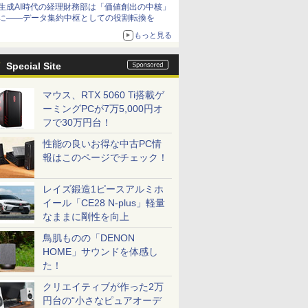
生成AI時代の経理財務部は「価値創出の中核」
に――データ集約中枢としての役割転換を
もっと見る
Special Site
マウス、RTX 5060 Ti搭載ゲ
ーミングPCが7万5,000円オ
フで30万円台！
性能の良いお得な中古PC情
報はこのページでチェック！
レイズ鍛造1ピースアルミホ
イール「CE28 N-plus」軽量
なままに剛性を向上
鳥肌ものの「DENON
HOME」サウンドを体感し
た！
クリエイティブが作った2万
円台の“小さなピュアオーデ