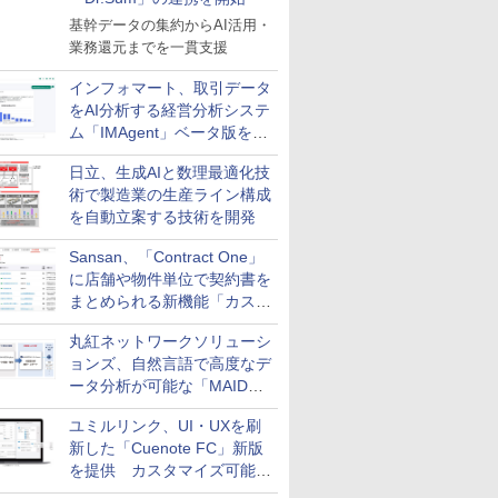
基幹データの集約からAI活用・
業務還元までを一貫支援
インフォマート、取引データ
をAI分析する経営分析システ
ム「IMAgent」ベータ版を提
供
日立、生成AIと数理最適化技
術で製造業の生産ライン構成
を自動立案する技術を開発
Sansan、「Contract One」
に店舗や物件単位で契約書を
まとめられる新機能「カスタ
ム契約ツリー」を追加
丸紅ネットワークソリューシ
ョンズ、自然言語で高度なデ
ータ分析が可能な「MAIDOA
AI ASSIST」を9月より提供
ユミルリンク、UI・UXを刷
新した「Cuenote FC」新版
を提供 カスタマイズ可能な
ダッシュボード画面を搭載