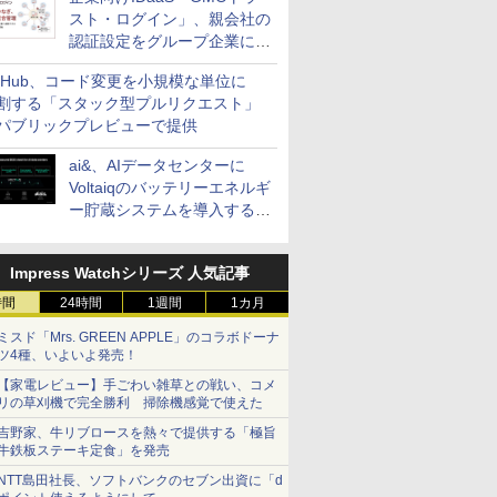
スト・ログイン」、親会社の
認証設定をグループ企業に展
開できる新機能を提供
itHub、コード変更を小規模な単位に
割する「スタック型プルリクエスト」
パブリックプレビューで提供
ai&、AIデータセンターに
Voltaiqのバッテリーエネルギ
ー貯蔵システムを導入する計
画を発表
Impress Watchシリーズ 人気記事
時間
24時間
1週間
1カ月
ミスド「Mrs. GREEN APPLE」のコラボドーナ
ツ4種、いよいよ発売！
【家電レビュー】手ごわい雑草との戦い、コメ
リの草刈機で完全勝利 掃除機感覚で使えた
吉野家、牛リブロースを熱々で提供する「極旨
牛鉄板ステーキ定食」を発売
NTT島田社長、ソフトバンクのセブン出資に「d