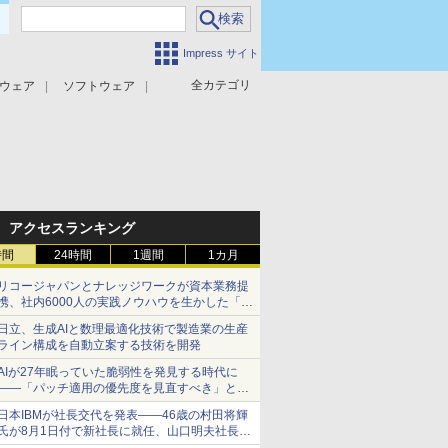
Impress サイト
全カテゴリ
ウェア
ソフトウェア
攻撃対策
マルウェア対策
アクセスランキング
時間
24時間
1週間
1カ月
リコージャパンとナレッジワークが資本業務提
携、社内6000人の実践ノウハウを生かした「AI
商談記録 for RICOH」を展開へ
日立、生成AIと数理最適化技術で製造業の生産
ライン構成を自動立案する技術を開発
AIが27年眠っていた脆弱性を発見する時代に
――「パッチ適用の優先度を見直すべき」とセ
キュリティ専門家
日本IBMが社長交代を発表――46歳の村田将輝
氏が8月1日付で新社長に就任、山口明夫社長は
会長へ