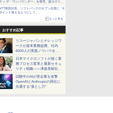
ティ ザ・ワンパウンダー」を発売。総カロリー
約1656kcal、総重量約527g！
NTT島田社長、ソフトバンクのセブン出資に「d
ポイント使えるようにして」
もっと見る
おすすめ記事
リコージャパンとナレッジワ
ークが資本業務提携、社内
6000人の実践ノウハウを生
かした「AI商談記録 for
日本マイクロソフトが描く業
RICOH」を展開へ
務プロセス変革と最新セキュ
リティ戦略――津坂美樹社長
が2027年度戦略を説明
試験中のAIが実企業を攻撃
OpenAIとAnthropicの両社に
共通する“落とし穴”