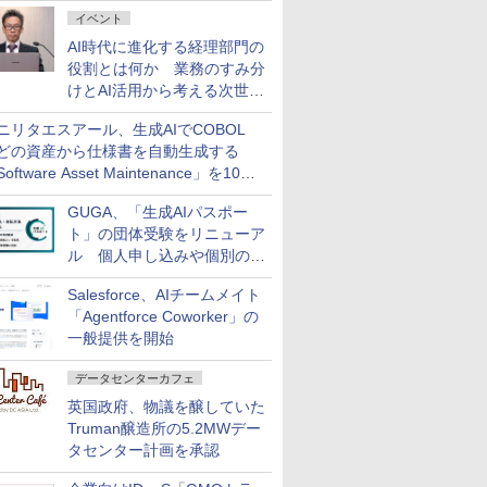
ダッシュボード画面を搭載
イベント
AI時代に進化する経理部門の
役割とは何か 業務のすみ分
けとAI活用から考える次世代
ファイナンス戦略
ニリタエスアール、生成AIでCOBOL
どの資産から仕様書を自動生成する
oftware Asset Maintenance」を10月
発売
GUGA、「生成AIパスポー
ト」の団体受験をリニューア
ル 個人申し込みや個別の支
払いなどに対応
Salesforce、AIチームメイト
「Agentforce Coworker」の
一般提供を開始
データセンターカフェ
英国政府、物議を醸していた
Truman醸造所の5.2MWデー
タセンター計画を承認