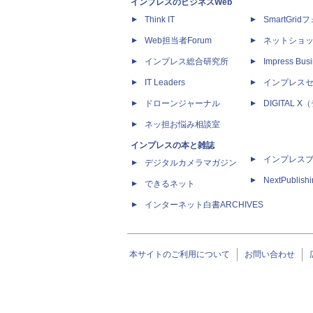
インプレスのビジネスWeb
Think IT
SmartGri
Web担当者Forum
ネットショ
インプレス総合研究所
Impress Busi
IT Leaders
インプレス
ドローンジャーナル
DIGITAL
ネッ担お悩み相談室
インプレスの本と雑誌
インプレス
デジタルカメラマガジン
NextPublish
できるネット
インターネット白書ARCHIVES
本サイトのご利用について
お問い合わせ