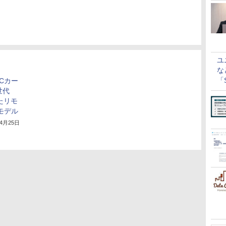
ユ
な
「S
Cカー
に
世代
したリモ
モデル
年4月25日