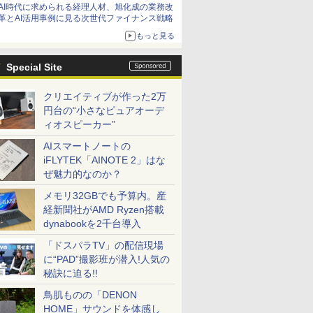
AI時代に求められる経理人材、旭化成の業務改
革とAI活用事例に見る次世代ファイナンス戦略
もっと見る
Special Site
クリエイティブが作った2万
円台の“小さなピュアオーデ
ィオスピーカー”
AIスマートノートの
iFLYTEK「AINOTE 2」はな
ぜ魅力的なのか？
メモリ32GBでも予算内。産
経新聞社がAMD Ryzen搭載
dynabookを2千台導入
「ドスパラTV」の配信現場
に“PAD”撮影班が潜入!人気の
秘訣に迫る!!
鳥肌ものの「DENON
HOME」サウンドを体感し