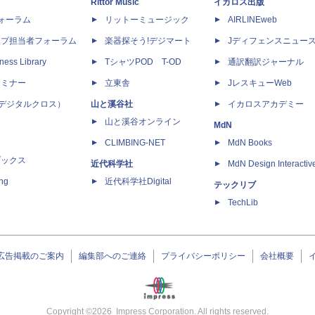
Rittor Music
イカロス出版
dフォーラム
リットーミュージック
AIRLINEweb
ップ担当者フォーラム
楽器探そう!デジマート
Jディフェンスニュー
ness Library
TシャツPOD T-OD
通訳翻訳ジャーナル
セミナー
立東舎
JレスキューWeb
 X（デジタルクロス）
山と溪谷社
イカロスアカデミー
山と溪谷オンライン
MdN
CLIMBING-NET
MdN Books
ブックス
近代科学社
MdN Design Interactiv
ing
近代科学社Digital
テックリブ
TechLib
広告掲載のご案内
編集部へのご連絡
プライバシーポリシー
会社概要
Copyright ©
2026
Impress Corporation. All rights reserved.