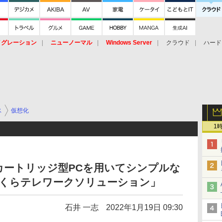
イグレーション
ニューノーマル
Windows Server
クラウド
ハード
トピック
ストレージ（HW）
オープンソース
SaaS
標的型
ント
ス
仮想化
1
カートリッジ型PCを用いてシンプルな
さくらテレワークソリューション」
石井 一志
2022年1月19日 09:30