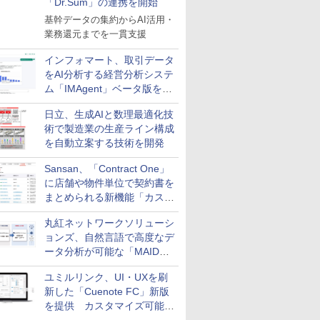
「Dr.Sum」の連携を開始
基幹データの集約からAI活用・
業務還元までを一貫支援
インフォマート、取引データ
をAI分析する経営分析システ
ム「IMAgent」ベータ版を提
供
日立、生成AIと数理最適化技
術で製造業の生産ライン構成
を自動立案する技術を開発
Sansan、「Contract One」
に店舗や物件単位で契約書を
まとめられる新機能「カスタ
ム契約ツリー」を追加
丸紅ネットワークソリューシ
ョンズ、自然言語で高度なデ
ータ分析が可能な「MAIDOA
AI ASSIST」を9月より提供
ユミルリンク、UI・UXを刷
新した「Cuenote FC」新版
を提供 カスタマイズ可能な