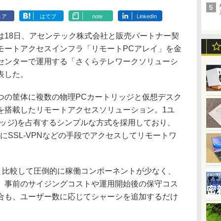
ェア
はてブ
note
LinkedIn
18日、アセンテック株式会社と販売パートナー契
モートアクセスインフラ「リモートPCアレイ」を金
センターで運用する「さくらテレワークソリューシ
表した。
つの筐体に複数の物理PCカートリッジと仮想デスク
を搭載したリモートアクセスソリューション。1ユ
リッジ)を占有するシンプルな方式を採用しており、
にSSL-VPNなどの手段でアクセスしてリモートワ
と比較して圧倒的に稼働コンポーネントが少なく、
、事前のサイジングコストや運用開始後の保守コス
合も、ユーザー数に応じてシャーシを追加するだけ