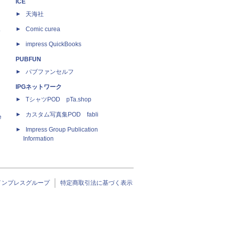
ICE
天海社
ス
Comic curea
impress QuickBooks
PUBFUN
パブファンセルフ
IPGネットワーク
TシャツPOD pTa.shop
カスタム写真集POD fabli
e
Impress Group Publication
Information
インプレスグループ
特定商取引法に基づく表示