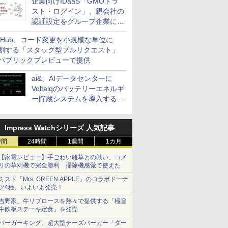
企業向けIDaaS「GMOトラ
スト・ログイン」、親会社の
認証設定をグループ企業に展
開できる新機能を提供
itHub、コード変更を小規模な単位に
割する「スタック型プルリクエスト」
パブリックプレビューで提供
ai&、AIデータセンターに
Voltaiqのバッテリーエネルギ
ー貯蔵システムを導入する計
画を発表
Impress Watchシリーズ 人気記事
時間
24時間
1週間
1カ月
【家電レビュー】手ごわい雑草との戦い、コメ
リの草刈機で完全勝利 掃除機感覚で使えた
ミスド「Mrs. GREEN APPLE」のコラボドーナ
ツ4種、いよいよ発売！
吉野家、牛リブロースを熱々で提供する「極旨
牛鉄板ステーキ定食」を発売
バーガーキング、超大型チーズバーガー「ダー