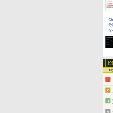
G
分
を
1