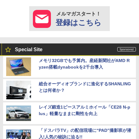
メルマガスタート！
登録はこちら
Special Site
メモリ32GBでも予算内。産経新聞社がAMD R
yzen搭載dynabookを2千台導入
総合オーディオブランドに進化するSHANLING
とは何者か？
レイズ鍛造1ピースアルミホイール「CE28 N-p
lus」軽量なままに剛性を向上
「ドスパラTV」の配信現場に“PAD”撮影班が潜
入!人気の秘訣に迫る!!