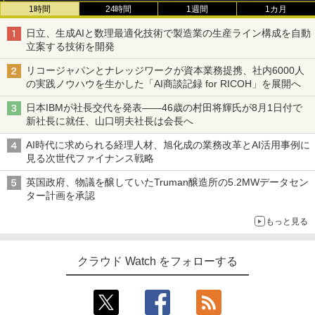
1時間
24時間
1週間
1カ月
日立、生成AIと数理最適化技術で製造業の生産ライン構成を自動
立案する技術を開発
リコージャパンとナレッジワークが資本業務提携、社内6000人
の実践ノウハウを生かした「AI商談記録 for RICOH」を展開へ
日本IBMが社長交代を発表――46歳の村田将輝氏が8月1日付で
新社長に就任、山口明夫社長は会長へ
AI時代に求められる経理人材、旭化成の業務改革とAI活用事例に
見る次世代ファイナンス戦略
英国政府、物議を醸していたTruman醸造所の5.2MWデータセン
ター計画を承認
もっと見る
クラウド Watch をフォローする