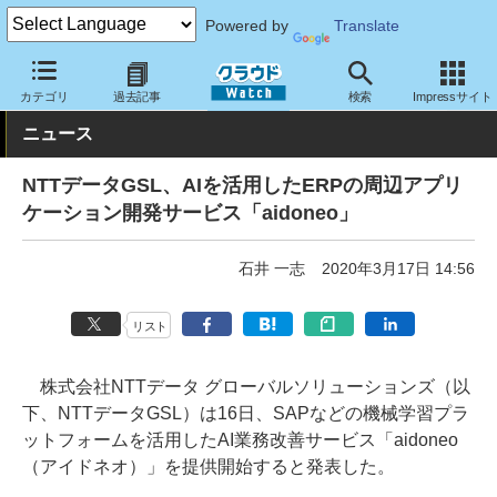
Powered by
Translate
クラウド Watch
サービス・ソフト
サービス
業務関連
カテゴリ
過去記事
検索
Impressサイト
ニュース
NTTデータGSL、AIを活用したERPの周辺アプリ
ケーション開発サービス「aidoneo」
石井 一志
2020年3月17日 14:56
リスト
株式会社NTTデータ グローバルソリューションズ（以
下、NTTデータGSL）は16日、SAPなどの機械学習プラ
ットフォームを活用したAI業務改善サービス「aidoneo
（アイドネオ）」を提供開始すると発表した。