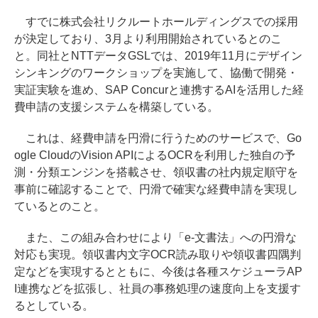
すでに株式会社リクルートホールディングスでの採用
が決定しており、3月より利用開始されているとのこ
と。同社とNTTデータGSLでは、2019年11月にデザイン
シンキングのワークショップを実施して、協働で開発・
実証実験を進め、SAP Concurと連携するAIを活用した経
費申請の支援システムを構築している。
これは、経費申請を円滑に行うためのサービスで、Go
ogle CloudのVision APIによるOCRを利用した独自の予
測・分類エンジンを搭載させ、領収書の社内規定順守を
事前に確認することで、円滑で確実な経費申請を実現し
ているとのこと。
また、この組み合わせにより「e-文書法」への円滑な
対応も実現。領収書内文字OCR読み取りや領収書四隅判
定などを実現するとともに、今後は各種スケジューラAP
I連携などを拡張し、社員の事務処理の速度向上を支援す
るとしている。