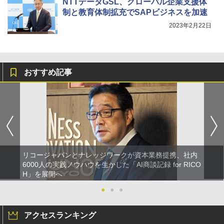
NTTデータGSL、グローバル企業支援体
制と教育体制拡充でSAPビジネスを加速
2023年2月22日
おすすめ記事
リコージャパンとナレッジワークが資本業務提携、社内
6000人の実践ノウハウを生かした「AI商談記録 for RICO
H」を展開へ
●
●
●
アクセスランキング