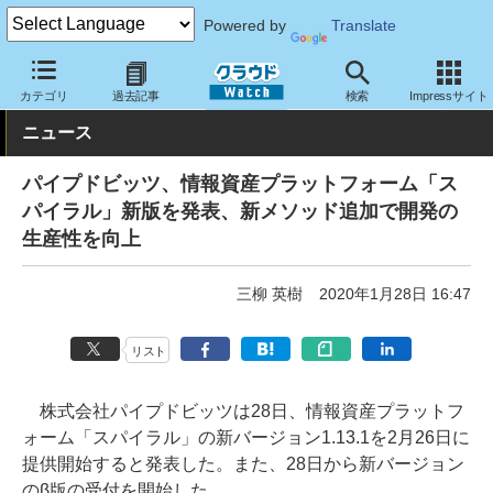
Powered by
Translate
クラウド Watch
サービス・ソフト
サービス
業務関連
カテゴリ
過去記事
検索
Impressサイト
ニュース
パイプドビッツ、情報資産プラットフォーム「ス
パイラル」新版を発表、新メソッド追加で開発の
生産性を向上
三柳 英樹
2020年1月28日 16:47
リスト
株式会社パイプドビッツは28日、情報資産プラットフ
ォーム「スパイラル」の新バージョン1.13.1を2月26日に
提供開始すると発表した。また、28日から新バージョン
のβ版の受付を開始した。