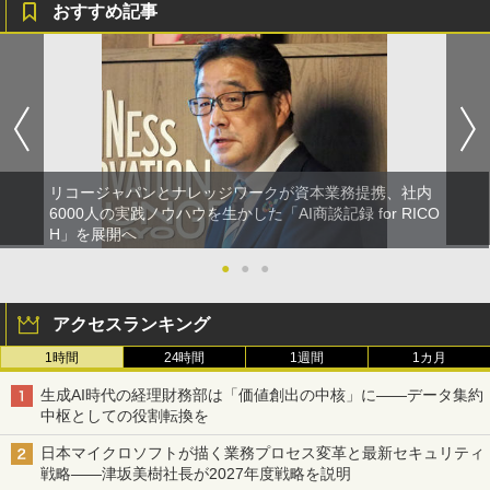
おすすめ記事
リコージャパンとナレッジワークが資本業務提携、社内
6000人の実践ノウハウを生かした「AI商談記録 for RICO
H」を展開へ
●
●
●
アクセスランキング
1時間
24時間
1週間
1カ月
生成AI時代の経理財務部は「価値創出の中核」に――データ集約
中枢としての役割転換を
日本マイクロソフトが描く業務プロセス変革と最新セキュリティ
戦略――津坂美樹社長が2027年度戦略を説明