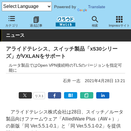
Powered by
Translate
クラウド Watch
ネットワーク
スイッチ
カテゴリ
過去記事
検索
Impressサイト
ニュース
アライドテレシス、スイッチ製品「x530シリー
ズ」がVXLANをサポート
ルータ製品ではOpen VPN接続時のTLSのバージョンを指定可
能に
石井 一志
2021年4月28日 13:21
リスト
アライドテレシス株式会社は28日、スイッチ／ルータ
製品向けファームウェア「AlliedWare Plus（AW＋）」
の新版「同 Ver.5.5.1-0.1」と「同 Ver.5.5.1-0.2」を提供