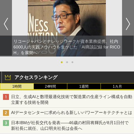
リコージャパンとナレッジワークが資本業務提携、社内
6000人の実践ノウハウを生かした「AI商談記録 for RICO
H」を展開へ
●
●
●
アクセスランキング
1時間
24時間
1週間
1カ月
日立、生成AIと数理最適化技術で製造業の生産ライン構成を自動
立案する技術を開発
AIデータセンターに求められる新しいパワーアーキテクチャとは
日本IBMが社長交代を発表――46歳の村田将輝氏が8月1日付で
新社長に就任、山口明夫社長は会長へ