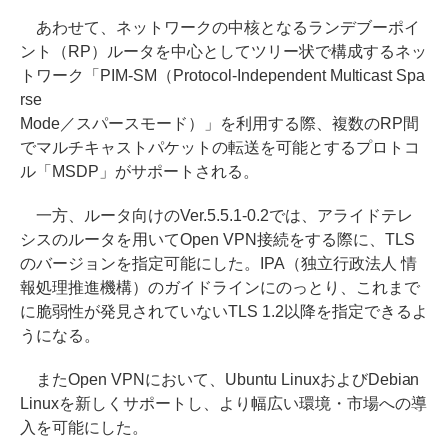
あわせて、ネットワークの中核となるランデブーポイ
ント（RP）ルータを中心としてツリー状で構成するネッ
トワーク「PIM-SM（Protocol-Independent Multicast Spa
rse
Mode／スパースモード）」を利用する際、複数のRP間
でマルチキャストパケットの転送を可能とするプロトコ
ル「MSDP」がサポートされる。
一方、ルータ向けのVer.5.5.1-0.2では、アライドテレ
シスのルータを用いてOpen VPN接続をする際に、TLS
のバージョンを指定可能にした。IPA（独立行政法人 情
報処理推進機構）のガイドラインにのっとり、これまで
に脆弱性が発見されていないTLS 1.2以降を指定できるよ
うになる。
またOpen VPNにおいて、Ubuntu LinuxおよびDebian
Linuxを新しくサポートし、より幅広い環境・市場への導
入を可能にした。