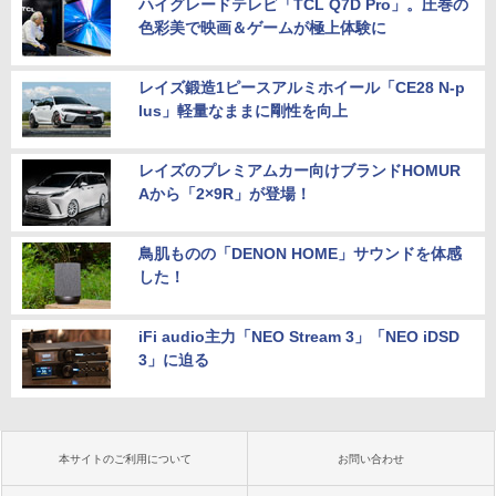
ハイグレードテレビ「TCL Q7D Pro」。圧巻の
色彩美で映画＆ゲームが極上体験に
レイズ鍛造1ピースアルミホイール「CE28 N-p
lus」軽量なままに剛性を向上
レイズのプレミアムカー向けブランドHOMUR
Aから「2×9R」が登場！
鳥肌ものの「DENON HOME」サウンドを体感
した！
iFi audio主力「NEO Stream 3」「NEO iDSD
3」に迫る
本サイトのご利用について
お問い合わせ