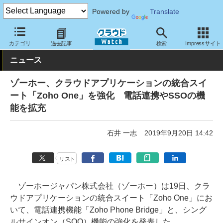
Powered by
Translate
クラウド Watch
サービス・ソフト
サービス
業務関連
カテゴリ
過去記事
検索
Impressサイト
ニュース
ゾーホー、クラウドアプリケーションの統合スイ
ート「Zoho One」を強化 電話連携やSSOの機
能を拡充
石井 一志
2019年9月20日 14:42
リスト
ゾーホージャパン株式会社（ゾーホー）は19日、クラ
ウドアプリケーションの統合スイート「Zoho One」にお
いて、電話連携機能「Zoho Phone Bridge」と、シング
ルサインオン（SOO）機能の強化を発表した。