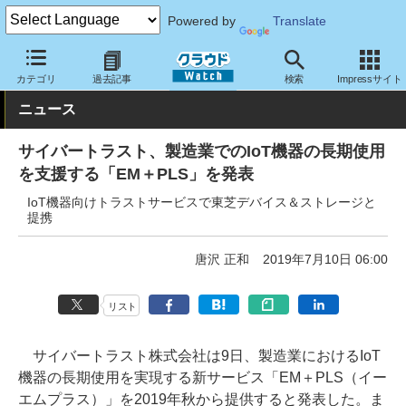
Powered by
Translate
クラウド Watch
トピック
協業・提携
国内
カテゴリ
過去記事
検索
Impressサイト
ニュース
サイバートラスト、製造業でのIoT機器の長期使用
を支援する「EM＋PLS」を発表
IoT機器向けトラストサービスで東芝デバイス＆ストレージと
提携
唐沢 正和
2019年7月10日 06:00
リスト
サイバートラスト株式会社は9日、製造業におけるIoT
機器の長期使用を実現する新サービス「EM＋PLS（イー
エムプラス）」を2019年秋から提供すると発表した。ま