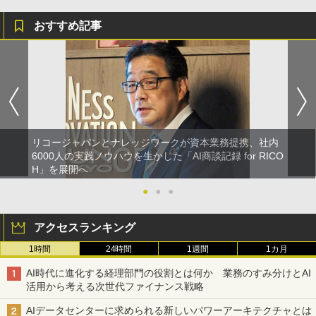
おすすめ記事
リコージャパンとナレッジワークが資本業務提携、社内
6000人の実践ノウハウを生かした「AI商談記録 for RICO
H」を展開へ
●
●
●
アクセスランキング
1時間
24時間
1週間
1カ月
AI時代に進化する経理部門の役割とは何か 業務のすみ分けとAI
活用から考える次世代ファイナンス戦略
AIデータセンターに求められる新しいパワーアーキテクチャとは