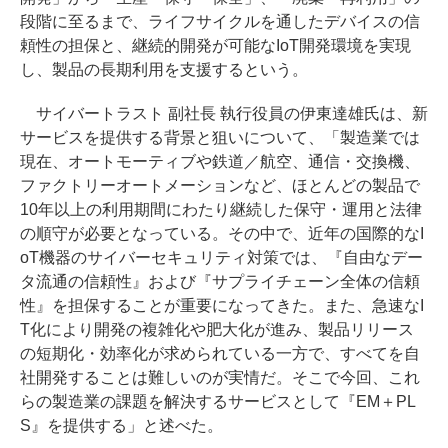
段階に至るまで、ライフサイクルを通したデバイスの信
頼性の担保と、継続的開発が可能なIoT開発環境を実現
し、製品の長期利用を支援するという。
サイバートラスト 副社長 執行役員の伊東達雄氏は、新
サービスを提供する背景と狙いについて、「製造業では
現在、オートモーティブや鉄道／航空、通信・交換機、
ファクトリーオートメーションなど、ほとんどの製品で
10年以上の利用期間にわたり継続した保守・運用と法律
の順守が必要となっている。その中で、近年の国際的なI
oT機器のサイバーセキュリティ対策では、『自由なデー
タ流通の信頼性』および『サプライチェーン全体の信頼
性』を担保することが重要になってきた。また、急速なI
T化により開発の複雑化や肥大化が進み、製品リリース
の短期化・効率化が求められている一方で、すべてを自
社開発することは難しいのが実情だ。そこで今回、これ
らの製造業の課題を解決するサービスとして『EM＋PL
S』を提供する」と述べた。