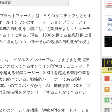
の構成要素
ted-RPAプラットフォーム」は、AIやコグニティブなどがす
G
オールインワンのオートメーションプラットフォー
分
業務の自動化を可能にし、従業員がよりクリエーテ
を
るようにする。現在、1300を超える企業顧客に活
スに還元しつつ、何十億もの処理の自動化が実現さ
 Exchange」は、ビジネスメンバーでも、さまざまな先進技
にアクセスできるオンラインRPAコミュニティ。昨
1
人を超える登録ユーザー、300社を超える登録企業を
大し続けている。戦略的パートナーであるIBM、
を含む100以上のプロバイダから、AI、機械学習、OCR、コ
の先端技術をダウンロードすることができるとい
どのソーシャル機能、WebAPIをオートメーショ