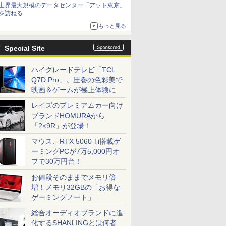
世界最大規模のデータセンター「アット東京」
を訪ねる
もっと見る
Special Site
ハイグレードテレビ「TCL
Q7D Pro」。圧巻の色彩美で
映画＆ゲームが極上体験に
レイズのプレミアムカー向け
ブランドHOMURAから
「2×9R」が登場！
マウス、RTX 5060 Ti搭載ゲ
ーミングPCが7万5,000円オ
フで30万円台！
お値段そのままでメモリ倍
増！メモリ32GBの「お得な
ゲーミングノート」
総合オーディオブランドに進
化するSHANLINGとは何者