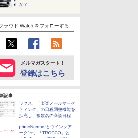
か？
クラウド Watch をフォローする
メルマガスタート！
登録はこちら
新記事
ラクス、「楽楽メールマーケ
ティング」の日程調整機能を
拡充し、複数名の商談日程調
整を効率化
primeNumberとウイングア
ーク1st、「TROCCO」と