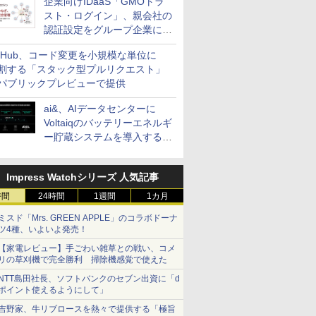
企業向けIDaaS「GMOトラ
スト・ログイン」、親会社の
認証設定をグループ企業に展
開できる新機能を提供
itHub、コード変更を小規模な単位に
割する「スタック型プルリクエスト」
パブリックプレビューで提供
ai&、AIデータセンターに
Voltaiqのバッテリーエネルギ
ー貯蔵システムを導入する計
画を発表
Impress Watchシリーズ 人気記事
時間
24時間
1週間
1カ月
ミスド「Mrs. GREEN APPLE」のコラボドーナ
ツ4種、いよいよ発売！
【家電レビュー】手ごわい雑草との戦い、コメ
リの草刈機で完全勝利 掃除機感覚で使えた
NTT島田社長、ソフトバンクのセブン出資に「d
ポイント使えるようにして」
吉野家、牛リブロースを熱々で提供する「極旨