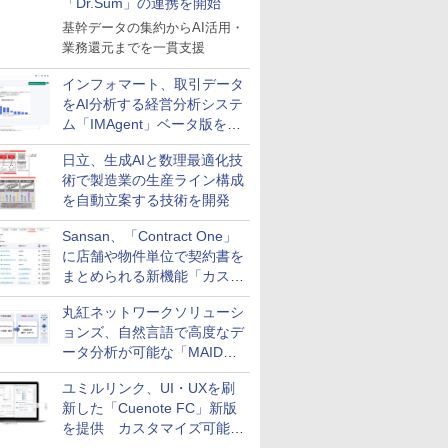
「Dr.Sum」の連携を開始
基幹データの集約からAI活用・
業務還元までを一貫支援
インフォマート、取引データ
をAI分析する経営分析システ
ム「IMAgent」ベータ版を提
供
日立、生成AIと数理最適化技
術で製造業の生産ライン構成
を自動立案する技術を開発
Sansan、「Contract One」
に店舗や物件単位で契約書を
まとめられる新機能「カスタ
ム契約ツリー」を追加
丸紅ネットワークソリューシ
ョンズ、自然言語で高度なデ
ータ分析が可能な「MAIDOA
AI ASSIST」を9月より提供
ユミルリンク、UI・UXを刷
新した「Cuenote FC」新版
を提供 カスタマイズ可能な