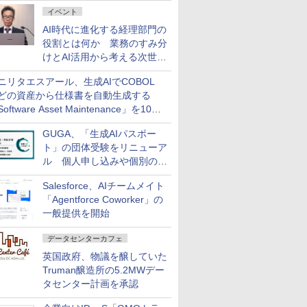
ダッシュボード画面を搭載
イベント
AI時代に進化する経理部門の
役割とは何か 業務のすみ分
けとAI活用から考える次世代
ファイナンス戦略
ニリタエスアール、生成AIでCOBOL
どの資産から仕様書を自動生成する
oftware Asset Maintenance」を10月
発売
GUGA、「生成AIパスポー
ト」の団体受験をリニューア
ル 個人申し込みや個別の支
払いなどに対応
Salesforce、AIチームメイト
「Agentforce Coworker」の
一般提供を開始
データセンターカフェ
英国政府、物議を醸していた
Truman醸造所の5.2MWデー
タセンター計画を承認