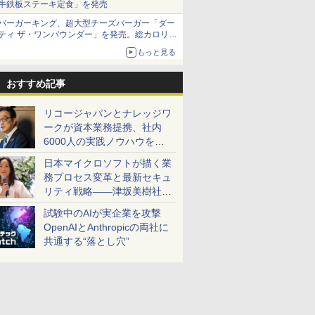
牛鉄板ステーキ定食」を発売
バーガーキング、超大型チーズバーガー「ダー
ティ ザ・ワンパウンダー」を発売。総カロリー
約1656kcal、総重量約527g！
もっと見る
おすすめ記事
リコージャパンとナレッジワ
ークが資本業務提携、社内
6000人の実践ノウハウを生
かした「AI商談記録 for
日本マイクロソフトが描く業
RICOH」を展開へ
務プロセス変革と最新セキュ
リティ戦略――津坂美樹社長
が2027年度戦略を説明
試験中のAIが実企業を攻撃
OpenAIとAnthropicの両社に
共通する“落とし穴”