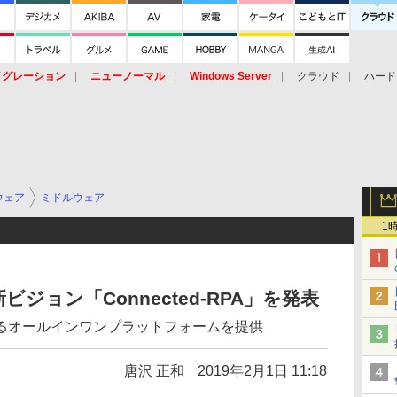
イグレーション
ニューノーマル
Windows Server
クラウド
ハード
トピック
ストレージ（HW）
オープンソース
SaaS
標的型
ント
ウェア
ミドルウェア
1
の新ビジョン「Connected-RPA」を発表
るオールインワンプラットフォームを提供
唐沢 正和
2019年2月1日 11:18