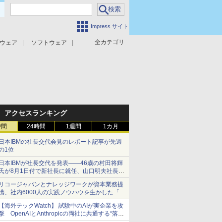
Impress サイト
全カテゴリ
ウェア
ソフトウェア
攻撃対策
マルウェア対策
アクセスランキング
時間
24時間
1週間
1カ月
日本IBMの社長交代会見のレポート記事が先週
の1位
日本IBMが社長交代を発表――46歳の村田将輝
氏が8月1日付で新社長に就任、山口明夫社長は
会長へ
リコージャパンとナレッジワークが資本業務提
携、社内6000人の実践ノウハウを生かした「AI
商談記録 for RICOH」を展開へ
【海外テックWatch】 試験中のAIが実企業を攻
撃 OpenAIとAnthropicの両社に共通する“落と
し穴”