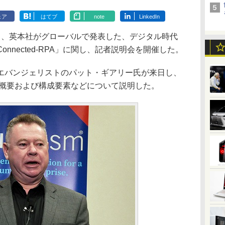
ェア
はてブ
note
LinkedIn
月31日、英本社がグローバルで発表した、デジタル時代
nnected-RPA」に関し、記者説明会を開催した。
バンジェリストのパット・ギアリー氏が来日し、
ジョンの概要および構成要素などについて説明した。