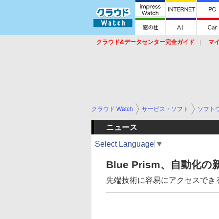
クラウド&データセンター完全ガイド
マ
サービス
セキュリティ
ネットワーク
スイッチ
ルータ
導入事例
イベ
クラウド Watch
サービス・ソフト
ソフト
ニュース
Select Language
▼
Blue Prism、自動化
先端技術に容易にアクセスでき