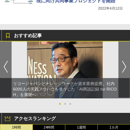
現に向け共同事業プロジェクトを開始
2022年4月12日
おすすめ記事
リコージャパンとナレッジワークが資本業務提携、社内
6000人の実践ノウハウを生かした「AI商談記録 for RICO
H」を展開へ
●
●
●
アクセスランキング
1時間
24時間
1週間
1カ月