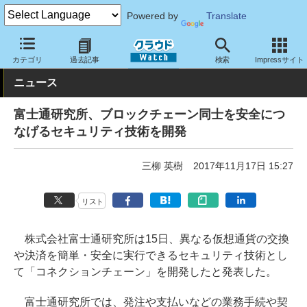
Powered by
Translate
クラウド Watch
トピック
研究開発
カテゴリ
過去記事
検索
Impressサイト
ニュース
富士通研究所、ブロックチェーン同士を安全につ
なげるセキュリティ技術を開発
三柳 英樹
2017年11月17日 15:27
リスト
株式会社富士通研究所は15日、異なる仮想通貨の交換
や決済を簡単・安全に実行できるセキュリティ技術とし
て「コネクションチェーン」を開発したと発表した。
富士通研究所では、発注や支払いなどの業務手続や契