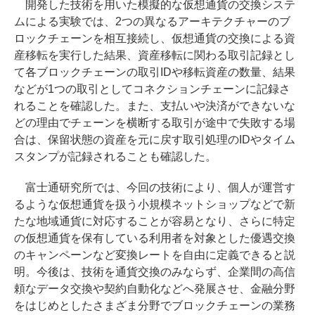
開発した技術を用いた模擬的な仮想通貨の交換システ
ムによる実験では、2つの異なるアーキテクチャーのブ
ロックチェーンを相互接続し、仮想通貨の交換による資
産移転を実行した結果、資産移転に関わる取引記録とし
て各ブロックチェーンの取引IDや移転資産の数量、結果
などが1つの取引としてコネクションチェーンに記録さ
れることを確認した。また、支払いや決済ができないな
どの理由でチェーンを横断する取引が途中で失敗する場
合は、保留状態の資産を元に戻す取引処理のIDやタイム
スタンプが記録されることも確認した。
富士通研究所では、今回の技術により、個人が運営す
るような仮想通貨を扱う小規模ネットショップなどで新
たな地域通貨に対応することが容易となり、さらに特定
の仮想通貨を保有している利用者を対象とした優遇交換
のキャンペーンなど変換レートを自由に定義できると説
明。今後は、技術を通貨交換のみならず、企業間の高信
頼なデータ交換や契約自動化などへ発展させ、金融分野
をはじめとしたさまざま分野でブロックチェーンの業務