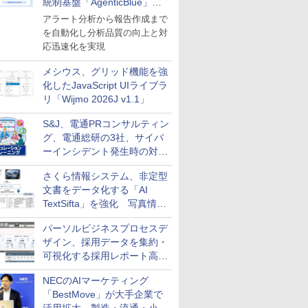
統制基盤「AgenticBlue」を
導入
アラート分析から報告作成まで
を自動化し分析品質の向上と対
応迅速化を実現
メシウス、グリッド機能を強
化したJavaScript UIライブラ
リ「Wijmo 2026J v1.1」
S&J、電通PRコンサルティン
グ、電通総研の3社、サイバ
ーインシデント発生時の対応
と危機管理広報を一体的に訓
さくら情報システム、非定型
練するプログラムを提供
文書をデータ化する「AI
TextSifta」を強化 写真情報
のデータ化などに対応
パーソルビジネスプロセスデ
ザイン、採用データを集約・
可視化する採用レポート高速
化サービスを提供
NECのAIマーケティング
「BestMove」が大手企業で