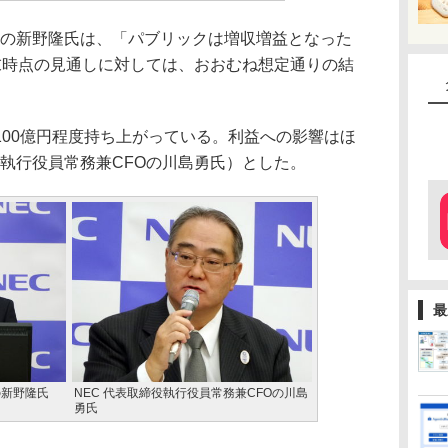
長の新野隆氏は、「パブリックは増収増益となった
末時点の見通しに対しては、おおむね想定通りの結
00億円程度持ち上がっている。利益への影響はほ
役執行役員常務兼CFOの川島勇氏）とした。
最
の新野隆氏
NEC 代表取締役執行役員常務兼CFOの川島
勇氏