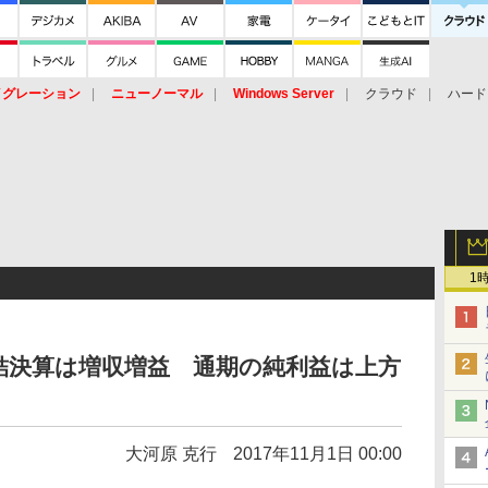
イグレーション
ニューノーマル
Windows Server
クラウド
ハード
トピック
ストレージ（HW）
オープンソース
SaaS
標的型
ント
1
期連結決算は増収増益 通期の純利益は上方
大河原 克行
2017年11月1日 00:00