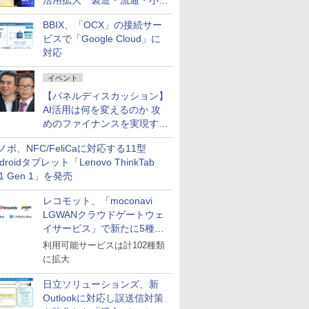
活用拡大 製造・流通・小売
企業・広告代理店などが実装
BBIX、「OCX」の接続サー
フェーズへ
ビスで「Google Cloud」に
対応
イベント
【パネルディスカッション】
AI活用は何を変えるのか 攻
めのファイナンスを実現する
業務設計とマインドセット変
ノボ、NFC/FeliCaに対応する11型
革
droidタブレット「Lenovo ThinkTab
11 Gen 1」を発売
レコモット、「moconavi
LGWANクラウドゲートウェ
イサービス」で新たに5種類
のサービスと連携開始
利用可能サービスは計102種類
に拡大
日立ソリューションズ、新
Outlookに対応し誤送信対策