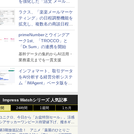
を強化した「活文 メール誤
送信防止アドインサービス」
ラクス、「楽楽メールマーケ
を提供
ティング」の日程調整機能を
拡充し、複数名の商談日程調
整を効率化
primeNumberとウイングア
ーク1st、「TROCCO」と
「Dr.Sum」の連携を開始
基幹データの集約からAI活用・
業務還元までを一貫支援
インフォマート、取引データ
をAI分析する経営分析システ
ム「IMAgent」ベータ版を提
供
Impress Watchシリーズ 人気記事
時間
24時間
1週間
1カ月
ユニクロ、今日から「お盆特別セール」。涼感
シアサッカーワンピース待望値下げ、撥水ギア
ショーツは1990円に
第3期放送記念！ アニメ「薬屋のひとりご