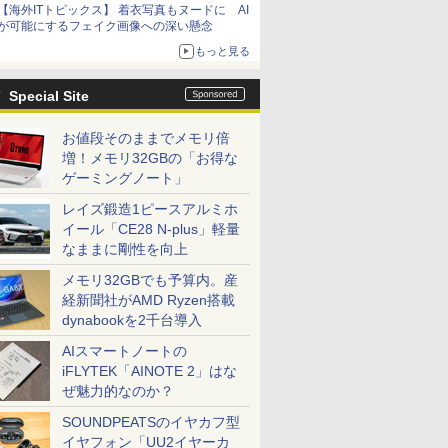
【海外ITトピックス】 着衣写真もヌードに AI
が可能にするフェイク画像への深い懸念
もっと見る
Special Site
お値段そのままでメモリ倍
増！メモリ32GBの「お得な
ゲーミングノート」
レイズ鍛造1ピースアルミホ
イール「CE28 N-plus」軽量
なままに剛性を向上
メモリ32GBでも予算内。産
経新聞社がAMD Ryzen搭載
dynabookを2千台導入
AIスマートノートの
iFLYTEK「AINOTE 2」はな
ぜ魅力的なのか？
SOUNDPEATSのイヤカフ型
イヤフォン「UU2イヤーカ