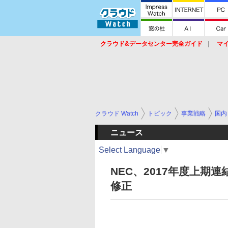
クラウド&データセンター完全ガイド
マ
サービス
セキュリティ
ネットワーク
スイッチ
ルータ
導入事例
イベ
クラウド Watch
トピック
事業戦略
国内
ニュース
Select Language
▼
NEC、2017年度上
修正