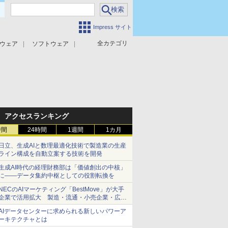
Impress サイト
全カテゴリ
ウェア
ソフトウェア
攻撃対策
マルウェア対策
アクセスランキング
時間
24時間
1週間
1カ月
日立、生成AIと数理最適化技術で製造業の生産
ライン構成を自動立案する技術を開発
生成AI時代の経理財務部は「価値創出の中核」
に――データ集約中枢としての役割転換を
NECのAIマーケティング「BestMove」が大手
企業で活用拡大 製造・流通・小売企業・広告
代理店などが実装フェーズへ
AIデータセンターに求められる新しいパワーア
ーキテクチャとは