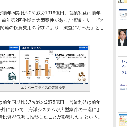
年同期比6.0％減の1918億円、営業利益は前年
。「前年第2四半期に大型案件があった流通・サービス
T関連の投資費用の増加により、減益になった」とし
レ
An
X
エンタープライズの業績概要
年同期比3.7％減の2675億円、営業利益は前年
「海外において、海洋システムが大型案件の一巡によ
備投資が低調に推移したことが影響した」という。