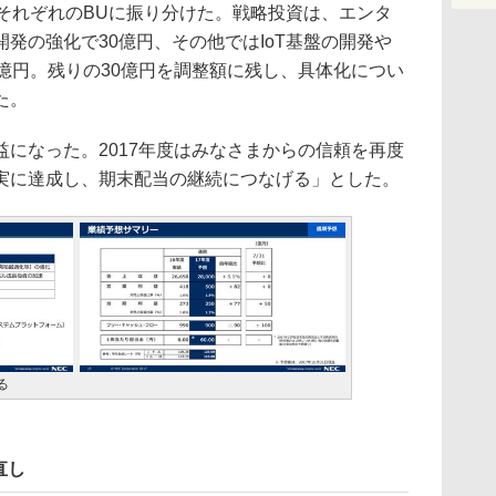
それぞれのBUに振り分けた。戦略投資は、エンタ
発の強化で30億円、その他ではIoT基盤の開発や
億円。残りの30億円を調整額に残し、具体化につい
た。
になった。2017年度はみなさまからの信頼を再度
実に達成し、期末配当の継続につなげる」とした。
る
直し