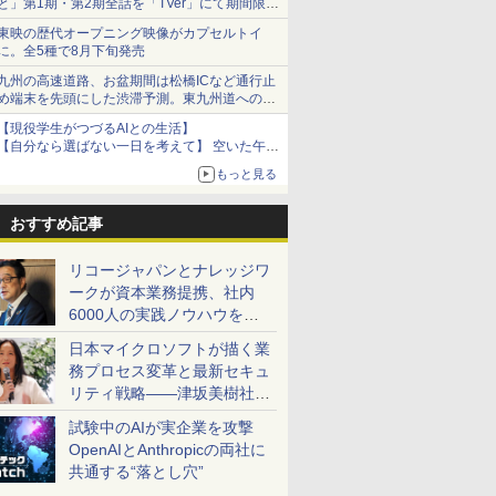
と」第1期・第2期全話を「TVer」にて期間限定
で順次無料配信開始
東映の歴代オープニング映像がカプセルトイ
に。全5種で8月下旬発売
九州の高速道路、お盆期間は松橋ICなど通行止
め端末を先頭にした渋滞予測。東九州道への迂
回は料金調整を実施
【現役学生がつづるAIとの生活】
【自分なら選ばない一日を考えて】 空いた午後
をチャッピーに捧げたら、思わぬ絶景に出会っ
もっと見る
た話
おすすめ記事
リコージャパンとナレッジワ
ークが資本業務提携、社内
6000人の実践ノウハウを生
かした「AI商談記録 for
日本マイクロソフトが描く業
RICOH」を展開へ
務プロセス変革と最新セキュ
リティ戦略――津坂美樹社長
が2027年度戦略を説明
試験中のAIが実企業を攻撃
OpenAIとAnthropicの両社に
共通する“落とし穴”