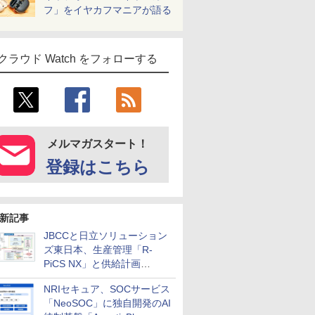
フ」をイヤカフマニアが語る
クラウド Watch をフォローする
メルマガスタート！
登録はこちら
新記事
JBCCと日立ソリューション
ズ東日本、生産管理「R-
PiCS NX」と供給計画
「scSQUARE ISP」の連携サ
NRIセキュア、SOCサービス
ービスを提供開始
「NeoSOC」に独自開発のAI