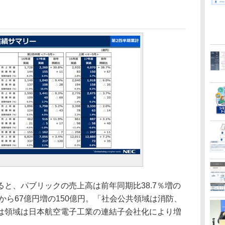
と、パブリックの売上高は前年同期比38.7％増の
期から67億円増の150億円。「社会公共領域は消防、
は領域は日本航空電子工業の連結子会社化により増